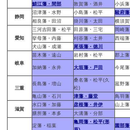
鯖江藩・間部
敦賀藩・酒井
小浜藩
沼津藩・水野
小島藩・松平
駿府藩
静岡
相良藩・田沼
掛川藩・太田
横須賀
三河吉田藩・松平
田原藩・三宅
岡崎藩
愛知
挙母藩・内藤
刈谷藩・土井
西端藩
犬山藩・成瀬
尾張藩・徳川
苗木藩・遠山
岩村藩・松平
郡上藩
岐阜
加納藩・永井
大垣藩・戸田
今尾藩
桑名藩・松平(久
長島藩・増山
菰野藩
松)
三重
亀山藩・石川
津藩・藤堂
鳥羽藩
水口藩・加藤
彦根藩・井伊
山上藩
滋賀
膳所藩・本多
大溝藩・分部
亀岡藩・松平(形
淀藩・稲葉
園部藩
原)