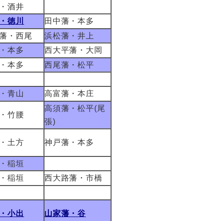
・酒井
・徳川
田中藩・本多
藩・西尾
浜松藩・井上
・本多
西大平藩・大岡
・本多
西尾藩・松平
・青山
高富藩・本庄
高須藩・松平(尾
・竹腰
張)
・土方
神戸藩・本多
・稲垣
・稲垣
西大路藩・市橋
・小出
山家藩・谷