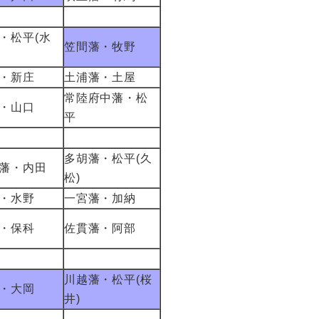
・松平(水
笠間藩・牧野
・新庄
土浦藩・土屋
常陸府中藩・松
・山口
平
多胡藩・松平(久
藩・内田
松)
・水野
一宮藩・加納
・保科
佐貫藩・阿部
川越藩・松平(桜
・大岡
井)