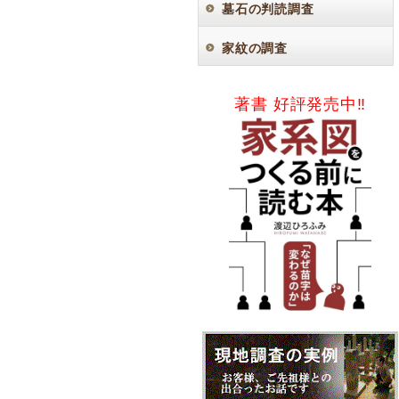
墓石の判読調査
家紋の調査
著書 好評発売中‼