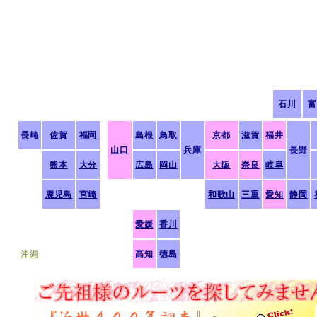
石川
富
長崎
佐賀
福岡
島根
鳥取
京都
滋賀
福井
山口
兵庫
長野
熊本
大分
広島
岡山
大阪
奈良
岐阜
鹿児島
宮崎
和歌山
三重
愛知
静岡
愛媛
香川
沖縄
高知
徳島