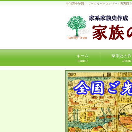
先祖調査地図～ ファミリーヒストリー・家系図
ホーム
家系史の作
home
abou