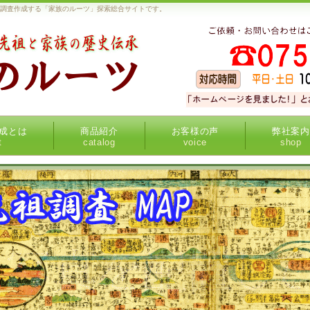
を調査作成する「家族のルーツ」探索総合サイトです。
成とは
商品紹介
お客様の声
弊社案内
t
catalog
voice
shop