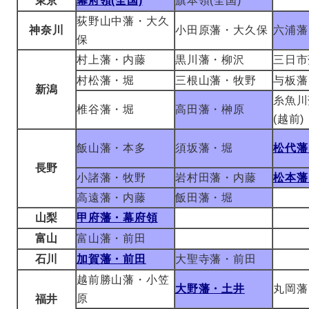
東京
幕府領(全国)
旗本領(全国)
荻野山中藩・大久
神奈川
小田原藩・大久保
六浦藩
保
村上藩・内藤
黒川藩・柳沢
三日市
村松藩・堀
三根山藩・牧野
与板藩
新潟
糸魚川
椎谷藩・堀
高田藩・榊原
(越前)
飯山藩・本多
須坂藩・堀
松代藩
長野
小諸藩・牧野
岩村田藩・内藤
松本藩
高遠藩・内藤
飯田藩・堀
山梨
甲府藩・幕府領
富山
富山藩・前田
石川
加賀藩・前田
大聖寺藩・前田
越前勝山藩・小笠
大野藩・土井
丸岡藩
原
福井