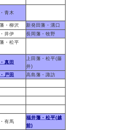
・青木
藩・柳沢
新発田藩・溝口
・井伊
長岡藩・牧野
藩・松平
上田藩・松平(藤
・真田
井)
・戸田
高島藩・諏訪
福井藩・松平(越
・有馬
前)