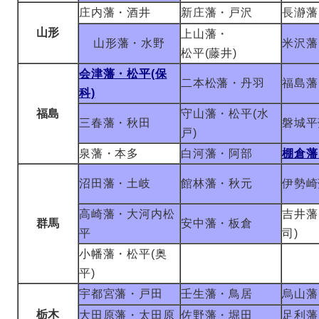
庄内藩・酒井
新庄藩・戸沢
長瀞藩
山形
上山藩・
山形藩・水野
米沢藩
松平(藤井)
会津藩・松平(保
二本松藩・丹羽
福島藩
科)
福島
守山藩・松平(水
三春藩・秋田
磐城平
戸)
泉藩・本多
白河藩・阿部
棚倉藩
沼田藩・土岐
館林藩・秋元
伊勢崎
高崎藩・大河内松
吉井藩
群馬
安中藩・板倉
平
司)
小幡藩・松平(奥
平)
宇都宮藩・戸田
壬生藩・鳥居
烏山藩
栃木
大田原藩・太田原
佐野藩・堀田
足利藩