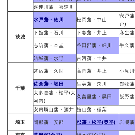
喜連川藩・喜連川
宍戸藩
水戸藩・徳川
松岡藩・中山
戸)
下館藩・石川
下妻藩・井上
麻生藩
茨城
志筑藩・本堂
谷田部藩・細川
牛久藩
結城藩・水野
古河藩・土井
関宿藩・久世
高岡藩・井上
小見川
佐倉藩・堀田
生実藩・森川
鶴牧藩
千葉
大多喜藩・松平(大
久留里藩・黒田
飯野藩
河内)
安房勝山藩・酒井
館山藩・稲葉
埼玉
岡部藩・安部
忍藩・松平(奥平)
岩槻藩