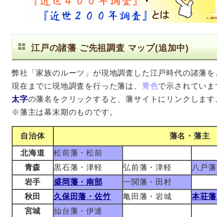
江戸の諸藩 ご先祖調査 マップ(追加中)
弊社「家族のルーツ」が現地調査した江戸時代の諸藩を
現在までに現地調査を行った藩は、
青色
で示されていま
太字
の藩名をクリックすると、藩サイトにリンクします
※藩主は幕末期のものです。
自治体
藩名・藩主
北海道
松前藩・松前
青森
黒石藩・津軽
弘前藩・津軽
八戸藩
岩手
盛岡藩・南部
一関藩・田村
秋田
久保田藩・佐竹
亀田藩・岩城
本荘藩
宮城
仙台藩・伊達