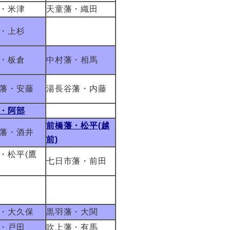
・米津
天童藩・織田
・上杉
・板倉
中村藩・相馬
藩・安藤
湯長谷藩・内藤
・阿部
前橋藩・松平(越
藩・酒井
前)
・松平(鷹
七日市藩・前田
・大久保
黒羽藩・大関
・戸田
吹上藩・有馬