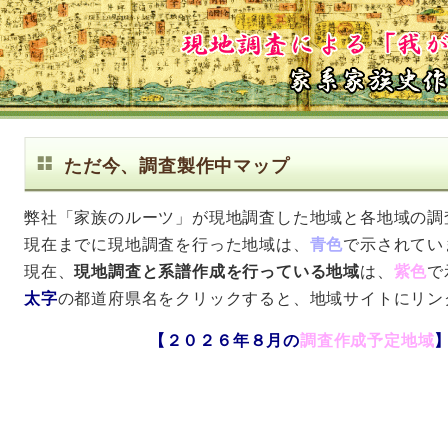
ただ今、調査製作中マップ
弊社「家族のルーツ」が現地調査した地域と各地域の調
現在までに現地調査を行った地域は、
青色
で示されてい
現在、
現地調査と系譜作成を行っている地域
は、
紫色
で
太字
の都道府県名をクリックすると、地域サイトにリン
【２０２６年８月の
調査作成予定地域