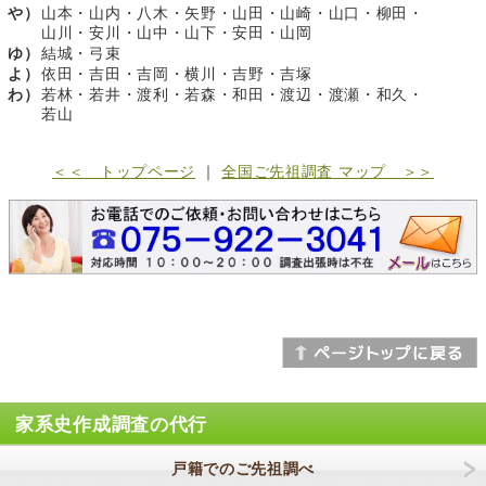
や）
山本・山内・八木・矢野・山田・山崎・山口・柳田・
山川・安川・山中・山下・安田・山岡
ゆ）
結城・弓束
よ）
依田・吉田・吉岡・横川・吉野・吉塚
わ）
若林・若井・渡利・若森・和田・渡辺・渡瀬・和久・
若山
＜＜ トップページ
｜
全国ご先祖調査 マップ ＞＞
家系史作成調査の代行
戸籍でのご先祖調べ