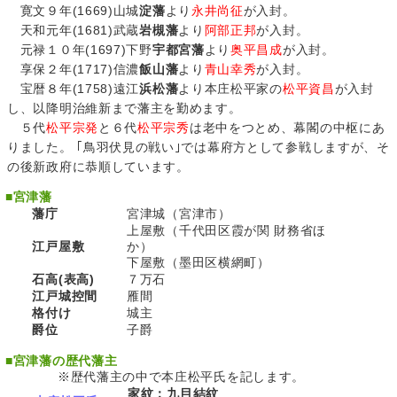
寛文９年(1669)山城
淀藩
より
永井尚征
が入封。
天和元年(1681)武蔵
岩槻藩
より
阿部正邦
が入封。
元禄１０年(1697)下野
宇都宮藩
より
奥平昌成
が入封。
享保２年(1717)信濃
飯山藩
より
青山幸秀
が入封。
宝暦８年(1758)遠江
浜松藩
より本庄松平家の
松平資昌
が入封
し、以降明治維新まで藩主を勤めます。
５代
松平宗発
と６代
松平宗秀
は老中をつとめ、幕閣の中枢にあ
りました。 ｢鳥羽伏見の戦い｣では幕府方として参戦しますが、そ
の後新政府に恭順しています。
■
宮津藩
藩庁
宮津城（宮津市）
上屋敷（千代田区霞が関 財務省ほ
江戸屋敷
か）
下屋敷（墨田区横網町）
石高(表高)
７万石
江戸城控間
雁間
格付け
城主
爵位
子爵
■
宮津藩の歴代藩主
※歴代藩主の中で本庄松平氏を記します。
家紋：九目結紋