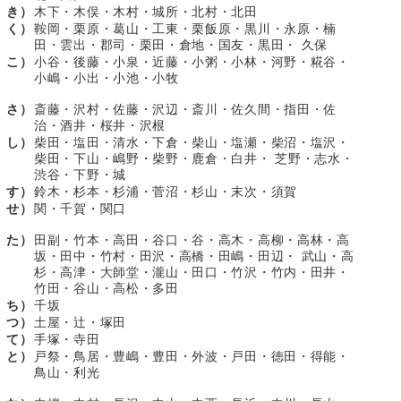
き）
木下・木俣・木村・城所・北村・北田
く）
鞍岡・栗原・葛山・工東・栗飯原・黒川・永原・楠
田・雲出・郡司・栗田・倉地・国友・黒田・ 久保
こ）
小谷・後藤・小泉・近藤・小粥・小林・河野・糀谷・
小嶋・小出・小池・小牧
さ）
斎藤・沢村・佐藤・沢辺・斎川・佐久間・指田・佐
治・酒井・桜井・沢根
し）
柴田・塩田・清水・下倉・柴山・塩瀬・柴沼・塩沢・
柴田・下山・嶋野・柴野・鹿倉・白井・ 芝野・志水・
渋谷・下野・城
す）
鈴木・杉本・杉浦・菅沼・杉山・末次・須賀
せ）
関・千賀・関口
た）
田副・竹本・高田・谷口・谷・高木・高柳・高林・高
坂・田中・竹村・田沢・高橋・田嶋・田辺・ 武山・高
杉・高津・大師堂・瀧山・田口・竹沢・竹内・田井・
竹田・谷山・高松・多田
ち）
千坂
つ）
土屋・辻・塚田
て）
手塚・寺田
と）
戸祭・鳥居・豊嶋・豊田・外波・戸田・徳田・得能・
鳥山・利光