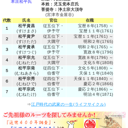
本庄松平氏
本姓：児玉党本庄氏
菩提寺：浄土宗大頂寺
(宮津市金屋谷)
代数
氏名
官位
在職
松平資昌
従五位下・
宝暦８年(1758) ～
１
(すけまさ)
伊予守
宝暦１１年(1761)
松平資尹
従五位下・
宝暦１１年(1761) ～
２
(すけただ)
大隅守
明和２年(1765)
松平資承
従五位下・
明和２年(1765) ～
３
(すけつぐ)
伊予守
寛政８年(1796)
松平宗允
従五位下・
寛政８年(1796) ～
４
(むねただ)
大隅守
文化５年(1808)
松平宗発
従四位下・
文化５年(1808) ～
５
(むねあきら)
伯耆守
天保１１年(1840)
松平宗秀
従四位下・
天保１１年(1840) ～
６
(むねひで)
伯耆守
慶応２年(1866)
松平宗武
従五位下・
慶応２年(1866) ～
７
(むねたけ)
伯耆守
明治４年(1871)
⇒
江戸時代の武家の一生(ライフサイクル)