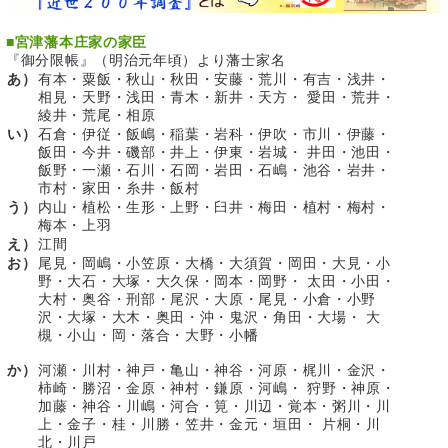
■
宮津藩本庄家の家臣
『御分限帳』（明治元年頃）より藩士家名
あ）
有本・粟飯・秋山・秋田・安藤・荒川・有吉・浅井・
相見・天野・浅田・青木・新井・天方・ 愛田・荒井・
綾井・荒尾・相原
い）
石倉・伊従・飯嶋・稲葉・岩科・伊吹・市川・伊藤・
飯田・今井・磯部・井上・伊東・岩城・ 井田・池田・
飯野・一瀬・石川・石岡・岩田・石嶋・池谷・岩井・
市村・家田・糸井・飯村
う）
内山・植松・生形・上野・臼井・梅田・植村・梅村・
梅本・上羽
え）
江間
お）
尾見・岡嶋・小笠原・大橋・大須賀・岡田・大見・小
野・大石・大塚・大久保・岡本・岡野・ 太田・小田・
大村・奥谷・刑部・尾沢・大原・尾見・小倉・小野
沢・大塚・大木・奥田・沖・鬼沢・角田・大場・ 大
槻・小山・岡・落合・大野・小幡
か）
河瀬・川村・神戸・亀山・神谷・河原・梶川・金沢・
柿崎・勝沼・金原・神村・鎌原・河嶋・ 狩野・神原・
加藤・神谷・川嶋・河合・筧・川辺・覚本・粥川・川
上・金子・桂・川勝・笠井・金元・垣田・ 片桐・川
北・川戸