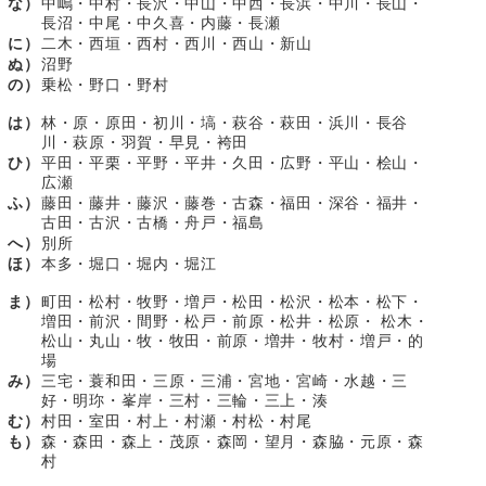
な）
中嶋・中村・長沢・中山・中西・長浜・中川・長山・
長沼・中尾・中久喜・内藤・長瀬
に）
二木・西垣・西村・西川・西山・新山
ぬ）
沼野
の）
乗松・野口・野村
は）
林・原・原田・初川・塙・萩谷・萩田・浜川・長谷
川・萩原・羽賀・早見・袴田
ひ）
平田・平栗・平野・平井・久田・広野・平山・桧山・
広瀬
ふ）
藤田・藤井・藤沢・藤巻・古森・福田・深谷・福井・
古田・古沢・古橋・舟戸・福島
へ）
別所
ほ）
本多・堀口・堀内・堀江
ま）
町田・松村・牧野・増戸・松田・松沢・松本・松下・
増田・前沢・間野・松戸・前原・松井・松原・ 松木・
松山・丸山・牧・牧田・前原・増井・牧村・増戸・的
場
み）
三宅・蓑和田・三原・三浦・宮地・宮崎・水越・三
好・明珎・峯岸・三村・三輪・三上・湊
む）
村田・室田・村上・村瀬・村松・村尾
も）
森・森田・森上・茂原・森岡・望月・森脇・元原・森
村