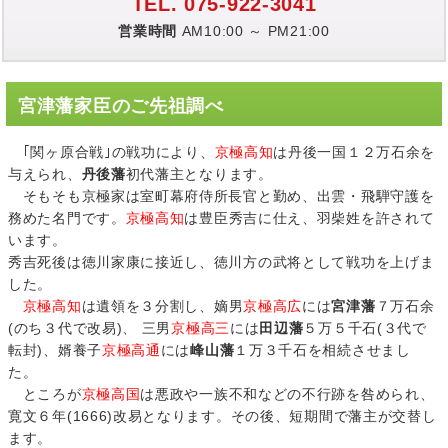
TEL. 075-922-3041
営業時間
AM10:00 ～ PM21:00
宮津藩家臣のご先祖調べ
｢関ヶ原合戦｣の戦功により、
京極高知
は丹後一国１２万石余を
与えられ、
丹後藩
初代藩主となります。
そもそも京極家は室町幕府侍所長官と勤め、出雲・飛騨守護を
務めた名門です。
京極高知
は豊臣秀吉に仕え、羽柴姓を許されて
います。
秀吉死後は徳川家康に接近し、徳川方の武将として戦功を上げま
した。
京極高知
は遺領を３分割し、嫡男
京極高広
には
宮津藩
７万石余
(のち３代で改易)、 三男
京極高三
には
田辺藩
５万５千石(３代で
転封)、婿養子
京極高通
には
峰山藩
１万３千石を相続させまし
た。
ところが
京極高国
は悪政や一族不和などの不行跡を咎められ、
寛文６年(1666)改易となります。その後、短期間で藩主が交替し
ます。