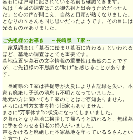
墓石には戸籍に記されている名前も確認できます。
私は「今回の調査はこの御先祖と出会うためだったん
だ」と心の声が聞こえ、自然と目頭が熱くなりました。
となりのＮさんも同じ思いだったようです。その目には
光るものがありました。
ご先祖様のお導き ～長崎県 T家～
家系調査は「墓石に始まり墓石に終わる」といわれる
ほど、墓地の調査はとても重要です。
墓地位置や墓石の文字情報の重要性は当然のことです
が、ご先祖様の不思議な“助け”を感じることがありま
す。
長崎県のＴ家は菩提寺が火災により古記録を失い、本
家も廃絶し子孫の消息も不明となっていました。
地元の方に聞いてもＴ家のことはご存知ありません。
さらには村方文書を持つ旧家もありません。
まさに“万事休す”の状況になってしまいました。
夕暮れとなり墓地に挨拶して帰ろうと訪れると、無縁墓
に手を合わせる初老の婦人がいました。
声をかけると廃絶した本家墓地を守っているＳさんとい
う方でした。