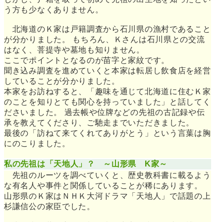
う方も少なくありません。
北海道のＫ家は戸籍調査から石川県の漁村であること
が分かりました。 もちろん、Ｋさんは石川県との交流
はなく、菩提寺や墓地も知りません。
ここでポイントとなるのが苗字と家紋です。
聞き込み調査を進めていくと本家は転居し飲食店を経営
していることが分かりました。
本家をお訪ねすると、「趣味を通じて北海道に住むＫ家
のことを知りとても関心を持っていました」と話してく
ださいました。 過去帳や位牌などの先祖の古記録や伝
承を教えてくださり、ご馳走までいただきました。
最後の「訪ねて来てくれてありがとう」という言葉は胸
にのこりました。
私の先祖は「天地人」？ ～山形県 K家～
先祖のルーツを調べていくと、歴史教科書に載るよう
な有名人や事件と関係していることが稀にあります。
山形県のＫ家はＮＨＫ大河ドラマ「天地人」で話題の上
杉謙信公の家臣でした。