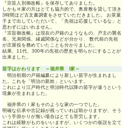
『宗旨人別御改帳』を保存してありました。
しかもＨ家の方はとても協力的で、奥座敷を貸して頂き
3時間ほど古文書調査をさせていただきました。 お茶菓
子まで出していただいて、「先祖は応援しているな」と
思わずにはいれません。
『宗旨御改帳』は現在の戸籍のようなもの、戸主の襲名
名、兄弟関係、縁戚関係などが分かり、 数代前の先祖
が庄屋役を務めていたことも分かりました。
結果、11代、300年の先祖の歴史を明らかにすることが
出来ました。
苗字はかわります ～福井県 I家～
明治初期の戸籍編纂により新しい苗字が生まれまし
た。これを「明治の新姓」といいます。
これにより江戸時代と明治時代以降の苗字が違うという
現象が生まれました。
福井県のＩ家もそのような家の一つでした。
明確な伝承や古記録が残っていれば助かりますが、そう
いう手掛かりが無い場合はとても苦労します。
これは経験がものをいいますが、いくつかの仮説を立て