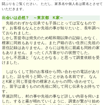
闘ぶりをご覧ください。 ただし、家系名や個人名は匿名とさせて
いただきます。
出会いは必然？ ～東京都 K家～
先祖のわずかな伝承でも子孫にとっては宝なもので
す。お客様もなんとか先祖の事が知りたいと、長年調べ
ておられました。
しかし菩提寺は焼失のため昭和期以降の記録しかなく、
檀家に同姓もありません。また戸籍の古い住所に先祖の
居住記録はありません。さらには地元に親戚も同姓の家
もありません。まったく八方塞がりの状態でした。
しかし不思議と「なんとかなる」と思って調査依頼を受
けました。
しばらくして別のお客様から問い合わせの電話があり
ました。話を伺うと聞いたことがある名前です。 なん
とK家と同じ菩提寺の檀家さんからの問い合わせでし
た。苗字は違うものの先祖に関して同じ伝承をお持ちで
す。
早速訪問し、村の事や先祖の事など詳しい内容を伺いま
した。すると霧が晴れていくように、調査が繋がり始め