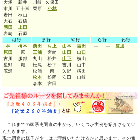
大塚
新井
川崎
久保田
市川
五十嵐
栗原
小林
岩田
秋山
大石
石橋
岡田
上田
岩崎
石原
は行
ま行
や行
ら行
わ行
林
橋本
前田
村上
山本
吉田
渡辺
―
―
原田
原
三浦
宮崎
山田
山口
古川
服部
丸山
松井
山下
横山
星野
堀
松尾
松下
吉川
山中
広瀬
松浦
南
矢野
横田
松本
松岡
安田
山崎
森本
宮田
これまでの家系史調査の中から、いくつか実例を紹介させてい
ただきます。
現地調査の様子が少しはご理解いただけるかと思います。その奮