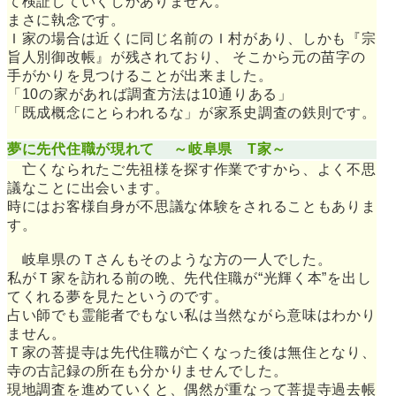
て検証していくしかありません。
まさに執念です。
Ｉ家の場合は近くに同じ名前のＩ村があり、しかも『宗
旨人別御改帳』が残されており、 そこから元の苗字の
手がかりを見つけることが出来ました。
「10の家があれば調査方法は10通りある」
「既成概念にとらわれるな」が家系史調査の鉄則です。
夢に先代住職が現れて ～岐阜県 T家～
亡くなられたご先祖様を探す作業ですから、よく不思
議なことに出会います。
時にはお客様自身が不思議な体験をされることもありま
す。
岐阜県のＴさんもそのような方の一人でした。
私がＴ家を訪れる前の晩、先代住職が“光輝く本”を出し
てくれる夢を見たというのです。
占い師でも霊能者でもない私は当然ながら意味はわかり
ません。
Ｔ家の菩提寺は先代住職が亡くなった後は無住となり、
寺の古記録の所在も分かりませんでした。
現地調査を進めていくと、偶然が重なって菩提寺過去帳