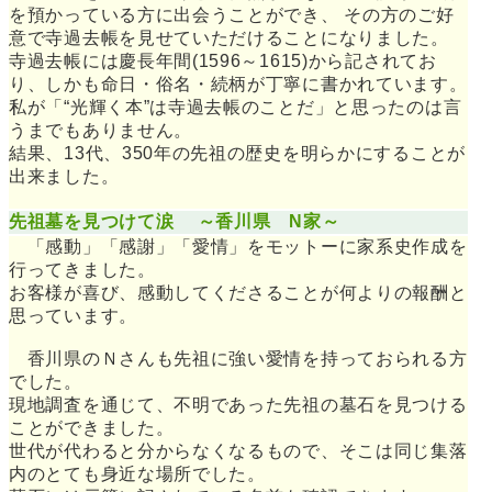
を預かっている方に出会うことができ、 その方のご好
意で寺過去帳を見せていただけることになりました。
寺過去帳には慶長年間(1596～1615)から記されてお
り、しかも命日・俗名・続柄が丁寧に書かれています。
私が「“光輝く本”は寺過去帳のことだ」と思ったのは言
うまでもありません。
結果、13代、350年の先祖の歴史を明らかにすることが
出来ました。
先祖墓を見つけて涙 ～香川県 N家～
「感動」「感謝」「愛情」をモットーに家系史作成を
行ってきました。
お客様が喜び、感動してくださることが何よりの報酬と
思っています。
香川県のＮさんも先祖に強い愛情を持っておられる方
でした。
現地調査を通じて、不明であった先祖の墓石を見つける
ことができました。
世代が代わると分からなくなるもので、そこは同じ集落
内のとても身近な場所でした。