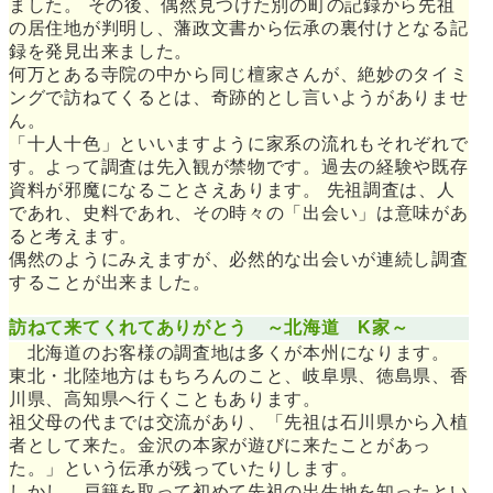
ました。 その後、偶然見つけた別の町の記録から先祖
の居住地が判明し、藩政文書から伝承の裏付けとなる記
録を発見出来ました。
何万とある寺院の中から同じ檀家さんが、絶妙のタイミ
ングで訪ねてくるとは、奇跡的とし言いようがありませ
ん。
「十人十色」といいますように家系の流れもそれぞれで
す。よって調査は先入観が禁物です。過去の経験や既存
資料が邪魔になることさえあります。 先祖調査は、人
であれ、史料であれ、その時々の「出会い」は意味があ
ると考えます。
偶然のようにみえますが、必然的な出会いが連続し調査
することが出来ました。
訪ねて来てくれてありがとう ～北海道 K家～
北海道のお客様の調査地は多くが本州になります。
東北・北陸地方はもちろんのこと、岐阜県、徳島県、香
川県、高知県へ行くこともあります。
祖父母の代までは交流があり、「先祖は石川県から入植
者として来た。金沢の本家が遊びに来たことがあっ
た。」という伝承が残っていたりします。
しかし、戸籍を取って初めて先祖の出生地を知ったとい