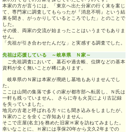
本家の方が言うには、「東京へ出た分家の行く末を案じ
て、専門家に調査してもらったが『消息不明』という結
果を聞き、がっかりしているところでした」とのことで
した。
その後、両家の交流が始まったことはいうまでもありま
せん。
「先祖が引き合わせたんだな」と実感する調査でした。
先祖は応援している ～岐阜県 Ｎ家～
ご先祖調査において、墓石や過去帳、位牌などの基本
資料が全く無いことが稀にあります。
岐阜県のＮ家は本家が廃絶し墓地もありませんでし
た。
ここは山間の集落で多くの家が都市部へ転居し、Ｎ氏は
一軒も残っていません。 さらに寺も火災により古記録
を失っていました。
地元の古老と呼ばれる方々にも聞き込みをしましたが、
Ｎ家のことを全くご存知ありません。
そこで庄屋(名主)を務めた旧家Ｈ家を訪ねてみました。
幸いなことに、Ｈ家には享保20年から文久2年までの