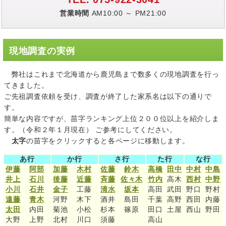
営業時間
AM10:00 ～ PM21:00
現地調査の実例
弊社はこれまで北海道から鹿児島まで数多くの現地調査を行っ
てきました。
ご先祖調査依頼を受け、調査が終了した家系名は以下の通りで
す。
簡単な内容ですが、苗字ランキング上位２００位以上を紹介しま
す。（令和２年１月現在） ご参考にしてください。
太字
の苗字をクリックすると各ページに移動します。
あ行
か行
さ行
た行
な行
伊藤
阿部
加藤
木村
佐藤
鈴木
高橋
田中
中村
中島
井上
石川
後藤
近藤
斉藤
佐々木
竹内
高木
西村
中野
小川
石井
金子
工藤
清水
坂本
高田
武田
野口
野村
遠藤
青木
河野
木下
酒井
島田
千葉
高野
西田
内藤
太田
内田
菊池
小松
杉本
篠原
田口
土屋
西山
野田
大野
上野
北村
川口
須藤
高山