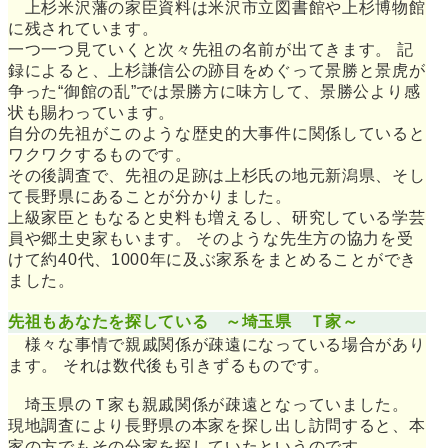
上杉米沢藩の家臣資料は米沢市立図書館や上杉博物館
に残されています。
一つ一つ見ていくと次々先祖の名前が出てきます。 記
録によると、上杉謙信公の跡目をめぐって景勝と景虎が
争った“御館の乱”では景勝方に味方して、景勝公より感
状も賜わっています。
自分の先祖がこのような歴史的大事件に関係していると
ワクワクするものです。
その後調査で、先祖の足跡は上杉氏の地元新潟県、そし
て長野県にあることが分かりました。
上級家臣ともなると史料も増えるし、研究している学芸
員や郷土史家もいます。 そのような先生方の協力を受
けて約40代、1000年に及ぶ家系をまとめることができ
ました。
先祖もあなたを探している ～埼玉県 Ｔ家～
様々な事情で親戚関係が疎遠になっている場合があり
ます。 それは数代後も引きずるものです。
埼玉県のＴ家も親戚関係が疎遠となっていました。
現地調査により長野県の本家を探し出し訪問すると、本
家の方でもその分家を探していたというのです。