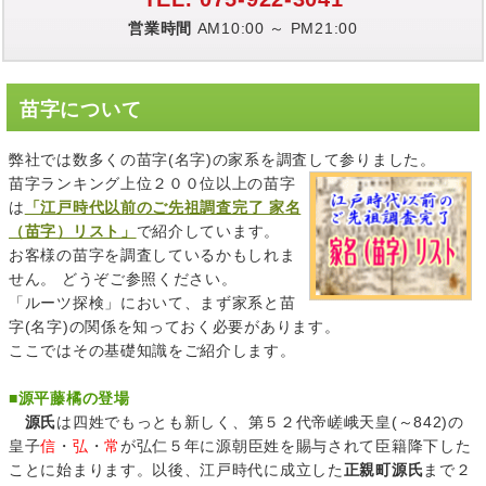
営業時間
AM10:00 ～ PM21:00
苗字について
弊社では数多くの苗字(名字)の家系を調査して参りました。
苗字ランキング上位２００位以上の苗字
は
「江戸時代以前のご先祖調査完了 家名
（苗字）リスト」
で紹介しています。
お客様の苗字を調査しているかもしれま
せん。 どうぞご参照ください。
「ルーツ探検」において、まず家系と苗
字(名字)の関係を知っておく必要があります。
ここではその基礎知識をご紹介します。
■
源平藤橘の登場
源氏
は四姓でもっとも新しく、第５２代帝嵯峨天皇(～842)の
皇子
信
・
弘
・
常
が弘仁５年に源朝臣姓を賜与されて臣籍降下した
ことに始まります。以後、江戸時代に成立した
正親町源氏
まで２