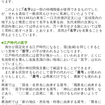
ります。
このように
｢名字｣
は一部の特権階級が使用できるものでした
が、それを真似て一般庶民もひそかに私称していたようです。
文明１５年(1483)の東寺二一口方供僧評定文には「近頃境内の
地下人など稚意に任せて名字を名乗る由、先代未聞の次第なり。
所詮向後においては停止せられ、万一承引せざる族においては堅
く罪科に処すべき旨」とあります。 庶民が
｢名字｣
を名乗ることを
抑えようとしています。
■
江戸時代の苗字
身分が固定化する江戸時代になると、苗(血縁)を同じくすると
いう意味で
「苗字」
の字が使われるようになります。
「江戸時代の庶民には苗字が無かった」といわれますが、とくに
先祖祭祀を重んじ血族意識の強い地域においては「苗字」は伝わ
っていました。
それらは石塔や神社関係文書にて確認することができます。
また家を区別するものとして苗字の代わりに
「屋号」
が使われ
たりもしました。
「屋号」
は商家だけでなく、農家でも使われま
す。
商家では、「国名・在所名に由来する屋号」「職業名に由来する
屋号」「苗字や家紋の由来する屋号」「神仏に由来する屋号」な
どあり、「〇〇屋」と語尾に「屋」を付けるものが多いようで
す。
農漁村では「家の地位・所在地・特徴に由来する屋号」「襲名に