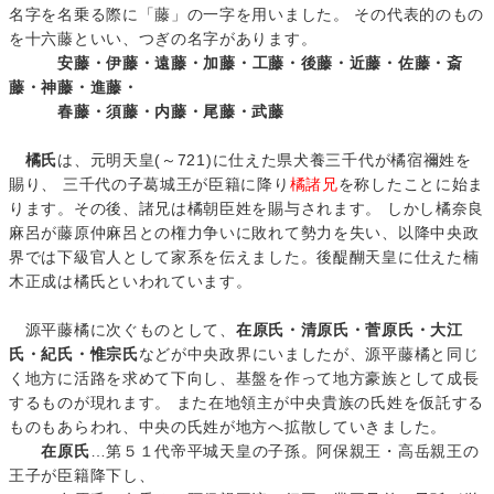
名字を名乗る際に「藤」の一字を用いました。 その代表的のもの
を十六藤といい、つぎの名字があります。
安藤・伊藤・遠藤・加藤・工藤・後藤・近藤・佐藤・斎
藤・神藤・進藤・
春藤・須藤・内藤・尾藤・武藤
橘氏
は、元明天皇(～721)に仕えた県犬養三千代が橘宿禰姓を
賜り、 三千代の子葛城王が臣籍に降り
橘諸兄
を称したことに始ま
ります。その後、諸兄は橘朝臣姓を賜与されます。 しかし橘奈良
麻呂が藤原仲麻呂との権力争いに敗れて勢力を失い、以降中央政
界では下級官人として家系を伝えました。後醍醐天皇に仕えた楠
木正成は橘氏といわれています。
源平藤橘に次ぐものとして、
在原氏・清原氏・菅原氏・大江
氏・紀氏・惟宗氏
などが中央政界にいましたが、源平藤橘と同じ
く地方に活路を求めて下向し、基盤を作って地方豪族として成長
するものが現れます。 また在地領主が中央貴族の氏姓を仮託する
ものもあらわれ、中央の氏姓が地方へ拡散していきました。
在原氏
…第５１代帝平城天皇の子孫。阿保親王・高岳親王の
王子が臣籍降下し、