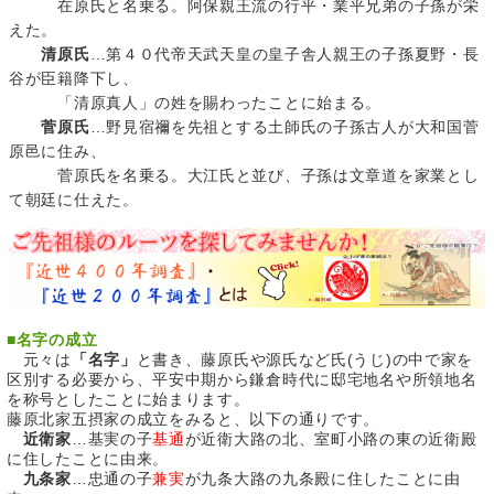
在原氏と名乗る。阿保親王流の行平・業平兄弟の子孫が栄
えた。
清原氏
…第４０代帝天武天皇の皇子舎人親王の子孫夏野・長
谷が臣籍降下し、
「清原真人」の姓を賜わったことに始まる。
菅原氏
…野見宿禰を先祖とする土師氏の子孫古人が大和国菅
原邑に住み、
菅原氏を名乗る。大江氏と並び、子孫は文章道を家業とし
て朝廷に仕えた。
■
名字の成立
元々は
「名字」
と書き、藤原氏や源氏など氏(うじ)の中で家を
区別する必要から、平安中期から鎌倉時代に邸宅地名や所領地名
を称号としたことに始まります。
藤原北家五摂家の成立をみると、以下の通りです。
近衛家
…基実の子
基通
が近衛大路の北、室町小路の東の近衛殿
に住したことに由来。
九条家
…忠通の子
兼実
が九条大路の九条殿に住したことに由