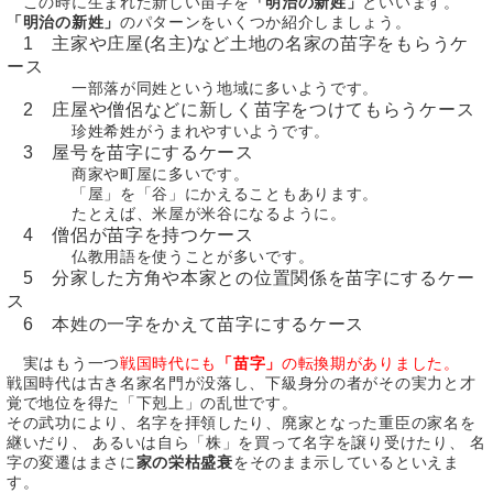
この時に生まれた新しい苗字を
「明治の新姓」
といいます。
「明治の新姓」
のパターンをいくつか紹介しましょう。
1 主家や庄屋(名主)など土地の名家の苗字をもらうケ
ース
一部落が同姓という地域に多いようです。
2 庄屋や僧侶などに新しく苗字をつけてもらうケース
珍姓希姓がうまれやすいようです。
3 屋号を苗字にするケース
商家や町屋に多いです。
「屋」を「谷」にかえることもあります。
たとえば、米屋が米谷になるように。
4 僧侶が苗字を持つケース
仏教用語を使うことが多いです。
5 分家した方角や本家との位置関係を苗字にするケー
ス
6 本姓の一字をかえて苗字にするケース
実はもう一つ
戦国時代にも
「苗字」
の転換期がありました。
戦国時代は古き名家名門が没落し、下級身分の者がその実力と才
覚で地位を得た「下剋上」の乱世です。
その武功により、名字を拝領したり、廃家となった重臣の家名を
継いだり、 あるいは自ら「株」を買って名字を譲り受けたり、 名
字の変遷はまさに
家の栄枯盛衰
をそのまま示しているといえま
す。