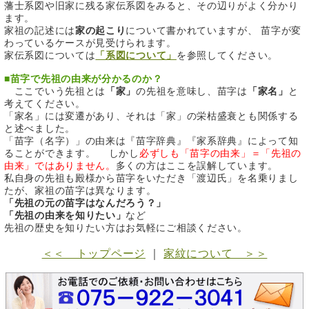
藩士系図や旧家に残る家伝系図をみると、その辺りがよく分かり
ます。
家祖の記述には
家の起こり
について書かれていますが、 苗字が変
わっているケースが見受けられます。
家伝系図については
「系図について」
を参照してください。
■
苗字で先祖の由来が分かるのか？
ここでいう先祖とは
「家」
の先祖を意味し、苗字は
「家名」
と
考えてください。
「家名」には変遷があり、それは「家」の栄枯盛衰とも関係する
と述べました。
「苗字（名字）」の由来は『苗字辞典』『家系辞典』によって知
ることができます。 しかし
必ずしも「苗字の由来」＝「先祖の
由来」ではありません。
多くの方はここを誤解しています。
私自身の先祖も殿様から苗字をいただき「渡辺氏」を名乗りまし
たが、家祖の苗字は異なります。
「先祖の元の苗字はなんだろう？」
「先祖の由来を知りたい」
など
先祖の歴史を知りたい方はお気軽にご相談ください。
＜＜ トップページ
｜
家紋について ＞＞