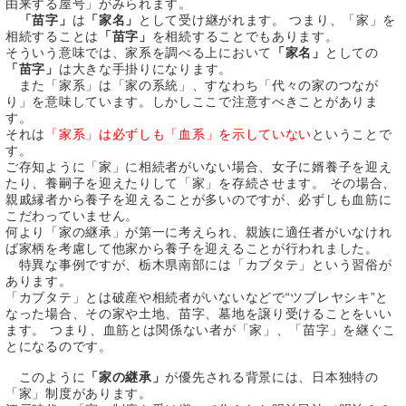
由来する屋号」がみられます。
「苗字」
は
「家名」
として受け継がれます。 つまり、「家」を
相続することは
「苗字」
を相続することでもあります。
そういう意味では、家系を調べる上において
「家名」
としての
「苗字」
は大きな手掛りになります。
また「家系」は「家の系統」、すなわち「代々の家のつなが
り」を意味しています。しかしここで注意すべきことがありま
す。
それは
「家系」は必ずしも「血系」を示していない
ということで
す。
ご存知ように「家」に相続者がいない場合、女子に婿養子を迎え
たり、養嗣子を迎えたりして「家」を存続させます。 その場合、
親戚縁者から養子を迎えることが多いのですが、必ずしも血筋に
こだわっていません。
何より「家の継承」が第一に考えられ、親族に適任者がいなけれ
ば家柄を考慮して他家から養子を迎えることが行われました。
特異な事例ですが、栃木県南部には「カブタテ」という習俗が
あります。
「カブタテ」とは破産や相続者がいないなどで“ツブレヤシキ”と
なった場合、その家や土地、苗字、墓地を譲り受けることをいい
ます。 つまり、血筋とは関係ない者が「家」、「苗字」を継ぐこ
とになるのです。
このように
「家の継承」
が優先される背景には、日本独特の
「家」制度があります。