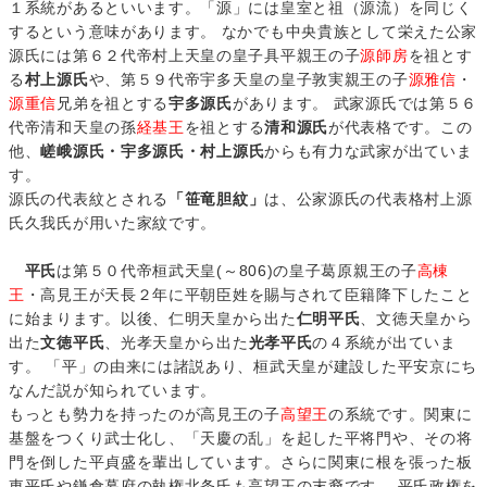
１系統があるといいます。「源」には皇室と祖（源流）を同じく
するという意味があります。 なかでも中央貴族として栄えた公家
源氏には第６２代帝村上天皇の皇子具平親王の子
源師房
を祖とす
る
村上源氏
や、第５９代帝宇多天皇の皇子敦実親王の子
源雅信
・
源重信
兄弟を祖とする
宇多源氏
があります。 武家源氏では第５６
代帝清和天皇の孫
経基王
を祖とする
清和源氏
が代表格です。この
他、
嵯峨源氏・宇多源氏・村上源氏
からも有力な武家が出ていま
す。
源氏の代表紋とされる
「笹竜胆紋」
は、公家源氏の代表格村上源
氏久我氏が用いた家紋です。
平氏
は第５０代帝桓武天皇(～806)の皇子葛原親王の子
高棟
王
・高見王が天長２年に平朝臣姓を賜与されて臣籍降下したこと
に始まります。以後、仁明天皇から出た
仁明平氏
、文徳天皇から
出た
文徳平氏
、光孝天皇から出た
光孝平氏
の４系統が出ていま
す。 「平」の由来には諸説あり、桓武天皇が建設した平安京にち
なんだ説が知られています。
もっとも勢力を持ったのが高見王の子
高望王
の系統です。関東に
基盤をつくり武士化し、「天慶の乱」を起した平将門や、その将
門を倒した平貞盛を輩出しています。さらに関東に根を張った板
東平氏や鎌倉幕府の執権北条氏も高望王の末裔です。 平氏政権を