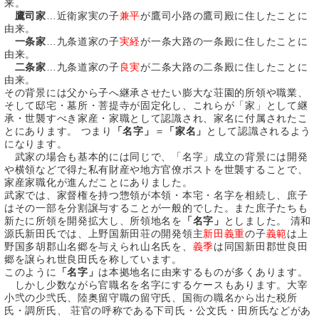
来。
鷹司家
…近衛家実の子
兼平
が鷹司小路の鷹司殿に住したことに
由来。
一条家
…九条道家の子
実経
が一条大路の一条殿に住したことに
由来。
二条家
…九条道家の子
良実
が二条大路の二条殿に住したことに
由来。
その背景には父から子へ継承させたい膨大な荘園的所領や職業、
そして邸宅・墓所・菩提寺が固定化し、これらが「家」として継
承・世襲すべき家産・家職として認識され、家名に付属されたこ
とにあります。 つまり
「名字」
＝
「家名」
として認識されるよう
になります。
武家の場合も基本的には同じで、「名字」成立の背景には開発
や横領などで得た私有財産や地方官僚ポストを世襲することで、
家産家職化が進んだことにありました。
武家では、家督権を持つ惣領が本領・本宅・名字を相続し、庶子
はその一部を分割譲与することが一般的でした。また庶子たちも
新たに所領を開発拡大し、所領地名を
「名字」
としました。 清和
源氏新田氏では、上野国新田荘の開発領主
新田義重
の子
義範
は上
野国多胡郡山名郷を与えられ山名氏を、
義季
は同国新田郡世良田
郷を譲られ世良田氏を称しています。
このように
「名字」
は本拠地名に由来するものが多くあります。
しかし少数ながら官職名を名字にするケースもあります。大宰
小弐の少弐氏、陸奥留守職の留守氏、国衙の職名から出た税所
氏・調所氏、 荘官の呼称である下司氏・公文氏・田所氏などがあ