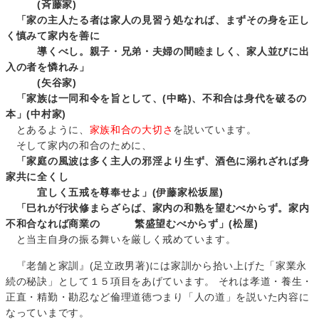
(斉藤家)
「家の主人たる者は家人の見習う処なれば、まずその身を正し
く慎みて家内を善に
導くべし。親子・兄弟・夫婦の間睦ましく、家人並びに出
入の者を憐れみ」
(矢谷家)
「家族は一同和令を旨として、(中略)、不和合は身代を破るの
本」(中村家)
とあるように、
家族和合の大切さ
を説いています。
そして家内の和合のために、
「家庭の風波は多く主人の邪淫より生ず、酒色に溺れざれば身
家共に全くし
宜しく五戒を尊奉せよ」(伊藤家松坂屋)
「巳れが行状修まらざらば、家内の和熟を望むべからず。家内
不和合なれば商業の 繁盛望むべからず」(松屋)
と当主自身の振る舞いを厳しく戒めています。
『老舗と家訓』(足立政男著)には家訓から拾い上げた「家業永
続の秘訣」として１５項目をあげています。 それは孝道・養生・
正直・精勤・勘忍など倫理道徳つまり「人の道」を説いた内容に
なっていまです。