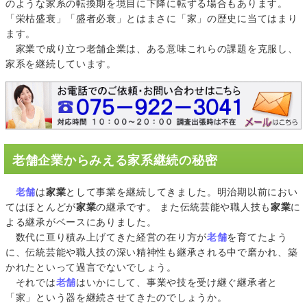
のような家系の転換期を境目に下降に転ずる場合もあります。
「栄枯盛衰」「盛者必衰」とはまさに「家」の歴史に当てはまり
ます。
家業で成り立つ老舗企業は、ある意味これらの課題を克服し、
家系を継続しています。
老舗企業からみえる家系継続の秘密
老舗
は
家業
として事業を継続してきました。明治期以前におい
てはほとんどが
家業
の継承です。 また伝統芸能や職人技も
家業
に
よる継承がベースにありました。
数代に亘り積み上げてきた経営の在り方が
老舗
を育てたよう
に、伝統芸能や職人技の深い精神性も継承される中で磨かれ、築
かれたといって過言でないでしょう。
それでは
老舗
はいかにして、事業や技を受け継ぐ継承者と
「家」という器を継続させてきたのでしょうか。