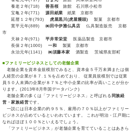
養老２年(718)
善吾桜
旅館 石川県小松市
宝亀２年(771)
源田紙業
紙業 京都市
延暦１２年(793)
虎屋黒川(虎屋饅頭)
製菓 京都市
寛平元年(889)
㈱田中伊雅仏具店
仏具製造販売 京都
市
天禄２年(971)
平井常栄堂
医薬品製造 京都市
長保２年(1000)
一和
製菓 京都市
永治元年(1141)
㈱須藤本家
酒製造 茨城県友部町
■ファミリービジネスとしての老舗企業
老舗企業を資本金規模別でみると、資本金５千万未満または個
人経営の企業が８７.１％を占めており、 従業員規模別では従業
員５０人未満の企業が８７％と中小企業の比率が高いことが分か
ります。(2013年8月帝国データバンク)
老舗企業の多くは「ファミリービジネス」と呼ばれる
同族経
営・家族経営
です。
一説には日本企業の約９５％、雇用の７０％以上がファミリー
ビジネスが占めているといわれています。 これが明治・江戸期に
なればほぼ１００％といえるでしょう。
「ファミリービジネス」が老舗企業を育てていることはあきら