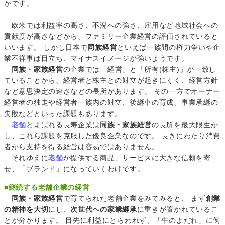
かです。
欧米では利益率の高さ、不況への強さ、雇用など地域社会への
貢献度が高さなどから、ファミリー企業経営の評価されていると
いいます。 しかし日本で
同族経営
といえば一族間の権力争いや企
業不祥事ば目立ち、マイナスイメージが強いようです。
同族・家族経営
の企業では「経営」と「所有(株主)」が一致し
ていることから、経営者と株主との対立が起きにくく、経営方針
など意思決定の速さなどの長所があります。 その一方でオーナー
経営者の独走や経営者一族内の対立、後継車の育成、事業承継の
失敗などといった課題もあります。
老舗
とよばれる長寿企業は
同族・家族経営
の長所を最大限生か
し、これら課題を克服した優良企業なのです。 長きにわたり消費
者から支持を得る経営は容易ではありません。
それゆえに
老舗
が提供する商品、サービスに大きな信頼を寄
せ、「ブランド」になっていくわけです。
■継続する老舗企業の経営
同族・家族経営
で育てられた老舗企業をみてみると、 まず
創業
の精神を大切
にし、
次世代への家業継承
に重きが置かれているこ
とが分かります。 目先に利益にとらわれず、「牛のよだれ」に例