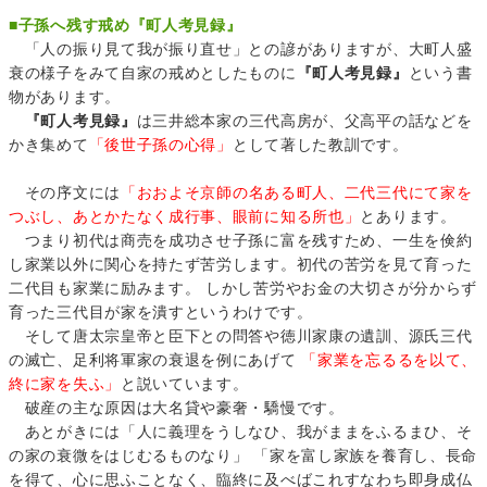
■
子孫へ残す戒め『町人考見録』
「人の振り見て我が振り直せ」との諺がありますが、大町人盛
衰の様子をみて自家の戒めとしたものに
『町人考見録』
という書
物があります。
『町人考見録』
は三井総本家の三代高房が、父高平の話などを
かき集めて
「後世子孫の心得」
として著した教訓です。
その序文には
「おおよそ京師の名ある町人、二代三代にて家を
つぶし、あとかたなく成行事、眼前に知る所也」
とあります。
つまり初代は商売を成功させ子孫に富を残すため、一生を倹約
し家業以外に関心を持たず苦労します。初代の苦労を見て育った
二代目も家業に励みます。 しかし苦労やお金の大切さが分からず
育った三代目が家を潰すというわけです。
そして唐太宗皇帝と臣下との問答や徳川家康の遺訓、源氏三代
の滅亡、足利将軍家の衰退を例にあげて
「家業を忘るるを以て、
終に家を失ふ」
と説いています。
破産の主な原因は大名貸や豪奢・驕慢です。
あとがきには「人に義理をうしなひ、我がままをふるまひ、そ
の家の衰微をはじむるものなり」 「家を富し家族を養育し、長命
を得て、心に思ふことなく、臨終に及べばこれすなわち即身成仏