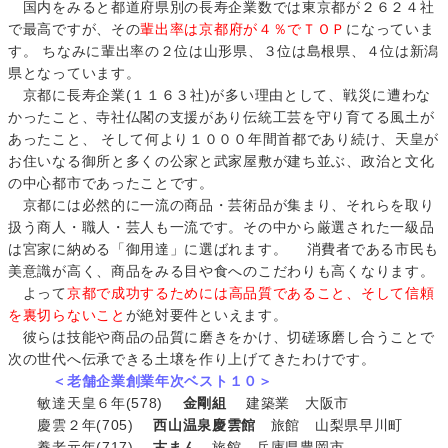
国内をみると都道府県別の長寿企業数では東京都が２６２４社
で最高ですが、その
輩出率は京都府が４％でＴＯＰ
になっていま
す。 ちなみに輩出率の２位は山形県、３位は島根県、４位は新潟
県となっています。
京都に長寿企業(１１６３社)が多い理由として、戦災に遭わな
かったこと、寺社仏閣の支援があり伝統工芸を守り育てる風土が
あったこと、 そして何より１０００年間首都であり続け、天皇が
お住いなる御所と多くの公家と武家屋敷が建ち並ぶ、政治と文化
の中心都市であったことです。
京都には必然的に一流の商品・芸術品が集まり、それらを取り
扱う商人・職人・芸人も一流です。その中から厳選された一級品
は宮家に納める「御用達」に選ばれます。 消費者である市民も
美意識が高く、商品をみる目や食へのこだわりも高くなります。
よって
京都で成功するためには高品質であること、そして信頼
を裏切らないこと
が絶対要件といえます。
彼らは技能や商品の品質に磨きをかけ、切磋琢磨し合うことで
次の世代へ伝承できる土壌を作り上げてきたわけです。
＜老舗企業創業年次ベスト１０＞
敏達天皇６年(578)
金剛組
建築業 大阪市
慶雲２年(705)
西山温泉慶雲館
旅館 山梨県早川町
養老元年(717)
古まん
旅館 兵庫県豊岡市