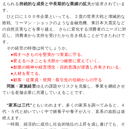
えられる
持続的な成長と中長期的な業績の拡大
が追求されていま
す。
ひと口に１００年企業といっても、２度の世界大戦と壊滅的な
敗戦、リーマン・ショックのような金融危機、東日本大震災など
の自然災害などを乗り越え、 さらに変化する消費者のニーズに対
応し、消費者から支持を受けたから生き残ることができたわけで
す。
その経営の特徴は何でしょうか。
●残すべきものを堅実かつ実直に守る。
●変えるべきことを大胆かつ緻密に変えていく。
●創業の精神や経営理念・目的意識が浸透し共有されいる。
●人材を育てる。
●顧客・従業員・世間・取引先の信頼からの守る
同族・家族経営
ゆえの課題やリスクを克服し、事業を継続させ
ている老舗企業に共通していえることです。
“家系は三代”
ともいわれます。多くの家系を調べてみると、４
代・５代と続いていく中で婿養子や養子が入り、直系の血筋は途
絶えます。
一時期、経済的に成功し社会的地位の上昇を成し遂げても、そ