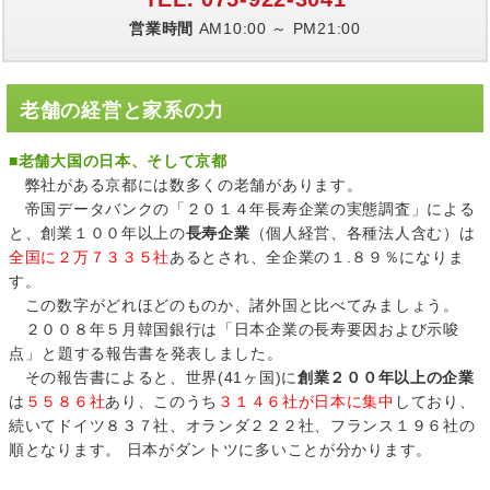
営業時間
AM10:00 ～ PM21:00
老舗の経営と家系の力
■老舗大国の日本、そして京都
弊社がある京都には数多くの老舗があります。
帝国データバンクの「２０１４年長寿企業の実態調査」による
と、創業１００年以上の
長寿企業
（個人経営、各種法人含む）は
全国に２万７３３５社
あるとされ、全企業の１.８９％になりま
す。
この数字がどれほどのものか、諸外国と比べてみましょう。
２００８年５月韓国銀行は「日本企業の長寿要因および示唆
点」 と題する報告書を発表しました。
その報告書によると、世界(41ヶ国)に
創業２００年以上の企業
は
５５８６社
あり、このうち
３１４６社が日本に集中
しており、
続いてドイツ８３７社、オランダ２２２社、フランス１９６社の
順となります。 日本がダントツに多いことが分かります。