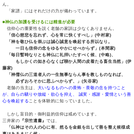
ん。
「家譜」にはそれだけの力が備わっています。
■
神仏の加護を受けるには精進が必要
信仰心の重要性を説く老舗の家訓は少なくありません。
「信心慈悲を忘れず、心を常に快くすべし」(中村家)
「神を敬ひ仏を崇ぶは誠心誠意を喚起する所以なり。
一日も信仰の念をゆるやかにせべからず」(本間家)
「毎日暫時なりとも神仏に礼拝いたすべく候、(中略)、
もしかくの如き心なくば聊か人間の皮着たる畜生当然」(伊
藤家)
「神儒仏の三道者人の一生無事ならん事を教しものなれば、
必ずおろそかに思ふべからず、」(矢谷家)
老舗の当主は、
大いなるものへの畏怖・畏敬の念を持つこと
が、自らの驕りや放縦・欲心を抑え、 誠実・感謝・愛情という善
心を喚起する
ことを体験的に知っていました。
しかし盲目的・御利益的信仰は戒めています。
三井家の
『宗竺遺書』
では、
「仏神はその人の心に有、然るを金銀を出して善を整え候様成
事はあるまじく候」