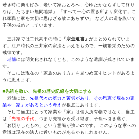
若き時に楽を好み、老いて家おとろへ、心ゆたかならずして終り
なば、たちまい無間地獄」 「すべて一心の置き所より変化す。こ
れ家職と家を大切に思はざる故にあらずや」 など人の道を説いて
子孫の戒めとしています。
三井家では二代高平の時に
『宗竺遺書』
がまとめられていま
す。江戸時代の三井家の家法といえるもので、一族繁栄のための
戒律です。
老舗
には明文化されなくとも、このような遺訓が残されていま
す。
そこには現在の「家族のあり方」を見つめ直すヒントがあるよ
うに思えます。
■
先祖を敬い、先祖の歴史記録を大切にする
老舗には、
先祖代々の努力と苦労があり、その恩恵で現在の家
業や「家」があるという考え
が根底にあります。
そして当主にとって家業や「家」は個人所有物ではなく、当主
は
「先祖の手代」
つまり先祖から受け継ぎ、子孫へ引き継ぐ、
「お預りしたもの」という意識が強いのです。 このような家への
意識は現在の法人に近いものがあるかもしれません。