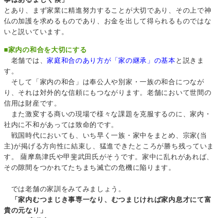
とあり、まず家業に精進努力することが大切であり、その上で神
仏の加護を求めるものであり、お金を出して得られるものではな
いと説いています。
■
家内の和合を大切にする
老舗では、
家庭和合のあり方が「家の継承」の基本
と説きま
す。
そして「家内の和合」は奉公人や別家・一族の和合につなが
り、それは対外的な信頼にもつながります。老舗において世間の
信用は財産です。
また激変する商いの現場で様々な課題を克服するのに、家内・
社内に不和があっては致命的です。
戦国時代においても、いち早く一族・家中をまとめ、宗家(当
主)が掲げる方向性に結束し、猛進できたところが勝ち残っていま
す。 薩摩島津氏や甲斐武田氏がそうです。家中に乱れがあれば、
その隙間をつかれてたちまち滅亡の危機に陥ります。
では老舗の家訓をみてみましょう。
「家内むつまじき事専一なり、むつまじければ家内息才にて富
貴の元なり」