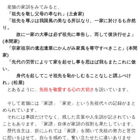
老舗の家訓をみてみると、
「祖先を敬し父母の孝なれ」(土倉家)
「祖先を尊ぶは我国風の美なる所以なり、一家に於けるも亦然
り。
故に一家の大事は必ず祖先に奉告し、而して後決行せよ」
(本間家)
「宗家祖宗の遺志遺業にかんがみ家風を尊守すべきこと」(本間
家)
「先代の労苦によりて家を起せし事を思はば我もまたこれに倣
い、
身代を起してこそ祖先を恥かしむることなしと謂ふべけ
れ」(松屋)
とあるように、
先祖を敬愛する心の大切さ
を説いています。
そして老舗には「家譜」「家史」という先祖代々の記録がまと
められています。
それには事蹟だけでなく、残した言葉や人生訓が記されている
こともあります。「家譜」自体が家訓の役割も果たしています。
歴代当主は、折にふれては「家譜」を開いて先祖の努力と苦労
に想いをはせて、自らを戒めて、奮い立たせたに違いありませ