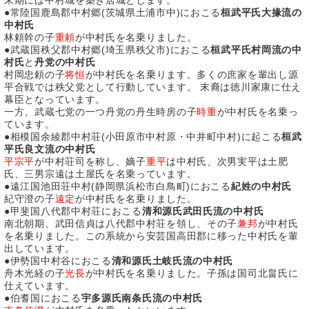
●常陸国鹿島郡中村郷(茨城県土浦市中)におこる
桓武平氏大掾流の
中村氏
林頼幹の子
重頼
が中村氏を名乗りました。
●武蔵国秩父郡中村郷(埼玉県秩父市)におこる
桓武平氏村岡流の中
村氏
と
丹党の中村氏
村岡忠頼の子
将恒
が中村氏を名乗ります。多くの庶家を輩出し源
平合戦では秩父党として行動しています。 末裔は徳川家康に仕え
幕臣となっています。
一方、武蔵七党の一つ丹党の丹生時房の子
時重
が中村氏を名乗っ
ています。
●相模国余綾郡中村荘(小田原市中村原・中井町中村)に起こる
桓武
平氏良文流の中村氏
平宗平
が中村荘司を称し、嫡子
重平
は中村氏、次男実平は土肥
氏、三男宗遠は土屋氏を名乗っています。
●遠江国池田荘中村(静岡県浜松市白鳥町)におこる
紀姓の中村氏
紀守澄の子
遠定
が中村氏を名乗りました。
●甲斐国八代郡中村荘におこる
清和源氏武田氏流の中村氏
南北朝期、武田信貞は八代郡中村荘を領し、その子
兼邦
が中村氏
を名乗りました。この系統から安芸国高田郡に移った中村氏を輩
出しています。
●伊勢国中村谷におこる
清和源氏土岐氏流の中村氏
舟木光経の子
光長
が中村氏を名乗りました。子孫は国司北畠氏に
仕えています。
●伯耆国におこる
宇多源氏南条氏流の中村氏