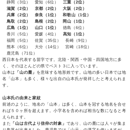
静岡（3位） 愛知（6位）
三重（2位）
滋賀（2位） 京都（2位） 大阪（2位）
兵庫（2位） 奈良（1位） 和歌山（1位）
鳥取（2位） 島根（2位） 岡山（1位）
広島（1位） 山口（1位）
徳島（6位）
香川（5位） 愛媛（4位）
高知（1位）
福岡（5位） 佐賀（35位） 長崎（9位）
熊本（6位） 大分（14位） 宮崎（18位）
鹿児島（71位）
西日本を代表する苗字です。北陸・関西・中国・四国地方に多
く、そのほとんどの県でベスト３に入っています。
山本は
「山の麓」
を意味する地形姓です。山地の多い日本では地
名「山本」も多く、様々な出自の山本氏が発祥したと考えられま
す。
山本氏の由来と家紋
前述のように、地名の「山本」は多く、山本を冠する地名を合せ
れば５０ヶ所を超えます。小字名を含めれば相当な数になると考
えられます。
また
「山は古代より信仰の対象」
であり、山の麓には人々が集ま
り集落が出来ました。鹿児島では「山元」の漢字を使いますが、