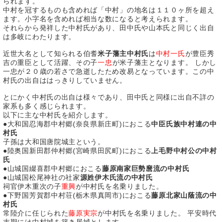
られます。
中村を冠するものも含めれば「中村」の地名は１１０ヶ所を超え
ます。小字名を含めれば相当な数になると考えられます。
それらから発祥した中村氏があり、田中氏や山本氏と同じく出自
は多岐にわたります。
近世大名として知られる伯耆
米子藩主中村氏
は
中村一氏
が豊臣秀
吉の重臣として活躍、その子
一忠
が米子藩主となります。 しかし
一忠が２０歳の若さで急逝したため改易となっています。この中
村氏の出自ははっきりしていません。
とにかく中村氏の出自は様々であり、田中氏と同様に出自不詳の
家系も多く感じられます。
以下に主な中村氏を紹介します。
●大和国忍海郡中村郷(奈良県新庄町)におこる
中臣氏族中村連の中
村氏
子孫は大和国唐院城主という。
●陸奥国新田郡仲村郷(宮崎県田尻町)におこる
上毛野中村公の中村
氏
●山城国綴喜郡中村郷におこる
藤原南家巨勢麿流の中村氏
●山城国松尾神社の社家
源姓伊木氏流の中村氏
祠官伊木重次の子
重興
が中村氏を名乗りました。
●下野国芳賀郡中村荘(栃木県真岡市)におこる
藤原北家山蔭流の中
村氏
常陸介に任じられた
藤原実宗
が中村氏を名乗りました。 平安時代
末期には中村城を築き居城とします。