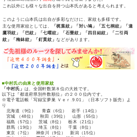
これ以外にも様々な出自を持つ山本氏があると考えられます。
このように山本氏は出自が多彩なだけに、家紋も多様です。
主な使用家紋としては、
「梶葉紋」「対い鳩」「五七桐紋」「違
鷹羽紋」「巴紋」「七曜紋」「石畳紋」「四目結紋」「二引両
紋」「梅鉢紋」「釘貫紋」
などがあります。
■
中村氏の由来と使用家紋
「中村氏」
は、全国軒数第８位の大姓です。
以下は『都道府県別件数順位』の２００位内です。
※電子電話帳「写録宝夢巣 Ｖｅｒ.9.01」（日本ソフト販売）よ
り
北海道（9位） 青森（6位） 岩手（14位）
宮城 （48位） 秋田（39位） 山形（55位）
福島（57位） 茨城（8位） 栃木（21位）
群馬（19位） 埼玉（8位） 千葉（8位）
東京（7位） 神奈川（9位） 新潟（15位）