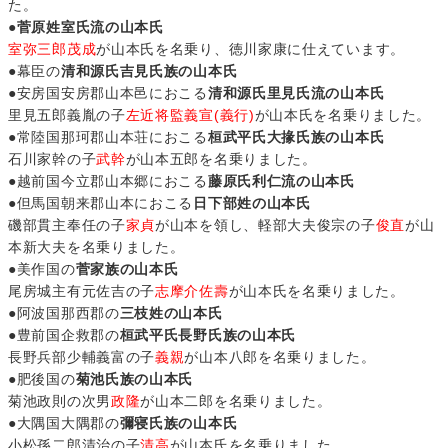
た。
●
菅原姓室氏流の山本氏
室弥三郎茂成
が山本氏を名乗り、徳川家康に仕えています。
●幕臣の
清和源氏吉見氏族の山本氏
●安房国安房郡山本邑におこる
清和源氏里見氏流の山本氏
里見五郎義胤の子
左近将監義宣(義行)
が山本氏を名乗りました。
●常陸国那珂郡山本荘におこる
桓武平氏大掾氏族の山本氏
石川家幹の子
武幹
が山本五郎を名乗りました。
●越前国今立郡山本郷におこる
藤原氏利仁流の山本氏
●但馬国朝来郡山本におこる
日下部姓の山本氏
磯部貫主奉任の子
家貞
が山本を領し、軽部大夫俊宗の子
俊直
が山
本新大夫を名乗りました。
●美作国の
菅家族の山本氏
尾房城主有元佐吉の子
志摩介佐壽
が山本氏を名乗りました。
●阿波国那西郡の
三枝姓の山本氏
●豊前国企救郡の
桓武平氏長野氏族の山本氏
長野兵部少輔義富の子
義親
が山本八郎を名乗りました。
●肥後国の
菊池氏族の山本氏
菊池政則の次男
政隆
が山本二郎を名乗りました。
●大隅国大隅郡の
彌寝氏族の山本氏
小松孫二郎清治の子
清高
が山本氏を名乗りました。