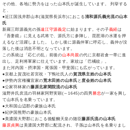
その他、各地に勢力をはった山本氏が誕生しています。 列挙する
と、
●近江国浅井郡山本(滋賀県長浜市)におこる
清和源氏義光流の山本
氏
新羅三郎源義光の孫
遠江守源義定
に始まります。その子
義経
は
『吾妻鏡』に見える武将で、源氏方に参陣し、琵琶湖の水運を押
えるなど活躍しました。 しかし後に源義仲軍に呼応し、義仲が没
落した後は消息不明となっています。
この系統は「応仁の乱」前後の
山本尚親
の代に京都岩倉一帯に進
出し、足利将軍家に仕えています。家紋は「巴橘紋」。
また河内国・摂津国・尾張国・甲斐国にも広がっています。
●京都上賀茂社若宮祝・下鴨社氏人の
賀茂県主姓の山本氏
●伊勢内宮権禰宜家の
荒木田姓の山本氏
と
度会姓の山本氏
●公家羽林家の
藤原北家閑院流の山本氏
滋野井氏庶流の羽林家阿野実顕(～1645)の四男
勝忠
が一家を興し
て山本氏を名乗っています。
●大和国山辺郡の豪族山本氏
●紀伊国熊野の豪族山本氏
●美濃国大野郡におこる後醍醐天皇の随臣
藤原氏流の山本氏
藤原貞興
は美濃国大野郡に配流され、子孫は山本氏を名乗りまし