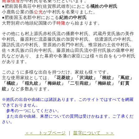
南条信澄
が中村氏を名乗ったといいます。
●肥前国長島荘中村(佐賀県武雄市)におこる
橘姓の中村氏
小鹿島公業の孫
公光
が中村氏を名乗りました。
●肥後国玉名郡中村におこる
紀姓の中村氏
大野別府の地頭紀国隆の子
時隆
から始まります。
その他にも村上源氏赤松氏流の播磨中村氏、武蔵丹党氏族の美作
中村氏、藤原利仁流斎藤氏族の加賀中村氏、 信濃源氏の中村氏、
諏訪氏流の中村氏、菅原姓の長門中村氏、惟宗姓の土佐中村氏、
佐々木氏族の日向中村氏、藤原姓山田氏流や肝付氏族の薩摩中村
氏などがあり、 また幕府や各藩の家臣には様々出自をもつ中村氏
があります。
このように多様な出自を持つだけ、家紋も様々です。
主な使用家紋としては、
「花菱紋」「沢潟紋」「桐紋」「蔦紋」
「橘紋」「稲丸紋」「梅鉢紋」「二引両紋」「梅鉢紋」「釘貫
紋」
など多数あります。
※姓氏の出自や由緒には諸説あります。このサイトではすべてを網羅
できておりません。
参考の一つにしてください。
また出自や由緒、来歴についての質問は受けかねます。ご了承くだ
さい。
＜＜ トップページ
｜
苗字について ＞＞