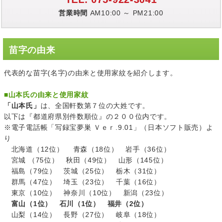
営業時間
AM10:00 ～ PM21:00
苗字の由来
代表的な苗字(名字)の由来と使用家紋を紹介します。
■
山本氏の由来と使用家紋
「山本氏」
は、全国軒数第７位の大姓です。
以下は『都道府県別件数順位』の２００位内です。
※電子電話帳「写録宝夢巣 Ｖｅｒ.9.01」（日本ソフト販売）よ
り
北海道（12位） 青森（18位） 岩手（36位）
宮城 （75位） 秋田（49位） 山形（145位）
福島（79位） 茨城（25位） 栃木（31位）
群馬（47位） 埼玉（23位） 千葉（16位）
東京（10位） 神奈川（10位） 新潟（23位）
富山（1位） 石川（1位） 福井（2位）
山梨（14位） 長野（27位） 岐阜（18位）