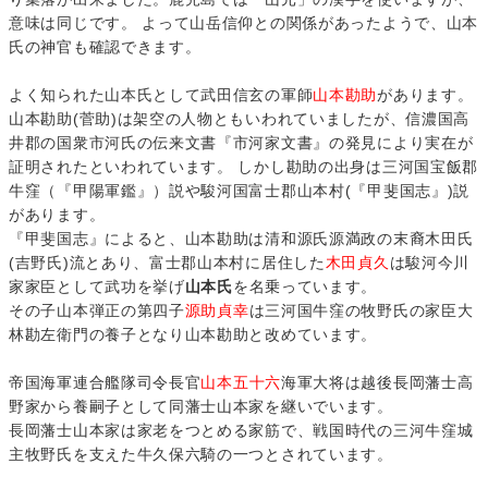
意味は同じです。 よって山岳信仰との関係があったようで、山本
氏の神官も確認できます。
よく知られた山本氏として武田信玄の軍師
山本勘助
があります。
山本勘助(菅助)は架空の人物ともいわれていましたが、信濃国高
井郡の国衆市河氏の伝来文書『市河家文書』の発見により実在が
証明されたといわれています。 しかし勘助の出身は三河国宝飯郡
牛窪（『甲陽軍鑑』）説や駿河国富士郡山本村(『甲斐国志』)説
があります。
『甲斐国志』によると、山本勘助は清和源氏源満政の末裔木田氏
(吉野氏)流とあり、富士郡山本村に居住した
木田貞久
は駿河今川
家家臣として武功を挙げ
山本氏
を名乗っています。
その子山本弾正の第四子
源助貞幸
は三河国牛窪の牧野氏の家臣大
林勘左衛門の養子となり山本勘助と改めています。
帝国海軍連合艦隊司令長官
山本五十六
海軍大将は越後長岡藩士高
野家から養嗣子として同藩士山本家を継いでいます。
長岡藩士山本家は家老をつとめる家筋で、戦国時代の三河牛窪城
主牧野氏を支えた牛久保六騎の一つとされています。