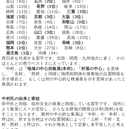
富山（4位）
石川（2位）
福井（6位）
山梨（12位）
長野（3位）
岐阜（19位）
静岡（11位） 愛知（11位）
三重（3位）
滋賀（3位） 京都（3位） 大阪（3位）
兵庫（7位） 奈良（4位）
和歌山（3位）
鳥取（7位） 島根（14位） 岡山（17位）
広島（8位）
山口（3位）
徳島（28位）
香川（10位） 愛媛（38位） 高知（22位）
福岡（2位）
佐賀（7位）
長崎（3位）
熊本（2位）
大分（27位） 宮崎（8位）
鹿児島（1位）
沖縄（34）
西日本を代表する苗字です。北陸・関西・九州地方に多く、その
ほとんどの県でベスト３に入っています。
「中村」は
「地域の中心的集落(本村)」「村落の中心」
を意味
し、「北村」「西村」と同様に地理的関係や屋敷地の位置関係を
示す場合と、 もしくは村の中心的な権威者を示す意味があったと
推測されます。
中村氏の由来と家紋
田中氏と同様、稲作文化の発展と関係している苗字です。 稲作に
より集落に人々が定住し、さらなる耕地の開発は分村(枝村)を促
すこととなります。 親村や中心的な集落は「中村」や「本村」と
呼ばれ、対する分村はその位置関係によって「上村・下村・北
村・西村」と呼ばれ、それが地名として定着し名字化したと考え