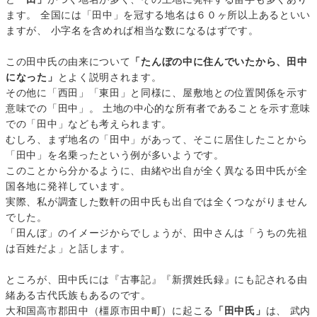
ます。 全国には「田中」を冠する地名は６０ヶ所以上あるといい
ますが、 小字名を含めれば相当な数になるはずです。
この田中氏の由来について
「たんぼの中に住んでいたから、田中
になった」
とよく説明されます。
その他に「西田」「東田」と同様に、屋敷地との位置関係を示す
意味での「田中」。 土地の中心的な所有者であることを示す意味
での「田中」なども考えられます。
むしろ、まず地名の「田中」があって、そこに居住したことから
「田中」を名乗ったという例が多いようです。
このことから分かるように、由緒や出自が全く異なる田中氏が全
国各地に発祥しています。
実際、私が調査した数軒の田中氏も出自では全くつながりません
でした。
「田んぼ」のイメージからでしょうが、田中さんは「うちの先祖
は百姓だよ」と話します。
ところが、田中氏には『古事記』『新撰姓氏録』にも記される由
緒ある古代氏族もあるのです。
大和国高市郡田中（橿原市田中町）に起こる
「田中氏」
は、 武内