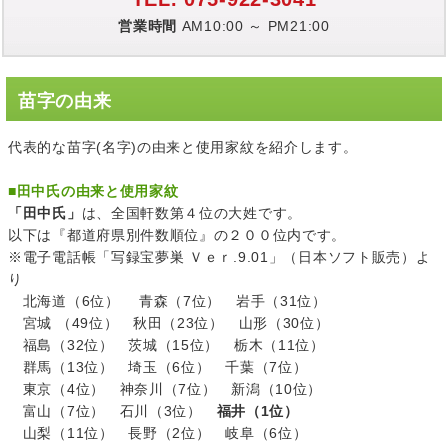
営業時間
AM10:00 ～ PM21:00
苗字の由来
代表的な苗字(名字)の由来と使用家紋を紹介します。
■
田中氏の由来と使用家紋
「田中氏」
は、全国軒数第４位の大姓です。
以下は『都道府県別件数順位』の２００位内です。
※電子電話帳「写録宝夢巣 Ｖｅｒ.9.01」（日本ソフト販売）よ
り
北海道（6位） 青森（7位） 岩手（31位）
宮城 （49位） 秋田（23位） 山形（30位）
福島（32位） 茨城（15位） 栃木（11位）
群馬（13位） 埼玉（6位） 千葉（7位）
東京（4位） 神奈川（7位） 新潟（10位）
富山（7位） 石川（3位）
福井（1位）
山梨（11位） 長野（2位） 岐阜（6位）