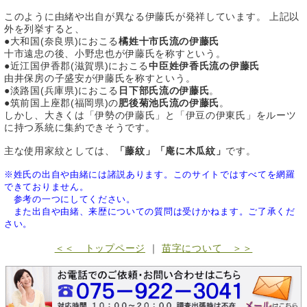
このように由緒や出自が異なる伊藤氏が発祥しています。 上記以
外を列挙すると、
●大和国(奈良県)におこる
橘姓十市氏流の伊藤氏
十市遠忠の後、小野忠也が伊藤氏を称すという。
●近江国伊香郡(滋賀県)におこる
中臣姓伊香氏流の伊藤氏
由井保房の子盛安が伊藤氏を称すという。
●淡路国(兵庫県)におこる
日下部氏流の伊藤氏
。
●筑前国上座郡(福岡県)の
肥後菊池氏流の伊藤氏
。
しかし、大きくは「伊勢の伊藤氏」と「伊豆の伊東氏」をルーツ
に持つ系統に集約できそうです。
主な使用家紋としては、
「藤紋」「庵に木瓜紋」
です。
※姓氏の出自や由緒には諸説あります。このサイトではすべてを網羅
できておりません。
参考の一つにしてください。
また出自や由緒、来歴についての質問は受けかねます。ご了承くだ
さい。
＜＜ トップページ
｜
苗字について ＞＞