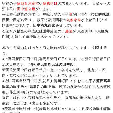
宿祢の子
蘇我石河宿祢
や
蘇我稲目
の末裔といいます。 百済からの
渡来民に
田中連公麿
がいます。
平安時代以降の京では、嵯峨天皇の皇子
澄
が臣籍降下後に
嵯峨源
氏田中氏
を名乗り、 藤原北家摂関家の
九条忠家
が京都田中(左京
区田中)に住んで、
田中流九条家
を称しています。
石清水八幡宮の祠官紀姓垂井勝清の子
慶清
が 京都田中(下京区坊
門町)を領して
田中氏
を名乗っています。
地方にも勢力をはったと有力氏族が誕生しています。 列挙する
と、
●上野国新田荘田中郷(群馬県新田町田中)におこる清和源氏新田氏
流の田中氏と、
清和源氏里見氏流の田中氏
。
新田氏流田中氏は新田義貞に従って各地を転戦し、北九州・四
国・越後などに広まったともいわれています。
●近江国高島郡田中荘(滋賀県安曇川町田中)におこる
宇多源氏高島
氏流の田中氏
と
高階姓の田中氏
。後者の系統からは近世大名筑後
柳川藩主田中氏(のち改易)が出ています。
近江には佐々木京極氏流の田中氏や、愛智氏の田中氏もあり、軒
数第一位だけあり出自も多彩です。
●美濃国池田郡田中村(岐阜県池田町田中)におこる
清和源氏土岐氏