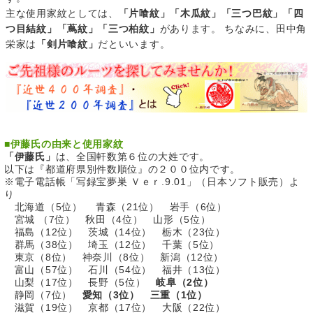
主な使用家紋としては、
「片喰紋」「木瓜紋」「三つ巴紋」「四
つ目結紋」「蔦紋」「三つ柏紋」
があります。 ちなみに、田中角
栄家は
「剣片喰紋」
だといいます。
■
伊藤氏の由来と使用家紋
「伊藤氏」
は、全国軒数第６位の大姓です。
以下は『都道府県別件数順位』の２００位内です。
※電子電話帳「写録宝夢巣 Ｖｅｒ.9.01」（日本ソフト販売）よ
り
北海道（5位） 青森（21位） 岩手（6位）
宮城 （7位） 秋田（4位） 山形（5位）
福島（12位） 茨城（14位） 栃木（23位）
群馬（38位） 埼玉（12位） 千葉（5位）
東京（8位） 神奈川（8位） 新潟（12位）
富山（57位） 石川（54位） 福井（13位）
山梨（17位） 長野（5位）
岐阜（2位）
静岡（7位）
愛知（3位） 三重（1位）
滋賀（19位） 京都（17位） 大阪（22位）