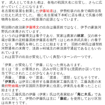
す。 武人として生きた者は、各地の戦国大名に仕官し、さらに広
がっていくことになります。
名古屋松坂屋を創業した
伊藤祐道
は、伊勢松坂の出身で織田信長
に仕えた武士でした。 後に名古屋城下本町に店を構えて呉服小間
物商を始め、これが松坂屋の起源となっています。
明治期の政治家
伊藤博文
の出自は藤原姓ではなく、伊予の豪族河
野氏の末裔されています。
というのは伊藤博文は養子であり、実家は農家の
林家
、父の林十
蔵が萩藩の足軽藤原姓伊藤直右衛門（はじめ水井武兵衛）の養子
となり、伊藤氏を称したことに始まります。 旧姓の林氏は越智姓
河野通有の末裔で、淡路ヶ峠城主の林淡路守通起であるともいわ
れています。
これは苗字の出自が変化していく典型パターンの一つです。
「伊東」が変化して「伊藤」になった例もあります。
古くは「音」が重視され、読みが同じ漢字を(意図的か誤ってか)
当て字にされたことが少なくありません。
「斉藤」「齋藤」や「渡邉」「渡邊」「渡部」などもそうです。
「伊東氏」
は伊豆に発祥する藤原南家工藤氏流で、工藤為憲の末
裔
狩野維職
が伊豆国田方郡伊東に住居し伊東氏を名乗ったことに
始まります。
ただし工藤氏流の伊藤（伊東）氏は代表家紋が
「庵に木瓜」
であ
るのに対して、伊勢の伊藤氏は主に
「藤紋」
を使用しており区別
は出来そうです。