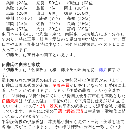
兵庫（28位） 奈良（50位） 和歌山（63位）
鳥取（30位） 島根（7位） 岡山（90位）
広島（20位） 山口（6位） 徳島（165位）
香川（108位） 愛媛（7位） 高知（32位）
福岡（15位） 佐賀（74位） 長崎（46位）
熊本（57位） 大分（20位） 宮崎（89位）
東日本を中心に、北海道・東北・南関東・東海地方に多く分布し
ており、特に三重・岐阜・愛知の３県は集中地域です。 一方、西
日本や四国・九州は特に少なく、例外的に愛媛県がベスト１０に
入っています。
「伊藤氏」は東日本の苗字といえます。
伊藤氏の由来と家紋
「伊藤氏」
は「佐藤氏」同様、藤原氏の出自を持つ
藤姓
苗字で
す。
最も知られた伊藤氏の由来として伊勢発祥の伊藤氏があります。
伊藤氏は藤原秀郷の末裔、
尾藤基景
が伊勢守となって 伊勢国に土
着したことに始まります。つまり「伊勢の藤原」という意味で
す。 伊藤氏は伊勢平氏に従い、伊勢国度会郡古市荘を本拠とした
伊藤景綱
は「保元の乱」「平治の乱」で平清盛に仕え武功を立て
ています。 その子
忠清
・
景家
も平家の武将として源平合戦で活躍
しています。 さらに忠清の子
悪七兵衛景清
は幸若舞・歌舞伎に描
かれるほどの猛者でした。
平家没落後の伊藤氏は、本拠地伊勢から尾張・三河・美濃を経て
各地に広がっていきます。 その様は軒数の分布と一致していま