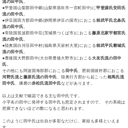
流の田中氏
。
●甲斐国山梨郡田中郷(山梨県笛吹市一宮町田中)に
甲斐源氏安田氏
流の田中氏
。
●伊豆国田方郡田中郷(静岡県伊豆の国市)におこる
桓武平氏北条氏
流の田中氏
。
●常陸国筑波郡田中荘(茨城県つくば市)におこる
藤原北家宇都宮氏
流の田中氏
。
●陸奥国白河荘田中村(福島県天栄村大里)におこる
桓武平氏磐城氏
流の田中氏
。
●豊後国大野郡田中(大分県豊後大野市)におこる
大友氏流の田中
氏
。
その他にも阿波国海部郡におこる
田中氏
、肥前国彼杵郡におこる
河野氏流と藤原氏流の田中氏
、陸奥行方郡から起こった
相馬氏流
田中氏
、播磨の
赤松氏流田中氏
などがあります。
以上は文献で確認できる主な田中氏です。
小字名の田中に発祥する田中氏も想定されますので、 その系統は
把握できないほどの数になると思われます。
このように田中氏は出自が多彩なだけに、家紋も多様といえま
す。