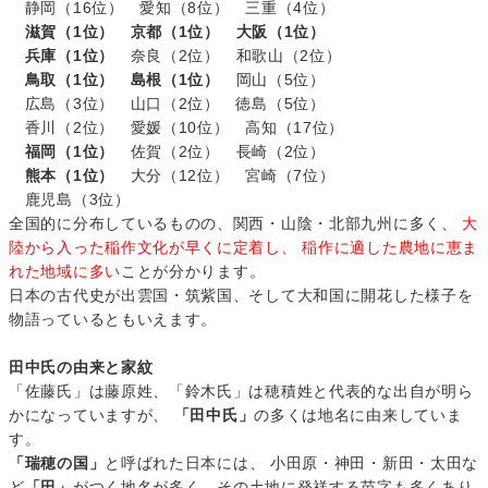
静岡（16位） 愛知（8位） 三重（4位）
滋賀（1位） 京都（1位） 大阪（1位）
兵庫（1位）
奈良（2位） 和歌山（2位）
鳥取（1位） 島根（1位）
岡山（5位）
広島（3位） 山口（2位） 徳島（5位）
香川（2位） 愛媛（10位） 高知（17位）
福岡（1位）
佐賀（2位） 長崎（2位）
熊本（1位）
大分（12位） 宮崎（7位）
鹿児島（3位）
全国的に分布しているものの、関西・山陰・北部九州に多く、
大
陸から入った稲作文化が早くに定着し、 稲作に適した農地に恵ま
れた地域に多い
ことが分かります。
日本の古代史が出雲国・筑紫国、そして大和国に開花した様子を
物語っているともいえます。
田中氏の由来と家紋
「佐藤氏」は藤原姓、「鈴木氏」は穂積姓と代表的な出自が明ら
かになっていますが、
「田中氏」
の多くは地名に由来していま
す。
「瑞穂の国」
と呼ばれた日本には、 小田原・神田・新田・太田な
ど
「田」
がつく地名が多く、その土地に発祥する苗字も多くあり