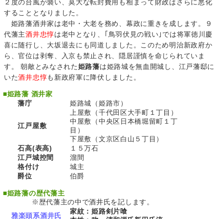
２度の台風が襲い、莫大な転封費用も相まって財政はさらに悪化
することとなりました。
姫路藩酒井家は老中・大老を務め、幕政に重きを成します。９
代藩主
酒井忠惇
は老中となり、｢鳥羽伏見の戦い｣では将軍徳川慶
喜に随行し、大坂退去にも同道しました。このため明治新政府か
ら、官位は剥奪、入京も禁止され、隠居謹慎を命じられていま
す。 朝敵とみなされた
姫路藩
は姫路城を無血開城し、江戸藩邸に
いた
酒井忠惇
も新政府軍に降伏しました。
■
姫路藩 酒井家
藩庁
姫路城（姫路市）
上屋敷（千代田区大手町１丁目）
中屋敷（中央区日本橋堀留町１丁
江戸屋敷
目）
下屋敷（文京区白山５丁目）
石高(表高)
１５万石
江戸城控間
溜間
格付け
城主
爵位
伯爵
■
姫路藩の歴代藩主
※歴代藩主の中で酒井氏を記します。
家紋：姫路剣片喰
雅楽頭系酒井氏