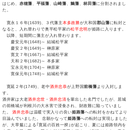
はじめ、
赤穂藩
、
平福藩
、
山崎藩
、
鵤藩
、
林田藩
に分割されまし
た。
寛永１６年(1639)、３代藩主
本多政勝
が大和国
郡山藩
に転封と
なると、入れ替わりで奥平松平家の
松平忠明
が姫路に入ります。
以降、短期間に藩主が入れ替わります。
慶安元年(1648)～ 結城松平家
慶安２年(1649)～ 榊原家
寛文７年(1667)～ 結城松平家
天和２年(1682)～ 本多家
宝永元年(1704)～ 榊原家
寛保元年(1748)～ 結城松平家
寛延２年(1749)、老中
酒井忠恭
が上野国
前橋藩
より入封しま
す。
酒井家は大老
酒井忠世
・
酒井忠清
を輩出した名門でしたが、居城
の前橋城が利根川の大水害で浸食され、財政難に陥っていまし
た。
酒井忠恭
は温暖で実入りの良い
姫路藩
への転封をかねてより
目論んでいました。 念願かなって
姫路藩
への転封は実現しました
が、大旱魃による｢寛延の百姓一揆｣が起こり、夏には姫路領内を