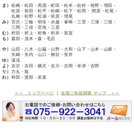
ま）
松崎・松田・馬淵・町田・松本・松村・牧野・増田・
松原・前田・松平・松嶋・松下・松岡・ 間原・松尾・
丸橋・松野・松浦・前原・増尾
み）
宮沢・三輪・明珍・水越・峯崎・三雲・三浦・三堀・
三間・三俣・宮地・三原
む）
村田・村上・村角・村井・室賀
も）
森田・茂木・森・毛呂
や）
山田・八木・山脇・山野・大和・山下・山本・山家・
矢嶋・矢内・山口・柳目・安井
ゆ）
湯浅
よ）
吉沢・吉田・横沢・吉川・吉岡・米津・吉野
り）
力丸・龍
わ）
和田・渡部・若菜
＜＜ トップページ
｜
全国ご先祖調査 マップ ＞＞