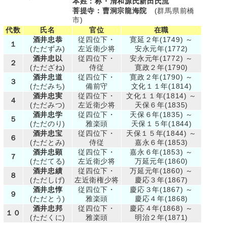
本姓：称・清和源氏新田氏流
菩提寺：曹洞宗龍海院
(群馬県前橋
市)
代数
氏名
官位
在職
酒井忠恭
従四位下・
寛延２年(1749) ～
１
(ただずみ)
左近衛少将
安永元年(1772)
酒井忠以
従四位下・
安永元年(1772) ～
２
(ただざね)
侍従
寛政２年(1790)
酒井忠道
従四位下・
寛政２年(1790) ～
３
(ただみち)
備前守
文化１１年(1814)
酒井忠実
従四位下・
文化１１年(1814) ～
４
(ただみつ)
左近衛少将
天保６年(1835)
酒井忠学
従四位下・
天保６年(1835) ～
５
(ただのり)
雅楽頭
天保１５年(1844)
酒井忠宝
従四位下・
天保１５年(1844) ～
６
(ただとみ)
侍従
嘉永６年(1853)
酒井忠顕
従四位下・
嘉永６年(1853) ～
７
(ただてる)
左近衛少将
万延元年(1860)
酒井忠績
従四位下・
万延元年(1860) ～
８
(ただしげ)
左近衛権少将
慶応３年(1867)
酒井忠惇
従四位下・
慶応３年(1867) ～
９
(ただとう)
雅楽頭
慶応４年(1868)
酒井忠邦
従四位下・
慶応４年(1868) ～
１０
(ただくに)
雅楽頭
明治２年(1871)