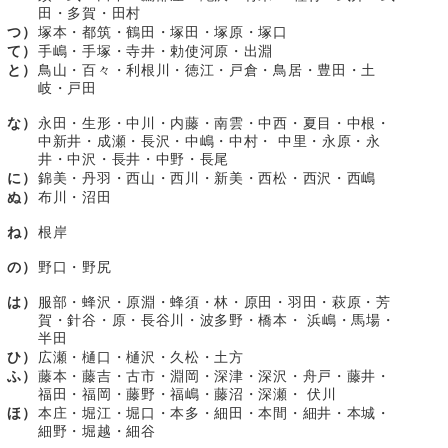
田・多賀・田村
つ）
塚本・都筑・鶴田・塚田・塚原・塚口
て）
手嶋・手塚・寺井・勅使河原・出淵
と）
鳥山・百々・利根川・徳江・戸倉・鳥居・豊田・土
岐・戸田
な）
永田・生形・中川・内藤・南雲・中西・夏目・中根・
中新井・成瀬・長沢・中嶋・中村・ 中里・永原・永
井・中沢・長井・中野・長尾
に）
錦美・丹羽・西山・西川・新美・西松・西沢・西嶋
ぬ）
布川・沼田
ね）
根岸
の）
野口・野尻
は）
服部・蜂沢・原淵・蜂須・林・原田・羽田・萩原・芳
賀・針谷・原・長谷川・波多野・橋本・ 浜嶋・馬場・
半田
ひ）
広瀬・樋口・樋沢・久松・土方
ふ）
藤本・藤吉・古市・淵岡・深津・深沢・舟戸・藤井・
福田・福岡・藤野・福嶋・藤沼・深瀬・ 伏川
ほ）
本庄・堀江・堀口・本多・細田・本間・細井・本城・
細野・堀越・細谷