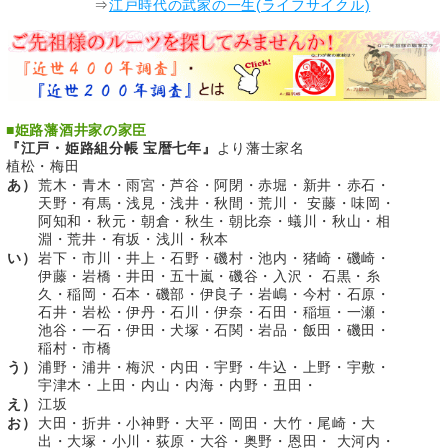
⇒
江戸時代の武家の一生(ライフサイクル)
■
姫路藩酒井家の家臣
『江戸・姫路組分帳 宝暦七年』
より藩士家名
植松・梅田
あ）
荒木・青木・雨宮・芦谷・阿閉・赤堀・新井・赤石・
天野・有馬・浅見・浅井・秋間・荒川・ 安藤・味岡・
阿知和・秋元・朝倉・秋生・朝比奈・蟻川・秋山・相
淵・荒井・有坂・浅川・秋本
い）
岩下・市川・井上・石野・磯村・池内・猪崎・磯崎・
伊藤・岩橋・井田・五十嵐・磯谷・入沢・ 石黒・糸
久・稲岡・石本・磯部・伊良子・岩嶋・今村・石原・
石井・岩松・伊丹・石川・伊奈・石田・稲垣・一瀬・
池谷・一石・伊田・犬塚・石関・岩品・飯田・磯田・
稲村・市橋
う）
浦野・浦井・梅沢・内田・宇野・牛込・上野・宇敷・
宇津木・上田・内山・内海・内野・丑田・
え）
江坂
お）
大田・折井・小神野・大平・岡田・大竹・尾崎・大
出・大塚・小川・荻原・大谷・奥野・恩田・ 大河内・