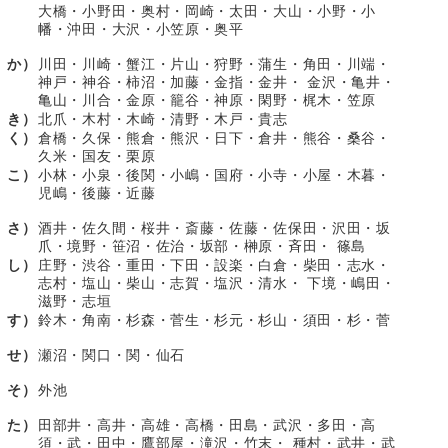
大橋・小野田・奥村・岡崎・太田・大山・小野・小
幡・沖田・大沢・小笠原・奥平
か）
川田・川崎・蟹江・片山・狩野・蒲生・角田・川端・
神戸・神谷・柿沼・加藤・金指・金井・ 金沢・亀井・
亀山・川合・金原・籠谷・神原・閑野・梶木・笠原
き）
北爪・木村・木崎・清野・木戸・貴志
く）
倉橋・久保・熊倉・熊沢・日下・倉井・熊谷・桑谷・
久米・国友・栗原
こ）
小林・小泉・後関・小嶋・国府・小寺・小屋・木暮・
児嶋・後藤・近藤
さ）
酒井・佐久間・桜井・斎藤・佐藤・佐保田・沢田・坂
爪・境野・笹沼・佐治・坂部・榊原・斉田・ 篠島
し）
庄野・渋谷・重田・下田・設楽・白倉・柴田・志水・
志村・塩山・柴山・志賀・塩沢・清水・ 下境・嶋田・
滋野・志垣
す）
鈴木・角南・杉森・菅生・杉元・杉山・須田・杉・菅
せ）
瀬沼・関口・関・仙石
そ）
外池
た）
田部井・高井・高雄・高橋・田島・武沢・多田・高
須・武・田中・鷹部屋・滝沢・竹末・ 種村・武井・武