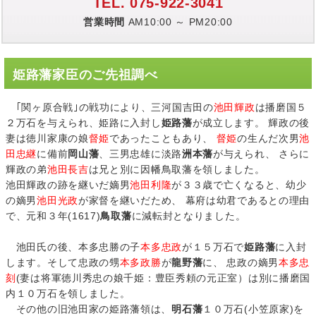
TEL. 075-922-3041
営業時間
AM10:00 ～ PM20:00
姫路藩家臣のご先祖調べ
｢関ヶ原合戦｣の戦功により、三河国吉田の
池田輝政
は播磨国５
２万石を与えられ、姫路に入封し
姫路藩
が成立します。 輝政の後
妻は徳川家康の娘
督姫
であったこともあり、
督姫
の生んだ次男
池
田忠継
に備前
岡山藩
、三男忠雄に淡路
洲本藩
が与えられ、 さらに
輝政の弟
池田長吉
は兄と別に因幡鳥取藩を領しました。
池田輝政の跡を継いだ嫡男
池田利隆
が３３歳で亡くなると、幼少
の嫡男
池田光政
が家督を継いだため、 幕府は幼君であるとの理由
で、元和３年(1617)
鳥取藩
に減転封となりました。
池田氏の後、本多忠勝の子
本多忠政
が１５万石で
姫路藩
に入封
します。そして忠政の甥
本多政勝
が
龍野藩
に、 忠政の嫡男
本多忠
刻
(妻は将軍徳川秀忠の娘千姫：豊臣秀頼の元正室）は別に播磨国
内１０万石を領しました。
その他の旧池田家の姫路藩領は、
明石藩
１０万石(小笠原家)を