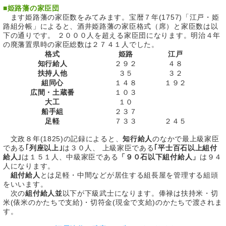
■
姫路藩の家臣団
ます姫路藩の家臣数をみてみます。宝暦７年(1757)「江戸・姫
路組分帳」によると、酒井姫路藩の家臣格式（席）と家臣数は以
下の通りです。 ２０００人を超える家臣団になります。明治４年
の廃藩置県時の家臣総数は２７４１人でした。
格式
姫路
江戸
知行給人
２９２
４８
扶持人他
３５
３２
組同心
１４８
１９２
広間・土蔵番
１０３
大工
１０
船手組
２３７
足軽
７３３
２４５
文政８年(1825)の記録によると、
知行給人
のなかで最上級家臣
である
｢列座以上｣
は３０人、 上級家臣である
｢平士百石以上組付
給人｣
は１５１人、中級家臣である
「９０石以下組付給人」
は９４
人になります。
組付給人
とは足軽・中間などが居住する組長屋を管理する組頭
をいいます。
次の
組付給人並
以下が下級武士になります。俸禄は扶持米・切
米(俵米のかたちで支給)・切符金(現金で支給)のかたちで渡されま
す。