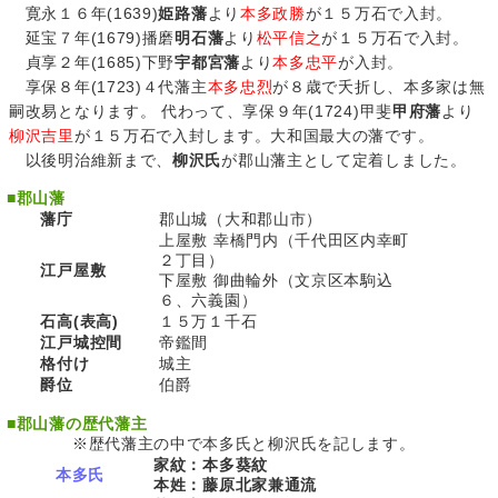
寛永１６年(1639)
姫路藩
より
本多政勝
が１５万石で入封。
延宝７年(1679)播磨
明石藩
より
松平信之
が１５万石で入封。
貞享２年(1685)下野
宇都宮藩
より
本多忠平
が入封。
享保８年(1723)４代藩主
本多忠烈
が８歳で夭折し、本多家は無
嗣改易となります。 代わって、享保９年(1724)甲斐
甲府藩
より
柳沢吉里
が１５万石で入封します。大和国最大の藩です。
以後明治維新まで、
柳沢氏
が郡山藩主として定着しました。
■
郡山藩
藩庁
郡山城（大和郡山市）
上屋敷 幸橋門内（千代田区内幸町
２丁目）
江戸屋敷
下屋敷 御曲輪外（文京区本駒込
６、六義園）
石高(表高)
１５万１千石
江戸城控間
帝鑑間
格付け
城主
爵位
伯爵
■
郡山藩の歴代藩主
※歴代藩主の中で本多氏と柳沢氏を記します。
家紋：本多葵紋
本多氏
本姓：藤原北家兼通流