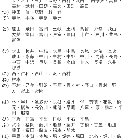
宝・武山・玉井・高野・田村・武田・ 田母沢・高宮・
高村・武村・田辺・高久・田渕・高田
つ）
津田・佃・塚野・杖・辻
て）
寺尾・手塚・寺沢・寺元
と）
遠山・飛田・富岡・土岐・土橋・鳥留・戸祭・飛山・
友炉・富田・富山・戸室・豊田・十市・ 戸川・豊島・
富沢
な）
永山・長井・中根・永島・中島・長尾・永沼・長坂・
成田・永藤・中山・中村・中野・中川・ 内藤・長野・
中西・中沢・長塩・長根・永山・並木・長沼・永井・
那波
に）
西・仁科・西山・西沢・西村
ね）
根本
の）
野村・乃美・野沢・野原・野々村・野口・野村・野
方・野上・野間
は）
林・早川・波多野・長谷・速水・伴・芳賀・花沢・橋
元・橋矢・長谷川・蓮部・早鷹・八屋・ 原・橋本・半
田・服部
ひ）
平野・日置・平出・日岐・平石・平島
ふ）
武衛・福岡・藤川・船越・藤井・古橋・古屋・船迫・
藤田・福田・藤倉・福本・船木
ほ）
星野・本賀・本城・堀・堀井・堀田・北条・堀川・保