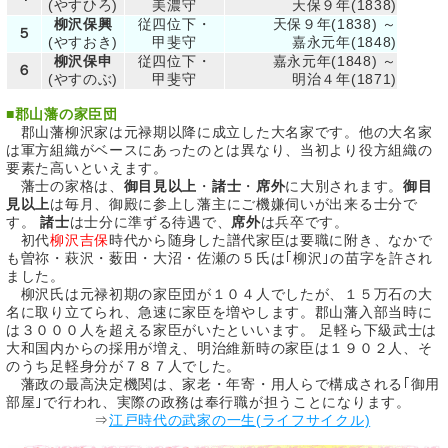
(やすひろ)
美濃守
天保９年(1838)
柳沢保興
従四位下・
天保９年(1838) ～
５
(やすおき)
甲斐守
嘉永元年(1848)
柳沢保申
従四位下・
嘉永元年(1848) ～
６
(やすのぶ)
甲斐守
明治４年(1871)
■
郡山藩の家臣団
郡山藩柳沢家は元禄期以降に成立した大名家です。他の大名家
は軍方組織がベースにあったのとは異なり、当初より役方組織の
要素た高いといえます。
藩士の家格は、
御目見以上
・
諸士
・
席外
に大別されます。
御目
見以上
は毎月、御殿に参上し藩主にご機嫌伺いが出来る士分で
す。
諸士
は士分に準ずる待遇で、
席外
は兵卒です。
初代
柳沢吉保
時代から随身した譜代家臣は要職に附き、なかで
も曽祢・萩沢・薮田・大沼・佐瀬の５氏は｢柳沢｣の苗字を許され
ました。
柳沢氏は元禄初期の家臣団が１０４人でしたが、１５万石の大
名に取り立てられ、急速に家臣を増やします。郡山藩入部当時に
は３０００人を超える家臣がいたといいます。 足軽ら下級武士は
大和国内からの採用が増え、明治維新時の家臣は１９０２人、そ
のうち足軽身分が７８７人でした。
藩政の最高決定機関は、家老・年寄・用人らで構成される｢御用
部屋｣で行われ、実際の政務は奉行職が担うことになります。
⇒
江戸時代の武家の一生(ライフサイクル)