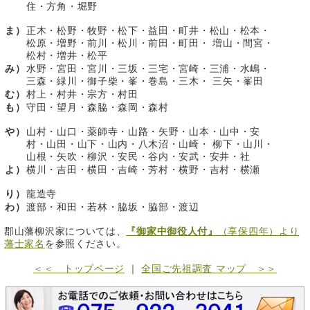
住・方角・堀野
ま）
正木・松野・牧野・松下・益田・町井・松山・松本・
松原・増野・前川・松川・前田・町田・ 増山・間宮・
松村・増井・松平
み）
水野・宮田・宮川・三坂・三宅・宮崎・三浦・水嶋・
三森・緑川・御子柴・峯・巻島・三木・ 三矢・峯田
む）
村上・村井・宗方・村田
も）
守田・望月・森脇・森岡・森村
や）
山村・山口・薬師寺・山路・矢野・山本・山中・安
村・山田・山下・山内・八木沼・山崎・ 柳下・山川・
山根・矢吹・柳沢・安民・谷内・安武・安井・社
よ）
横川・吉田・横田・吉崎・芳村・横野・吉村・横瀬
り）
龍造寺
わ）
渡部・和田・若林・脇坂・脇部・渡辺
郡山藩柳沢家については、
『御家中御役人付』
（享保四年）より
藩士家名
を参照ください。
＜＜ トップページ
｜
全国ご先祖調査 マップ ＞＞