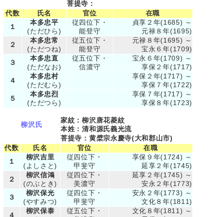
菩提寺：
代数
氏名
官位
在職
本多忠平
従四位下・
貞享２年(1685) ～
１
(ただひら)
能登守
元禄８年(1695)
本多忠常
従五位下・
元禄８年(1695) ～
２
(ただつね)
能登守
宝永６年(1709)
本多忠直
従五位下・
宝永６年(1709) ～
３
(ただなお)
信濃守
享保２年(1717)
本多忠村
享保２年(1717) ～
４
(ただむら)
享保７年(1722)
本多忠烈
享保７年(1717) ～
５
(ただつら)
享保８年(1723)
家紋：柳沢唐花菱紋
柳沢氏
本姓：清和源氏義光流
菩提寺：黄檗宗永慶寺(大和郡山市)
代数
氏名
官位
在職
柳沢吉里
従四位下・
享保９年(1724) ～
１
(よしさと)
甲斐守
延享２年(1745)
柳沢信鴻
従四位下・
延享２年(1745) ～
２
(のぶとき)
美濃守
安永２年(1773)
柳沢保光
従四位下・
安永２年(1773) ～
３
(やすみつ)
甲斐守
文化８年(1811)
柳沢保泰
従五位下・
文化８年(1811) ～
４