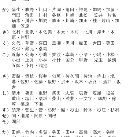
か）
蒲生・勝野・川口・片岡・亀田・神尾・加納・加藤・
門田・角田・川村・各務・川嶋・兼松・ 笠井・片名・
鏑木・川合・加納・勝田・川崎・加田・桂・片山・加
畑・笠原
き）
北村・北爪・木佐美・木元・木村・北川・岸田・木
原・岸野
く）
久代・草野・窪田・黒瀬・黒川・櫛田・倉田・栗田・
久保・蔵元・桑島
こ）
近藤・公海・小鷹・郷渡・幸島・小柴・小場・小松・
小出・上月・小林・小針・国分・甲野・ 児玉・越溝・
五師・小釘・鴻池
さ）
斎藤・酒槙・桜井・匂坂・佐久間・佐治・佐山・境
港・佐野・佐藤・坂野・沢田・沢木・坂路・ 酒井・坂
倉
し）
清水・篠田・重野・柴田・志賀・塩野・塩屋・塩谷・
重山・塩川・柴坂・柴山・渋井・十文字・ 嶋野・篠
崎・篠原・下瀬
す）
須東・菅生・菅・杉野・鱸・杉山・鈴木・杉江・杉村
せ）
関・瀬尾・関原・関根
そ）
園部
た）
田嶋・竹内・多賀・谷田・田中・高橋・高木・谷崎・