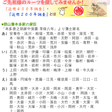
■
郡山藩本多家の家臣
『本多唐之助家中覚書 享保八年』より藩士家名
あ）
安養寺・浅川・相場・荒島・赤星・安倍・渥見・荒
木・味岡・青木・雨森・有野・天野・阿部・ 赤田・会
笠・赤沢・青山・天田・荒川・安藤・荒石・青野・秋
場・秋山・荒井・荒尾・浅井
い）
石黒・石井・伊藤・印藤・石塚・稲葉・岩沢・猪狩・
雪吹・生駒・岩田・石原・市川・飯田・ 飯田・岩井・
家田・茨木・磯部・井岡・石渡・今井・飯村・飯嶋・
飯塚・岩本・岩村・井関・今山・石塚
う）
上田・内田・海野・梅村・梅津・上柳・植・牛久保・
上野
え）
遠藤・円城寺・恵藤・江見・榎並屋・江田・江口・江
馬
お）
大屋・荻野・大井・太田・岡本・岡原・奥平・大宮・
岡田・太井田・小沢・大関・小山・小倉・ 岡路・太
西・奥田・緒方・小野・大橋・大谷・大野・大塩・尾
形・大森・大原・小田・落合・大竹・大重・大栗・ 岡
部・大垣・大塚・大場・岡・小川・岡村・大竹・尾
上・岡西