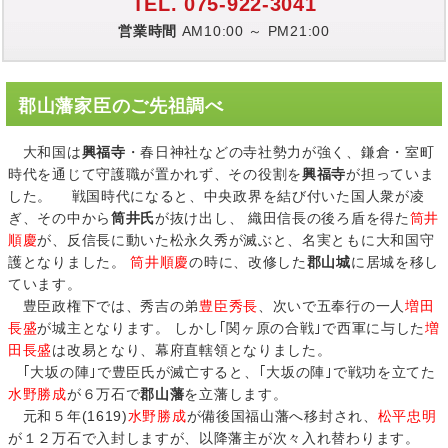
TEL. 075-922-3041
営業時間
AM10:00 ～ PM21:00
郡山藩家臣のご先祖調べ
大和国は
興福寺
・春日神社などの寺社勢力が強く、鎌倉・室町
時代を通じて守護職が置かれず、その役割を
興福寺
が担っていま
した。 戦国時代になると、中央政界を結び付いた国人衆が凌
ぎ、その中から
筒井氏
が抜け出し、 織田信長の後ろ盾を得た
筒井
順慶
が、反信長に動いた松永久秀が滅ぶと、名実ともに大和国守
護となりました。
筒井順慶
の時に、改修した
郡山城
に居城を移し
ています。
豊臣政権下では、秀吉の弟
豊臣秀長
、次いで五奉行の一人
増田
長盛
が城主となります。 しかし｢関ヶ原の合戦｣で西軍に与した
増
田長盛
は改易となり、幕府直轄領となりました。
｢大坂の陣｣で豊臣氏が滅亡すると、｢大坂の陣｣で戦功を立てた
水野勝成
が６万石で
郡山藩
を立藩します。
元和５年(1619)
水野勝成
が備後国福山藩へ移封され、
松平忠明
が１２万石で入封しますが、以降藩主が次々入れ替わります。