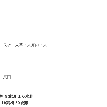
・長坂・大草・大河内・大
・原田
中 ９渡辺 １０水野
田 19高橋 20後藤