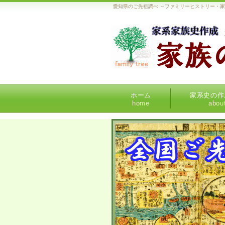
愛知県のご先祖調べ ～ファミリーヒストリー・
ホーム
家系史の作
home
abou