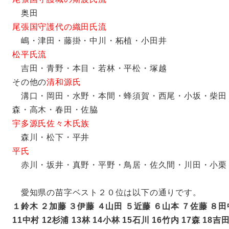
奥田
尾張国守護代の織田氏流
嶋・津田・藤掛・中川・柘植・小田井
松平氏流
吉田・青野・本目・若林・平松・塚越
その他の
清和源氏
溝口・岡田・水野・本間・蜂須賀・西尾・小坂・柴田
森・高木・春田・佐脇
宇多源氏佐々木氏族
森川・松下・平井
平氏
赤川・坂井・真野・平野・鳥居・佐久間・川田・小栗
愛知県の苗字ベスト２０位は以下の通りです。
１鈴木 ２加藤 ３伊藤 ４山田 ５近藤 ６山本 ７佐藤 ８田
11中村 12杉浦 13林 14小林 15石川 16竹内 17森 18吉