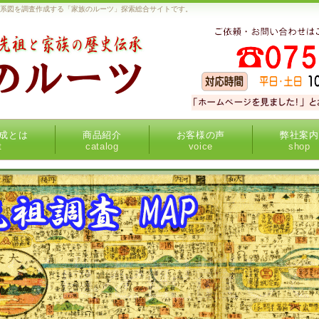
家系図を調査作成する「家族のルーツ」探索総合サイトです。
成とは
商品紹介
お客様の声
弊社案内
t
catalog
voice
shop