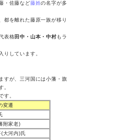
藤・佐藤など
藤姓
の名字が多
、都を離れた藤原一族が移り
代表格
田中・山本・中村
もラ
入りしています。
ますが、三河国には小藩・旗
す。
です。
の変遷
氏
藩附家老)
(大河内)氏