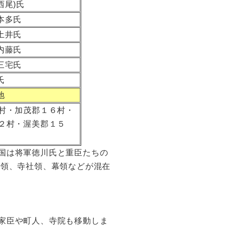
西尾)氏
本多氏
土井氏
内藤氏
三宅氏
氏
地
村・加茂郡１６村・
２村・渥美郡１５
国は将軍徳川氏と重臣たちの
本領、寺社領、幕領などが混在
家臣や町人、寺院も移動しま