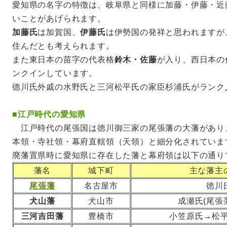
愛知県の名字の特徴は、岐阜県と同様に加藤・伊藤・近
いことがあげられます。
加藤氏
は加賀国、
伊藤氏
は伊勢国の発祥と思われますが
住んだとも考えられます。
また東日本の苗字の代表格
鈴木・佐藤
が入り、西日本の
ンクインしています。
徳川氏外戚の水野氏と三河松平氏の家臣杉浦氏がランク
■
江戸時代の愛知県
江戸時代の尾張国は徳川御三家の尾張藩の大藩があり
本領・寺社領・幕府直轄領（天領）と細分化されていま
廃藩置県時に愛知県に存在した藩と幕府領は以下の通り
藩名
城下町
主な藩主
尾張藩
名古屋市
徳川
犬山藩
犬山市
成瀬氏(尾張
三河吉田藩
豊橋市
小笠原氏→松平