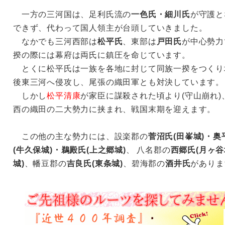
一方の三河国は、足利氏流の
一色氏・細川氏
が守護と
できず、代わって国人領主が台頭していきました。
なかでも三河西部は
松平氏
、東部は
戸田氏
が中心勢力
揆の際には幕府は両氏に鎮圧を命じています。
とくに松平氏は一族を各地に封じて同族一揆をつくり
後東三河へ侵攻し、尾張の織田軍とも対決しています。
しかし
松平清康
が家臣に謀殺された頃より(守山崩れ
西の織田の二大勢力に挟まれ、戦国末期を迎えます。
この他の主な勢力には、設楽郡の
菅沼氏(田峯城)・奥
(牛久保城)・鵜殿氏(上之郷城)
、 八名郡の
西郷氏(月ヶ谷
城)
、幡豆郡の
吉良氏(東条城)
、碧海郡の
酒井氏
がありま