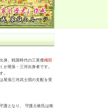
出身、戦国時代の三英傑
織田
くが尾張・三河出身者です。
す。
は尾張三河武士団の支配を受
守護となり、 守護土岐氏は南