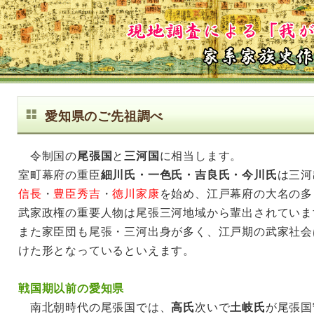
愛知県のご先祖調べ
令制国の
尾張国
と
三河国
に相当します。
室町幕府の重臣
細川氏・一色氏・吉良氏・今川氏
は三河
信長
・
豊臣秀吉
・
徳川家康
を始め、江戸幕府の大名の多
武家政権の重要人物は尾張三河地域から輩出されていま
また家臣団も尾張・三河出身が多く、江戸期の武家社会
けた形となっているといえます。
戦国期以前の愛知県
南北朝時代の尾張国では、
高氏
次いで
土岐氏
が尾張国