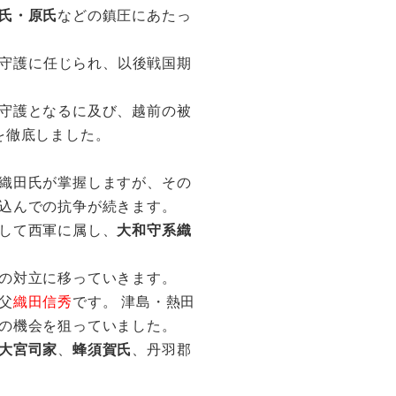
氏・原氏
などの鎮圧にあたっ
守護に任じられ、以後戦国期
守護となるに及び、越前の被
を徹底しました。
織田氏が掌握しますが、その
込んでの抗争が続きます。
して西軍に属し、
大和守系織
の対立に移っていきます。
父
織田信秀
です。 津島・熱田
の機会を狙っていました。
大宮司家
、
蜂須賀氏
、丹羽郡