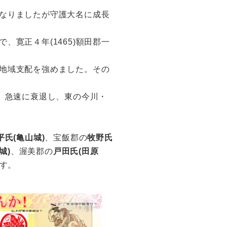
なりましたが守護大名に成長
で、寛正４年(1465)額田郡一
地域支配を強めました。その
)、急速に衰退し、東の今川・
平氏(亀山城)
、宝飯郡の
牧野氏
城)
、渥美郡の
戸田氏(田原
す。