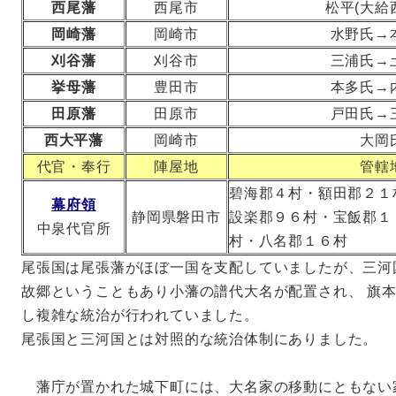
西尾藩
西尾市
松平(大給
岡崎藩
岡崎市
水野氏→
刈谷藩
刈谷市
三浦氏→
挙母藩
豊田市
本多氏→
田原藩
田原市
戸田氏→
西大平藩
岡崎市
大岡
代官・奉行
陣屋地
管轄
碧海郡４村・額田郡２１
幕府領
静岡県磐田市
設楽郡９６村・宝飯郡１
中泉代官所
村・八名郡１６村
尾張国は尾張藩がほぼ一国を支配していましたが、三河
故郷ということもあり小藩の譜代大名が配置され、 旗
し複雑な統治が行われていました。
尾張国と三河国とは対照的な統治体制にありました。
藩庁が置かれた城下町には、大名家の移動にともない