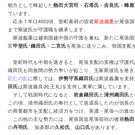
朝方として蜂起した
熱田大宮司・石塔氏・吉良氏・蜂屋
ています。
応永７年(1400)頃、室町幕府の宿老
斯波義重
が尾張国
まで斯波氏が守護職を継承します。
斯波義重は越前国越中国の守護を兼ね、新たに尾張国
官
甲斐氏･織田氏・二宮氏
を尾張に送りこみ、領国支配
室町時代も中期を過ぎると、尾張支配の実権は守護代
織田氏も同族間の勢力争いが起こり、主家斯波氏を巻き
応仁の乱
に際しては、
伊勢守系織田氏
は斯波義廉を支持
田氏
は斯波義良(松王丸)を支持し東軍に属しています。
そして戦国時代になると、
岩倉織田氏
と
清州織田氏
と
この頃、清州織田氏の奉行として急成長したのが信長の
の商業都市を支配し経済力をつけ、美濃・尾張への進出
この他の主な勢力には、尾張国造尾張宿祢の後裔
熱田
の
丹羽氏
、 知多郡の
久松氏
、
山口氏
があります。