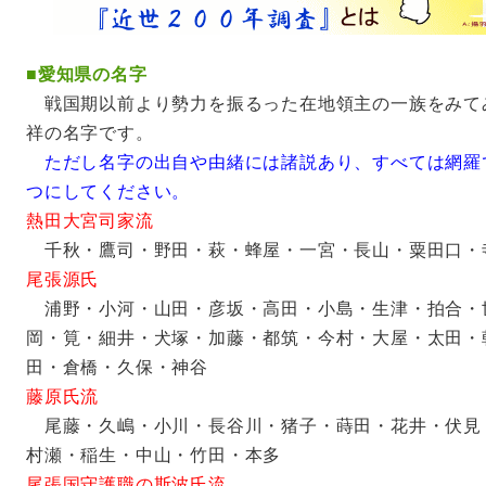
■
愛知県の名字
戦国期以前より勢力を振るった在地領主の一族をみて
祥の名字です。
ただし名字の出自や由緒には諸説あり、すべては網羅
つにしてください。
熱田大宮司家流
千秋・鷹司・野田・萩・蜂屋・一宮・長山・粟田口・
尾張源氏
浦野・小河・山田・彦坂・高田・小島・生津・拍合・
岡・筧・細井・犬塚・加藤・都筑・今村・大屋・太田・
田・倉橋・久保・神谷
藤原氏流
尾藤・久嶋・小川・長谷川・猪子・蒔田・花井・伏見
村瀬・稲生・中山・竹田・本多
尾張国守護職の斯波氏流