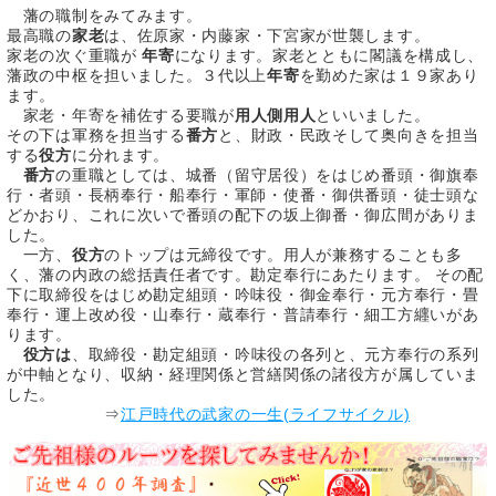
藩の職制をみてみます。
最高職の
家老
は、佐原家・内藤家・下宮家が世襲します。
家老の次ぐ重職が
年寄
になります。家老とともに閣議を構成し、
藩政の中枢を担いました。３代以上
年寄
を勤めた家は１９家あり
ます。
家老・年寄を補佐する要職が
用人側用人
といいました。
その下は軍務を担当する
番方
と、財政・民政そして奥向きを担当
する
役方
に分れます。
番方
の重職としては、城番（留守居役）をはじめ番頭・御旗奉
行・者頭・長柄奉行・船奉行・軍師・使番・御供番頭・徒士頭な
どかおり、これに次いで番頭の配下の坂上御番・御広間がありま
した。
一方、
役方
のトップは元締役です。用人が兼務することも多
く、藩の内政の総括責任者です。勘定奉行にあたります。 その配
下に取締役をはじめ勘定組頭・吟味役・御金奉行・元方奉行・畳
奉行・運上改め役・山奉行・蔵奉行・普請奉行・細工方纒いがあ
ります。
役方は
、取締役・勘定組頭・吟味役の各列と、元方奉行の系列
が中軸となり、収納・経理関係と営繕関係の諸役方が属していま
した。
⇒
江戸時代の武家の一生(ライフサイクル)