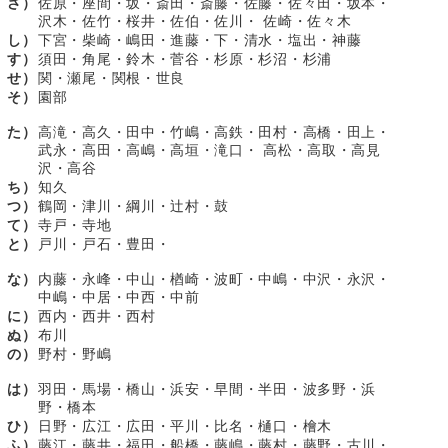
さ）
佐原・座間・坂・斎田・斎藤・佐藤・佐々田・坂本・
沢木・佐竹・桜井・佐伯・佐川・ 佐崎・佐々木
し）
下宮・柴崎・嶋田・進藤・下・清水・塩出・神藤
す）
須田・角尾・鈴木・菅谷・杉原・杉沼・杉浦
せ）
関・瀬尾・関根・世良
そ）
園部
た）
高滝・高久・田中・竹嶋・高鉄・田村・高橋・田上・
武永・高田・高嶋・高垣・滝口・ 高松・高取・高見
沢・高谷
ち）
知久
つ）
鶴岡・津川・綱川・辻村・鼓
て）
寺戸・寺地
と）
戸川・戸石・豊田・
な）
内藤・永峰・中山・楢崎・波町・中嶋・中沢・永沢・
中嶋・中居・中西・中前
に）
西内・西井・西村
ぬ）
布川
の）
野村・野嶋
は）
羽田・馬場・橋山・浜安・早間・半田・波多野・浜
野・橋本
ひ）
日野・広江・広田・平川・比名・樋口・檜木
ふ）
藤江・藤井・福田・船橋・藤嶋・藤村・藤野・古川・