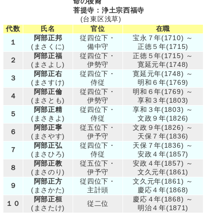
命の後裔
菩提寺：浄土宗西福寺
(台東区浅草)
代数
氏名
官位
在職
阿部正邦
従四位下・
宝永７年(1710) ～
１
(まさくに)
備中守
正徳５年(1715)
阿部正福
従四位下・
正徳５年(1715) ～
２
(まさよし)
伊勢守
寛延元年(1748)
阿部正右
従四位下・
寛延元年(1748) ～
３
(まさすけ)
侍従
明和６年(1769)
阿部正倫
従四位下・
明和６年(1769) ～
４
(まさとも)
伊勢守
享和３年(1803)
阿部正精
従四位下・
享和３年(1803) ～
５
(まさきよ)
侍従
文政９年(1826)
阿部正寧
従五位下・
文政９年(1826) ～
６
(まさやす)
伊予守
天保７年(1836)
阿部正弘
従四位下・
天保７年(1836) ～
７
(まさひろ)
侍従
安政４年(1857)
阿部正教
従五位下・
安政４年(1857) ～
８
(まさのり)
伊予守
文久元年(1861)
阿部正方
従四位下・
文久元年(1861) ～
９
(まさかた)
主計頭
慶応４年(1868)
阿部正桓
慶応４年(1868) ～
１０
従二位
(まさたけ)
明治４年(1871)