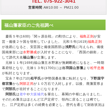
TEL. 075-922-3041
営業時間
AM10:00 ～ PM21:00
福山藩家臣のご先祖調べ
慶長５年(1600)「関ヶ原合戦」の勲功により、
福島正則
が安
芸・備後２ケ国を領有していました。 元和５年(1619)
福島正則
が改易になると、安芸国と備後国西部は
浅野氏
に与えられ、備後
国南東部には
水野勝成
が入封することになり、「西国の鎮衛」と
して譜代大名
福山藩
が立藩します。
元禄１１年(1698)福山藩主水野家が無嗣断絶になると、一時期
幕府領となり、元禄１３年(1700)には
出羽国山形藩
より
松平忠雅
が転封となります。
宝永７年(1710)
松平氏
が伊勢国桑名藩に転封となり、
下野国宇
都宮藩
から
阿部正邦
が１０万石で入封します。以後、廃藩置県ま
で
阿部氏
が在封することになります。
阿部氏
は
老中
や
大坂城代
を輩出し、幕閣の中枢にありました。
そのため藩主はほとんど江戸定府で、領内に戻ることは稀でし
た。 江戸定府は多くの経費を必要とし、歴代を通じて財政状況は