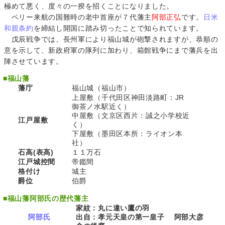
極めて悪く、度々の一揆を招くことになりました。
ペリー来航の国難時の老中首座が７代藩主
阿部正弘
です。
日米
和親条約
を締結し開国に踏み切ったことで知られています。
戊辰戦争では、長州軍により福山城が砲撃されますが、恭順の
意を示して、新政府軍の隊列に加わり、箱館戦争にまで藩兵を出
陣させています。
■
福山藩
藩庁
福山城（福山市）
上屋敷（千代田区神田淡路町：JR
御茶ノ水駅近く）
中屋敷（文京区西片：誠之小学校近
江戸屋敷
く）
下屋敷（墨田区本所：ライオン本
社）
石高(表高)
１１万石
江戸城控間
帝鑑間
格付け
城主
爵位
伯爵
■
福山藩阿部氏の歴代藩主
家紋：丸に違い鷹の羽
阿部氏
出自：孝元天皇の第一皇子 阿部大彦