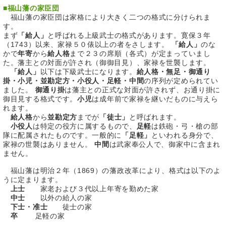
■
福山藩の家臣団
福山藩の家臣団は家格により大きく二つの格式に分けられま
す。
まず
「給人」
と呼ばれる上級武士の格式があります。寛保３年
（1743）以来、家禄５０俵以上の者をさします。
「給人」
のな
かで
年寄
から
給人格
まで２３の席順（各式）が定まっていまし
た。藩主との対面が許され（御御目見）、家禄を世襲します。
「給人」
以下は下級武士になります。
給人格・無足・御通り
掛・小児・並勘定方・小役人・足軽・中間
の序列が定められてい
ました。
御通り掛
は藩主との正式な対面が許されず、お通り掛に
御目見する格式です。
小児
は成年前で家禄を継いだものに与えら
れます。
給人格
から
並勘定方
までが
「徒士」
と呼ばれます。
小役人
は特定の役方に属するもので、
足軽
は鉄砲・弓・槍の部
隊に配属されたものです。一般的に
「足軽」
といわれる身分で、
家禄の世襲はありません。
中間
は武家奉公人で、御家中に含まれ
ません。
福山藩は明治２年（1869）の藩政改革により、格式は以下のよ
うに定まります。
上士
家老および３代以上年寄を勤めた家
中士
以外の給人の家
下士・准士
徒士の家
卒
足軽の家