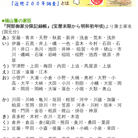
■
福山藩の家臣
『阿部御家分限記録帳』(宝暦末期から明和初年頃)
より藩士家名
(国元分)
あ）
安藤・青木・天野・秋庭・新井・浅倉・荒木・浅井
い）
伊藤・石黒・井上・磯・一色・斎木・今村・石田・石
川・井口・糸川・池田・井神・ 稲賀・今井・猪山・市
川・磯嶋・石塚・岩崎・稲垣・稲野・池西・猪原・井
坂
う）
宇津野・上田・梅田・内田・上迫・馬屋原・上坂
え）
江坂・遠藤・江木
お）
小曽戸・大瀬・小倉・小野・大橋・奥村・大野・小
高・大平・大林・大田・小川・刑部・ 小幡・大室・岡
本・岡田・岡崎・大塚・落合・小堀・大類・奥山
か）
川田・川崎・亀川・垣田・軽部・河中・川越・加藤・
柏原・笠岡・掛川・叶・笠原・ 河本・川村・垣本・河
相・門田・金谷・柏原・梶山・掛谷・神原
き）
喜多村・木村・衣川・北村・木造
く）
倉井・倉品・倉(蔵)田・熊田・粂川・桑田・栗原
こ）
近藤・甲田・小森・後藤・小林・小嶋・小泉・幸田・