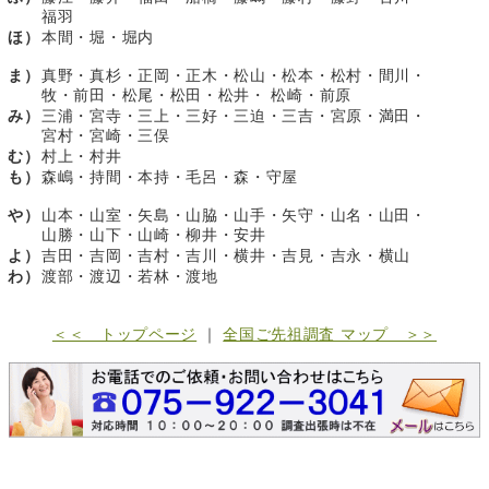
福羽
ほ）
本間・堀・堀内
ま）
真野・真杉・正岡・正木・松山・松本・松村・間川・
牧・前田・松尾・松田・松井・ 松崎・前原
み）
三浦・宮寺・三上・三好・三迫・三吉・宮原・満田・
宮村・宮崎・三俣
む）
村上・村井
も）
森嶋・持間・本持・毛呂・森・守屋
や）
山本・山室・矢島・山脇・山手・矢守・山名・山田・
山勝・山下・山崎・柳井・安井
よ）
吉田・吉岡・吉村・吉川・横井・吉見・吉永・横山
わ）
渡部・渡辺・若林・渡地
＜＜ トップページ
｜
全国ご先祖調査 マップ ＞＞