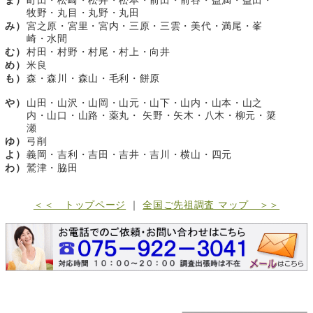
ま）
町田・松崎・松井・松本・前田・前谷・益満・益田・
牧野・丸目・丸野・丸田
み）
宮之原・宮里・宮内・三原・三雲・美代・満尾・峯
崎・水間
む）
村田・村野・村尾・村上・向井
め）
米良
も）
森・森川・森山・毛利・餅原
や）
山田・山沢・山岡・山元・山下・山内・山本・山之
内・山口・山路・薬丸・ 矢野・矢木・八木・柳元・簗
瀬
ゆ）
弓削
よ）
義岡・吉利・吉田・吉井・吉川・横山・四元
わ）
鷲津・脇田
＜＜ トップページ
｜
全国ご先祖調査 マップ ＞＞