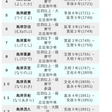
４
摩守
(よしたか)
享保６年(1721)
左近衛中将
従四位上・大
島津継豊
享保６年(1721) ～
５
隅守
(つぐとよ)
延享３年(1746)
左近衛中将
従四位上・薩
島津宗信
延享３年(1746) ～
６
摩守
(むねのぶ)
寛延２年(1749)
左近衛中将
従四位下・薩
島津重年
寛延２年(1749) ～
７
摩守
(しげとし)
宝暦５年(1755)
左近衛少将
従四位上・薩
島津重豪
宝暦５年(1755) ～
８
摩守
(しげひで)
天明７年(1787)
左近衛中将
正四位上・薩
島津斉宣
天明７年(1787) ～
９
摩守
(なりのぶ)
文化６年(1809)
左近衛中将
正四位上・薩
島津斉興
文化６年(1809) ～
１０
摩守
(なりおき)
嘉永４年(1851)
参議
従四位上・薩
島津斉彬
嘉永４年(1851) ～
１１
摩守
(なりあきら)
安政５年(1851)
左近衛中将
従一位・大隅
島津茂久
安政５年(1851) ～
１２
守