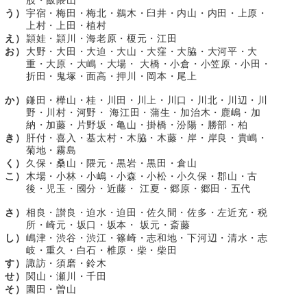
股・飯隈山
う）
宇宿・梅田・梅北・鵜木・臼井・内山・内田・上原・
上村・上田・植村
え）
頴娃・頴川・海老原・榎元・江田
お）
大野・大田・大迫・大山・大窪・大脇・大河平・大
重・大原・大嶋・大場・ 大橋・小倉・小笠原・小田・
折田・鬼塚・面高・押川・岡本・尾上
か）
鎌田・樺山・桂・川田・川上・川口・川北・川辺・川
野・川村・河野・ 海江田・蒲生・加治木・鹿嶋・加
納・加藤・片野坂・亀山・掛橋・汾陽・勝部・柏
き）
肝付・喜入・基太村・木脇・木藤・岸・岸良・貴嶋・
菊地・霧島
く）
久保・桑山・隈元・黒岩・黒田・倉山
こ）
木場・小林・小嶋・小森・小松・小久保・郡山・古
後・児玉・國分・近藤・ 江夏・郷原・郷田・五代
さ）
相良・讃良・迫水・迫田・佐久間・佐多・左近充・税
所・崎元・坂口・坂本・ 坂元・斎藤
し）
嶋津・渋谷・渋江・篠崎・志和地・下河辺・清水・志
岐・重久・白石・椎原・柴・柴田
す）
諏訪・須磨・鈴木
せ）
関山・瀬川・千田
そ）
園田・曽山