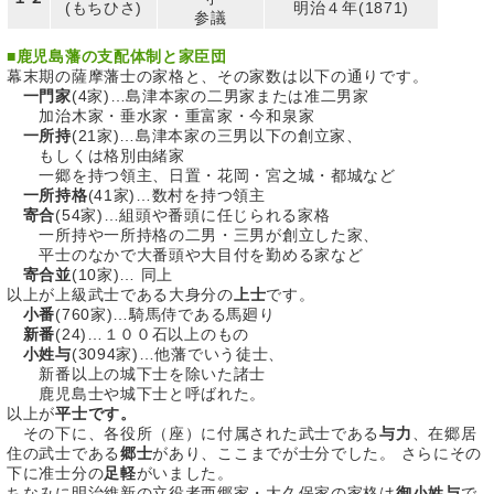
(もちひさ)
明治４年(1871)
参議
■
鹿児島藩の支配体制と家臣団
幕末期の薩摩藩士の家格と、その家数は以下の通りです。
一門家
(4家)…島津本家の二男家または准二男家
加治木家・垂水家・重富家・今和泉家
一所持
(21家)…島津本家の三男以下の創立家、
もしくは格別由緒家
一郷を持つ領主、日置・花岡・宮之城・都城など
一所持格
(41家)…数村を持つ領主
寄合
(54家)…組頭や番頭に任じられる家格
一所持や一所持格の二男・三男が創立した家、
平士のなかで大番頭や大目付を勤める家など
寄合並
(10家)… 同上
以上が上級武士である大身分の
上士
です。
小番
(760家)…騎馬侍である馬廻り
新番
(24)…１００石以上のもの
小姓与
(3094家)…他藩でいう徒士、
新番以上の城下士を除いた諸士
鹿児島士や城下士と呼ばれた。
以上が
平士です。
その下に、各役所（座）に付属された武士である
与力
、在郷居
住の武士である
郷士
があり、ここまでが士分でした。 さらにその
下に准士分の
足軽
がいました。
ちなみに明治維新の立役者西郷家・大久保家の家格は
御小姓与
で