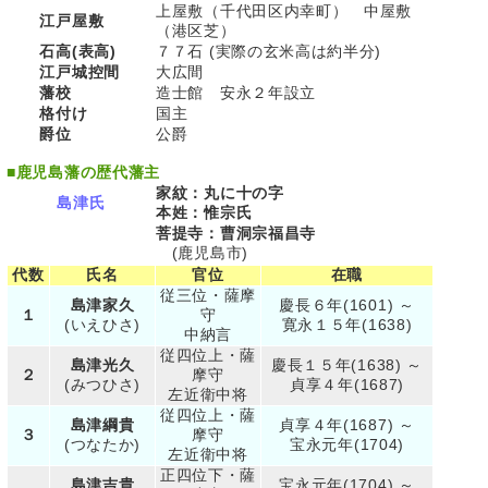
上屋敷（千代田区内幸町） 中屋敷
江戸屋敷
（港区芝）
石高(表高)
７７石 (実際の玄米高は約半分)
江戸城控間
大広間
藩校
造士館 安永２年設立
格付け
国主
爵位
公爵
■
鹿児島藩の歴代藩主
家紋：丸に十の字
島津氏
本姓：惟宗氏
菩提寺：曹洞宗福昌寺
(鹿児島市)
代数
氏名
官位
在職
従三位・薩摩
島津家久
慶長６年(1601) ～
１
守
(いえひさ)
寛永１５年(1638)
中納言
従四位上・薩
島津光久
慶長１５年(1638) ～
２
摩守
(みつひさ)
貞享４年(1687)
左近衛中将
従四位上・薩
島津綱貴
貞享４年(1687) ～
３
摩守
(つなたか)
宝永元年(1704)
左近衛中将
正四位下・薩
島津吉貴
宝永元年(1704) ～