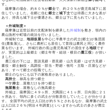
す。
薩摩藩の場合、約８０％が
郷士
で、約２０％が鹿児島城下に居
住していました。在郷に住む
郷士
と
城下士
では待遇に大きな差が
あり、持高も城下士が優遇され、郷士は下に見られていました。
＜外城制度＞
薩摩藩は近世以前の支配体制を継承した
外城制
を敷き、領内の
農山漁村や町場の統治を行いました。
外城制では、
地頭仮屋
を中心に半農半士の武士(郷士)が集団居
住(麓集落)し、さらに農村にも居住して普段は農民と同じく農作
業を行います。 外城行政の長は鹿児島城下の居住する
地頭
です
が、実質的は上級郷士（郷士年寄・組頭・横目の
麓三役
）が担い
ました。
麓三役の下には、普請見廻・郡見廻・山方見廻・はぜ方見廻・
書役・郷士触役・高調役・部当・野廻・牧司・主取・庄屋などが
あり、すべて郷士の役職でした。
郷士のなかにも以下の家格差がありました。
高持士
…禄高を持つ郷士
一ケ持士
…屋敷だけを持つ郷士
無屋敷士
…屋敷なしの無高郷士
外城は、薩摩国に４９ヶ所、大隅国に４１ヶ所、日向国に２１
ヶ所あり、領内に多くの武士が分散居住していたことが分かりま
す。 全国平均の武士人口比が約５％とされるなか、薩摩藩の武士
は人口比２６％(明治４年調査)といいますから武士の多さが際立
ちます。