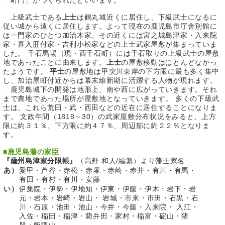
「町門」がつくられたといいます。
上級武士である
上士
は鶴丸城近くに居住し、下級武士になるに
従い城から遠くに居住します。よって現在の鹿児島市庁舎別館に
は一門家のひとつ加治木家、その近くには宮之城島津家・入来院
家・喜入肝付家・吉利小松家などの上士武家屋敷が集まっていま
した。 千石馬場（現・西千石町）には千石取りの上級武士の屋敷
地であったことに由来します。
上士
の屋敷移動はほとんどなかっ
たようです。
平士
の屋敷地は甲突川東岸の下方限に最も多く集中
し、加治屋町付近からは幕末維新期に活躍する人物が現れます。
鹿児島城下の開発は地形上、南や西に広がっていきます。それ
まで農地であった場所が屋敷地となっていきます。 多くの下級武
士は、これら荒田・武・西田などの近在に居住することになりま
す。 文政年間（1818～30）の武家屋敷分布状況をみると、上方
限に約３１％、下方限に約４７％、周辺部に約２２％となりま
す。
■
鹿児島藩の家臣
『薩州島津家分限帳』
（高野 和人/編纂）より藩士家名
あ）
愛甲・芦谷・赤松・赤塚・赤崎・赤井・有川・有馬・
有田・有村・有川・安藤
い）
伊集院・伊勢・伊地知・伊東・伊藤・伊木・岩下・岩
元・岩本・岩崎・岩山・ 岩城・市来・市田・石黒・石
川・石原・池田・池山・今井・今藤・入来院・ 入江・
入佐・稲田・稲津・藺弁田・家村・稲富・碇山・猪