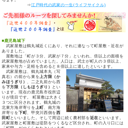
⇒
江戸時代の武家の一生(ライフサイクル)
■
鹿児島城下
武家屋敷は鶴丸城近くにあり、それに連なって町屋敷・近在が
ありました。
屋敷地は「町が３分、武家が７分」といわれ、倍以上の面積を
武家屋敷地が占めていました。人口は、武士が町人の３倍以上、
家来や与力・足軽を含めると８倍以上に達したといいます。
武家屋敷は、鶴丸城本丸（写
真右）の前から東を
上方限（か
みほうぎり）
、二之丸前から西
を
下方限（しもほうぎり）
とい
います。現在の鹿児島市役所辺
りが境目です。 町屋敷は大きく
３つに区分されます。鶴丸城の
北東方海岸寄りを
上町
、南方海
岸寄りを
下町
、甲突川西側を
西
田町
といいました。そして周辺に続く農村部を
近在
といいます。
武家屋敷と町屋敷は堤防をつくるなど区分され、町の入り口には