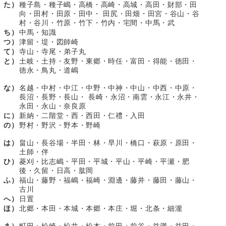
た）
種子島・種子嶋・高橋・高崎・高城・高田・財部・田
向・田村・田原・田中・ 田尻・田畑・田宮・谷山・谷
村・谷川・竹原・竹下・竹内・宅間・中馬・武
ち）
中馬・知識
つ）
津留・堤・図師崎
て）
寺山・寺尾・弟子丸
と）
土岐・土持・友野・東郷・時任・富田・得能・徳田・
徳永・鳥丸・道嶋
な）
名越・中村・中江・中野・中神・中山・中西・中原・
長沼・長野・長山・ 長崎・永沼・南雲・永江・永井・
永田・永山・奈良原
に）
新納・二階堂・西・西田・仁禮・入田
の）
野村・野沢・野本・野崎
は）
畠山・長谷場・半田・林・早川・橋口・萩原・原田・
土師・伴
ひ）
菱刈・比志嶋・平田・平城・平山・平崎・平瀬・肥
後・久留・日高・肱岡
ふ）
福山・藤野・福嶋・福崎・淵邊・藤井・藤田・藤山・
古川
へ）
日置
ほ）
北郷・本田・本城・本郷・本庄・堀・北条・細瀧