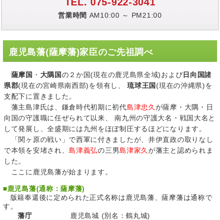
TEL. 075-922-3041
営業時間
AM10:00 ～ PM21:00
鹿児島藩(薩摩藩)家臣のご先祖調べ
薩摩国
・
大隅国
の２か国(現在の鹿児島県全域)および
日向国諸
県郡
(現在の宮崎県南西部)を領有し、
琉球王国
(現在の沖縄県)を
支配下に置きました。
藩主島津氏は、鎌倉時代初期に初代
島津忠久
が薩摩・大隅・日
向国の守護職に任ぜられて以来、 南九州の守護大名・戦国大名と
して発展し、全盛期には九州をほぼ制圧するほどになります。
「関ヶ原の戦い」で西軍に付きましたが、井伊直政の取りなし
で本領を安堵され、
島津義弘
の三男
島津家久
が藩主と認められま
した。
ここに鹿児島藩が始まります。
■
鹿児島藩(通称：薩摩藩)
版籍奉還後に定められた正式名称は鹿児島藩、薩摩藩は通称で
す。
藩庁
鹿児島城 (別名：鶴丸城)