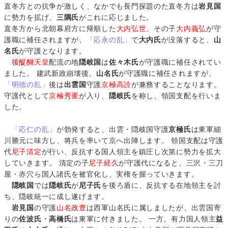
直冬方との抗争が激しく、なかでも長門探題のた直冬方は
岩見国
に勢力を拡げ、
三隅氏
がこれに応じました。
直冬方から北朝幕府方に帰順した
大内弘世
、その子
大内義弘
が守
護職に補任されますが、
「応永の乱」
で
大内氏
が没落すると、
山
名氏
が守護となります。
後醍醐天皇
配流の地
隠岐国
は
佐々木氏
が守護職に補任されてい
ました。 建武新政崩壊後、
山名氏
が守護職に補任されますが、
「明徳の乱」
後は
出雲国
守護
京極高詮
が兼務することなります。
守護代として
京極秀重
が入り、
隠岐氏
を称し、領国支配を行いま
した。
「応仁の乱」
が勃発すると、出雲・隠岐国守護
京極氏
は東軍細
川勝元に味方し、将兵を率いて京へ出陣します。 領国支配は守護
代
尼子清定
が行い、反抗する国人領主を鎮圧し次第に勢力を拡大
していきます。 清定の子
尼子経久
が守護代になると、三沢・三刀
屋・赤穴ら国人諸氏を被官化し、実権を握っていきます。
隠岐国
では
隠岐氏
が
尼子氏
を後ろ盾に、反抗する在地領主を討
ち、隠岐統一に成し遂げます。
岩見国
の守護
山名政豊
は西軍山名氏に属しましたが、出雲国寄
りの
佐波氏
・
高橋氏
は東軍に付きました。 一方、有力国人領主
益