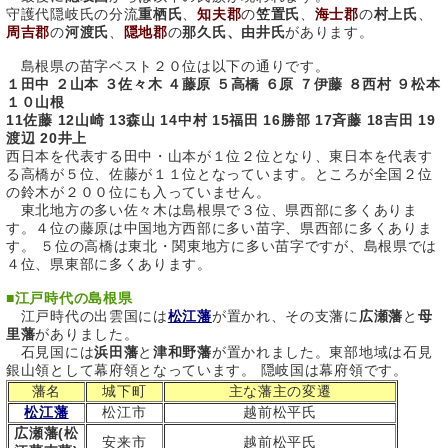
守護代隠岐氏の分流
重栖氏
、
知夫郡
の
笠置氏
、
海士郡
の
村上氏
、
周吉郡
の
河渡氏
、
隠地郡
の
那久氏、由井氏
があります。
島根県の苗字ベスト２０位は以下の通りです。
１田中 ２山本 ３佐々木 ４藤原 ５高橋 ６原 ７伊藤 ８西村 ９松本
１０山根
11佐藤 12山崎 13森山 14中村 15福田 16勝部 17斉藤 18吉田 19
渡辺 20井上
西日本を代表する田中・山本が１位２位となり、東日本を代表す
る高橋が５位、佐藤が１１位となっています。ところが全国２位
の鈴木が２００位にも入っていません。
東北地方の多い佐々木は島根県で３位、県西部に多くありま
す。４位の藤原は中国地方西部に多い苗字、県西部に多くありま
す。 ５位の高橋は東北・関東地方に多い苗字ですが、島根県では
４位、県東部に多くあります。
■
江戸時代の島根県
江戸時代の出雲国には
松江藩
が置かれ、その支藩に
広瀬藩
と
母
里藩
がありました。
石見国には
浜田藩
と
津和野藩
が置かれました。東部地域は石見
銀山領として幕府領となっています。 隠岐国は幕府領です。
藩名
城下町
主な藩主の変遷
松江藩
松江市
越前松平氏
広瀬藩(松
安来市
越前松平氏