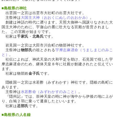
■
島根県の神社
出雲国一之宮は出雲市大社町の出雲大社です。
主祭神は
大国主大神（おおくにぬしのおおかみ）
。
創建は神話の時代に遡ります。天照大御神へ国譲りなされた大
国主大神のために、宇迦山の麓に壮大なる宮殿が造営されまし
た。 この宮殿が始まりです。
社家は
千家氏
・
北島氏
です。
岩見国一之宮は大田市川合町の物部神社です。
主祭神は
物部氏
の祖とされる
宇摩志麻遅命（うましまじのみこ
と）
。
社伝によれば、神武天皇の大和平定を助け、石見国で歿した宇
摩志麻遅命のため、継体天皇８年に社殿が創建されたと伝えてい
ます。
社家は物部姓
金子氏
です。
隠岐国一之宮は水若酢（みずわかす）神社です。隠岐の島町に
あります。
主祭神は
水若酢命（みずわかすのみこと）
。
『隠州記』では、崇神天皇の時に神が海中から伊後の地に上が
り、白鳩２羽に乗って遷座したといいます。
社家は
忌部氏
です。
■
島根県の人名録