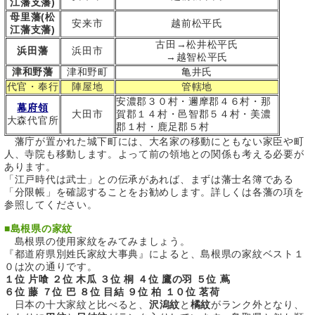
江藩支藩)
母里藩(松
安来市
越前松平氏
江藩支藩)
古田→松井松平氏
浜田藩
浜田市
→越智松平氏
津和野藩
津和野町
亀井氏
代官・奉行
陣屋地
管轄地
安濃郡３０村・邇摩郡４６村・那
幕府領
大田市
賀郡１４村・邑智郡５４村・美濃
大森代官所
郡１村・鹿足郡５村
藩庁が置かれた城下町には、大名家の移動にともない家臣や町
人、寺院も移動します。よって前の領地との関係も考える必要が
あります。
「江戸時代は武士」との伝承があれば、まずは藩士名簿である
「分限帳」を確認することをお勧めします。詳しくは各藩の項を
参照してください。
■
島根県の家紋
島根県の使用家紋をみてみましょう。
『都道府県別姓氏家紋大事典』によると、島根県の家紋ベスト１
０は次の通りです。
１位 片喰 ２位 木瓜 ３位 桐 ４位 鷹の羽 ５位 蔦
６位 藤 ７位 巴 ８位 目結 ９位 柏 １０位 茗荷
日本の十大家紋と比べると、
沢潟紋
と
橘紋
がランク外となり、