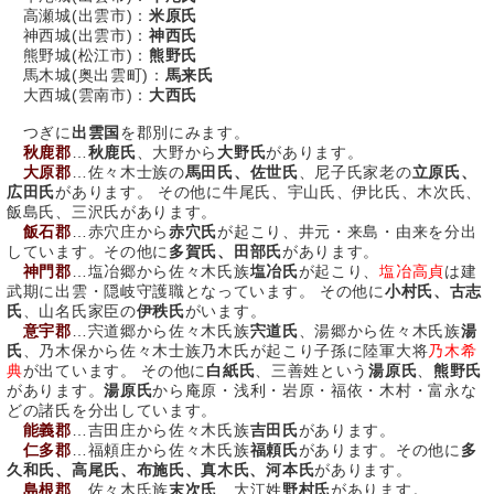
高瀬城(出雲市)：
米原氏
神西城(出雲市)：
神西氏
熊野城(松江市)：
熊野氏
馬木城(奥出雲町)：
馬来氏
大西城(雲南市)：
大西氏
つぎに
出雲国
を郡別にみます。
秋鹿郡
…
秋鹿氏
、大野から
大野氏
があります。
大原郡
…佐々木士族の
馬田氏、佐世氏
、尼子氏家老の
立原氏、
広田氏
があります。 その他に牛尾氏、宇山氏、伊比氏、木次氏、
飯島氏、三沢氏があります。
飯石郡
…赤穴庄から
赤穴氏
が起こり、井元・来島・由来を分出
しています。その他に
多賀氏、田部氏
があります。
神門郡
…塩冶郷から佐々木氏族
塩冶氏
が起こり、
塩冶高貞
は建
武期に出雲・隠岐守護職となっています。 その他に
小村氏、古志
氏
、山名氏家臣の
伊秩氏
がいます。
意宇郡
…宍道郷から佐々木氏族
宍道氏
、湯郷から佐々木氏族
湯
氏
、乃木保から佐々木士族乃木氏が起こり子孫に陸軍大将
乃木希
典
が出ています。 その他に
白紙氏
、三善姓という
湯原氏
、
熊野氏
があります。
湯原氏
から庵原・浅利・岩原・福依・木村・富永な
どの諸氏を分出しています。
能義郡
…吉田庄から佐々木氏族
吉田氏
があります。
仁多郡
…福頼庄から佐々木氏族
福頼氏
があります。その他に
多
久和氏、高尾氏、布施氏、真木氏、河本氏
があります。
島根郡
…佐々木氏族
末次氏
、大江姓
野村氏
があります。