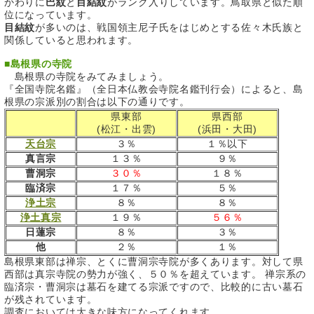
かわりに
巴紋
と
目結紋
がランク入りしています。鳥取県と似た順
位になっています。
目結紋
が多いのは、戦国領主尼子氏をはじめとする佐々木氏族と
関係していると思われます。
■
島根県の寺院
島根県の寺院をみてみましょう。
『全国寺院名鑑』（全日本仏教会寺院名鑑刊行会）によると、島
根県の宗派別の割合は以下の通りです。
県東部
県西部
(松江・出雲)
(浜田・大田)
天台宗
３％
１％以下
真言宗
１３％
９％
曹洞宗
３０％
１８％
臨済宗
１７％
５％
浄土宗
８％
８％
浄土真宗
１９％
５６％
日蓮宗
８％
３％
他
２％
１％
島根県東部は禅宗、とくに曹洞宗寺院が多くあります。対して県
西部は真宗寺院の勢力が強く、５０％を超えています。 禅宗系の
臨済宗・曹洞宗は墓石を建てる宗派ですので、比較的に古い墓石
が残されています。
調査においては大きな味方になってくれます。