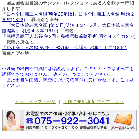
国立国会図書館のデジタルコレクションにある人名録を一部紹
介します。
『日本全国商工人名録[明治25年版]』日本全国商工人名録 明治２
５年(1892)
職種別と商号
『大日本篤農家名鑑 [第１冊]明治４３年５月』大日本篤農家名
鑑編纂所 明治４３年(1910)
村名
『島根県商工人名録 第2回』島根県物産陳列所 明治４３年(1910)
職種と所在地
『松江商工人名録 第2回』松江商工会議所 昭和１１年(1936)
職種と所在地
※姓氏の出自や由緒には諸説あります。このサイトではすべてを
網羅できておりません。 参考の一つにしてください。
また出自や由緒、来歴についての質問は受けかねます。ご了承
ください。
＜＜ トップページ
｜
全国ご先祖調査 マップ ＞＞