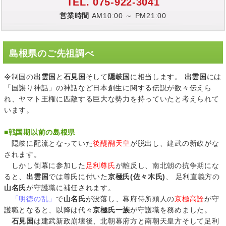
TEL. 075-922-3041
営業時間
AM10:00 ～ PM21:00
島根県のご先祖調べ
令制国の
出雲国
と
石見国
そして
隠岐国
に相当します。
出雲国
には
「国譲り神話」の神話など日本創生に関する伝説が数々伝えら
れ、ヤマト王権に匹敵する巨大な勢力を持っていたと考えられて
います。
■
戦国期以前の島根県
隠岐に配流となっていた
後醍醐天皇
が脱出し、建武の新政がな
されます。
しかし倒幕に参加した
足利尊氏
が離反し、南北朝の抗争期にな
ると、
出雲国
では尊氏に付いた
京極氏(佐々木氏)
、 足利直義方の
山名氏
が守護職に補任されます。
「明徳の乱」
で
山名氏
が没落し、幕府侍所頭人の
京極高詮
が守
護職となると、以降は代々
京極氏一族
が守護職を務めました。
石見国
は建武新政崩壊後、北朝幕府方と南朝天皇方そして足利