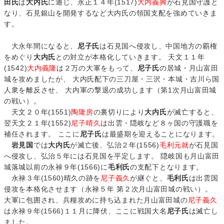
田氏
は
大内氏
に通じ、永正１４年(1517)
大内義興
が石見国守護と
なり、石見銀山を開発するなど大内氏の領国支配を強めていきま
す。
大永年間になると、
尼子氏
は石見国へ侵攻し、中国地方の覇権
をめぐり
大内氏
との対立が本格化していきます。 天文１１年
(1542)
大内義隆
は２万の大軍をもって、
尼子氏
の居城・月山富田
城を攻めましたが、 大内氏配下の三刀屋・三沢・本城・吉川ら国
人衆を離反させ、 大内軍の撃退の成功します（第1次月山富田城
の戦い）。
天文２０年(1551)
陶隆房
の裏切りにより
大内氏
が滅亡すると、
翌天文２１年(1552)
尼子晴久
は出雲・隠岐など８ヶ国の守護職を
補任されます。 ここに
尼子氏
は最盛期を迎えることになります。
岩見国
では
大内氏
が滅亡後、弘治２年(1556)
毛利元就
が石見国
へ侵攻し、弘治５年には石見国を平定します。 隠岐国も月山富田
城落城以前の永禄９年(1566)に
毛利氏
の支配下となります。
永禄３年(1560)晴久の跡を
尼子義久
が継ぐと、
毛利氏
は出雲国
侵攻を本格化させます（永禄５年 第２次月山富田城の戦い）。
大軍に包囲され、兵糧攻めに持ち込まれた月山富田城の
尼子義久
は永禄９年(1566)１１月に降伏、ここに戦国大名
尼子氏
は滅亡し
ました。