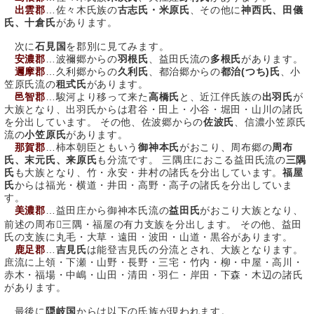
出雲郡
…佐々木氏族の
古志氏・米原氏
、その他に
神西氏、田儀
氏、十倉氏
があります。
次に
石見国
を郡別に見てみます。
安濃郡
…波禰郷からの
羽根氏
、益田氏流の
多根氏
があります。
邇摩郡
…久利郷からの
久利氏
、都治郷からの
都治(つち)氏
、小
笠原氏流の
租式氏
があります。
邑智郡
…駿河より移って来た
高橋氏
と、近江伴氏族の
出羽氏
が
大族となり、出羽氏からは君谷・田上・小谷・堀田・山川の諸氏
を分出しています。 その他、佐波郷からの
佐波氏
、信濃小笠原氏
流の
小笠原氏
があります。
那賀郡
…柿本朝臣ともいう
御神本氏
がおこり、周布郷の
周布
氏、末元氏、来原氏
も分流です。 三隅庄におこる益田氏流の
三隅
氏
も大族となり、竹・永安・井村の諸氏を分出しています。
福屋
氏
からは福光・横道・井田・高野・高子の諸氏を分出していま
す。
美濃郡
…益田庄から御神本氏流の
益田氏
がおこり大族となり、
前述の周布三隅・福屋の有力支族を分出します。 その他、益田
氏の支族に丸毛・大草・遠田・波田・山道・黒谷があります。
鹿足郡
…
吉見氏
は能登吉見氏の分流とされ、大族となります。
庶流に上領・下瀬・山野・長野・三宅・竹内・柳・中屋・高川・
赤木・福場・中嶋・山田・清田・羽仁・岸田・下森・木辺の諸氏
があります。
最後に
隠岐国
からは以下の氏族が現われます。