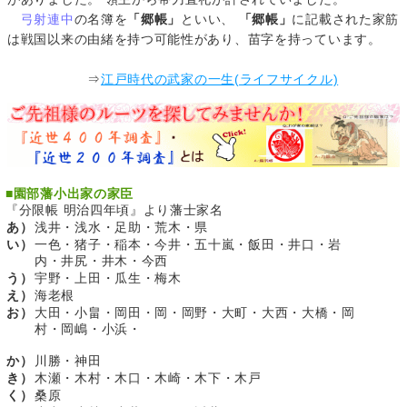
弓射連中
の名簿を
「郷帳」
といい、
「郷帳」
に記載された家筋
は戦国以来の由緒を持つ可能性があり、苗字を持っています。
⇒
江戸時代の武家の一生(ライフサイクル)
■
園部藩小出家の家臣
『分限帳 明治四年頃』より藩士家名
あ）
浅井・浅水・足助・荒木・県
い）
一色・猪子・稲本・今井・五十嵐・飯田・井口・岩
内・井尻・井木・今西
う）
宇野・上田・瓜生・梅木
え）
海老根
お）
大田・小畠・岡田・岡・岡野・大町・大西・大橋・岡
村・岡嶋・小浜・
か）
川勝・神田
き）
木瀬・木村・木口・木崎・木下・木戸
く）
桑原