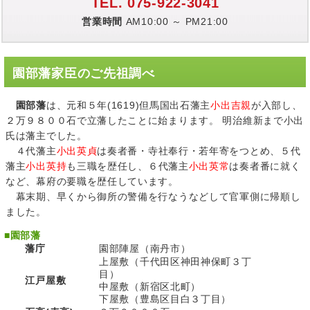
TEL. 075-922-3041
営業時間
AM10:00 ～ PM21:00
園部藩家臣のご先祖調べ
園部藩
は、元和５年(1619)但馬国出石藩主
小出吉親
が入部し、
２万９８００石で立藩したことに始まります。 明治維新まで小出
氏は藩主でした。
４代藩主
小出英貞
は奏者番・寺社奉行・若年寄をつとめ、５代
藩主
小出英持
も三職を歴任し、６代藩主
小出英常
は奏者番に就く
など、幕府の要職を歴任しています。
幕末期、早くから御所の警備を行なうなどして官軍側に帰順し
ました。
■
園部藩
藩庁
園部陣屋（南丹市）
上屋敷（千代田区神田神保町３丁
目）
江戸屋敷
中屋敷（新宿区北町）
下屋敷（豊島区目白３丁目）