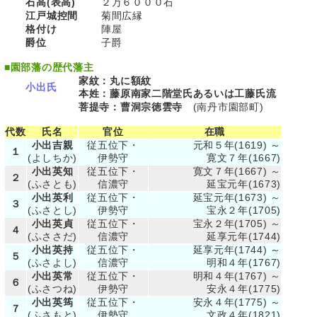
石高(表高)
２万６０００石
江戸城控間
菊間広縁
格付け
陣屋
爵位
子爵
■
園部藩の歴代藩主
家紋：丸に額紋
小出氏
本姓：藤原南家二階堂氏あるいは工藤氏流
菩提寺：曹洞宗徳雲寺
(南丹市園部町)
代数
氏名
官位
在職
小出吉親
従五位下・
元和５年(1619) ～
１
(よしちか)
伊勢守
寛文７年(1667)
小出英知
従五位下・
寛文７年(1667) ～
２
(ふさとも)
信濃守
延宝元年(1673)
小出英利
従五位下・
延宝元年(1673) ～
３
(ふさとし)
伊勢守
宝永２年(1705)
小出英貞
従五位下・
宝永２年(1705) ～
４
(ふささだ)
信濃守
延享元年(1744)
小出英持
従五位下・
延享元年(1744) ～
５
(ふさよし)
信濃守
明和４年(1767)
小出英常
従五位下・
明和４年(1767) ～
６
(ふさつね)
伊勢守
安永４年(1775)
小出英筠
従五位下・
安永４年(1775) ～
７
(ふさもと)
伊勢守
文政４年(1821)