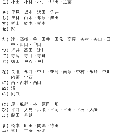
こ）
小出・小林・小井・甲田・近藤
さ）
里見・坂本・沢田・佐井
し）
庄林・白木・篠原・柴田
す）
杉山・鈴木・杉本
せ）
関
た）
滝・高橋・谷・田井・田元・高屋・谷村・谷山・田
中・田口・谷口
つ）
坪井・高田・辻川
て）
寺尾・寺井・寺町
と）
徳田・戸谷・戸川
な）
長瀬・永井・中山・並河・南条・中村・永野・中川・
内藤・中西
に）
西・西村・西田
ぬ）
沼
の）
則武
は）
原・服部・林・原田・畑
ひ）
平井・人見・広瀬・平岡・平田・平石・人羅
ふ）
藤田・舟越
ま）
松本・町田・間嶋・待田
み）
宮川・三増・水沢