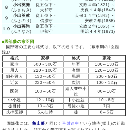
小出英発
従五位下・
文政４年(1821) ～
８
(ふさおき)
大和守
天保１４年(1843)
小出英教
従五位下・
天保１４年(1843) ～
９
(ふさのり)
信濃守
安政２年(1855)
小出英尚
従五位下・
安政２年(1855) ～
１０
(ふさなお)
伊勢守
明治４４年(1871)
■
園部藩の家臣団
園部藩の主要な格式は、以下の通りです。（幕末期の｢臣鑑
録｣）
格式
家禄
格式
家禄
家老
500～300石
年寄
180～130石
用人
220～100石
者頭
120～100石
組外役人
130～50石
馬廻
200～50石
近習
230～50石
次詰
100～12石
給人並中小
医師
100～50石
80～10石
姓
中小姓
12～10石
中小姓並
10～8石
徒目付
10～8石
弓徒小姓
7両
扶持医師
5人扶持
徒
8～5石
園部藩には、
亀山藩
と同じく
弓射連中
という地侍(郷士)の組織
がありました。 領主から帯刀直礼が許されていました。