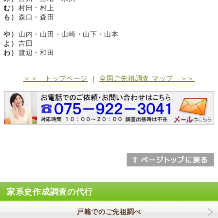
む）
村田・村上
も）
森口・森田
や）
山内・山田・山崎・山下・山本
よ）
吉田
わ）
渡辺・和田
＜＜ トップページ
｜
全国ご先祖調査 マップ ＞＞
家系史作成調査の代行
戸籍でのご先祖調べ