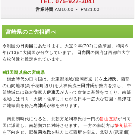
TEL. 075-922-3041
営業時間
AM10:00 ～ PM21:00
宮崎県のご先祖調べ
令制国の
日向国
にあたります。大宝２年(702)に薩摩国、和銅６
年(713)に大隅国が分立しています。
日向国
の国府は西都市大字
右松付近と推定されています。
■
戦国期以前の宮崎県
鎌倉時代の日向国は、北東部地域(延岡市辺り)を
土持氏
、西部
の山間地域(高千穂町辺り)を大神氏流
三田井氏
が勢力を持ち、 中
部地域には鎌倉御家人
伊東氏
が入って次第に基盤をつくり、南部
地域には日向・大隅・薩摩にまたがる日本一広大な荘園・島津荘
に地頭職を得た
島津氏
が根を張ります。
南北朝時代になると、北朝方足利尊氏は一門の
畠山直顕
が日向
国に派遣し、南朝勢力に対峙させます。 一方の南朝方は
懐良親王
を下向させ、肥後
菊地氏
を味方に征西府を樹立、北朝方(武家側)