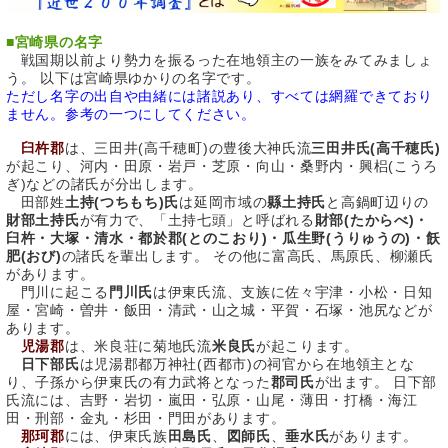
■
宮崎県の名字
戦国期以前より勢力を振るった在地領主の一族をみてみましょ
う。 以下は宮崎県ゆかりの名字です。
ただし名字の出自や由緒には諸説あり、すべては網羅できており
ません。参考の一つにしてください。
臼杵郡
は、三田井(高千穂町)の豊後大神氏流
三田井氏(高千穂氏)
が起こり、河内・田原・岩戸・芝原・向山・桑野内・興梠(こうろ
ぎ)などの諸氏が分出します。
田部姓
土持(つちもち)氏
は延岡市域の
縣土持氏
と高鍋町辺りの
財部土持氏
が有力で、「土持七頭」と呼ばれる
財部(たからべ)・
臼杵・大塚・清水・都於郡(とのこおり)・瓜生野(うりゅうの)・飫
肥(おび)
の諸氏を輩出します。 その他に富高氏、馬原氏、柳瀬氏
があります。
門川に起こる
門川氏
は伊東氏流、支族に佐々宇津・小松・日知
屋・宮崎・曽井・飯田・清武・山之城・平賀・石塚・池尻などが
あります。
児湯郡
は、米良荘に菊地氏流
米良氏
が起こります。
日下部氏
は児湯郡都万神社(西都市)の祠官から在地領主とな
り、子孫から伊東氏の有力武将となった
郡司氏
が出ます。 日下部
氏流には、吉野・岩切・嵐田・弘原・山尾・薄田・打橋・海江
田・刑部・金丸・杉田・門田があります。
那珂郡
には、伊東氏族
田島氏
、
図師氏
、
垂水氏
があります。