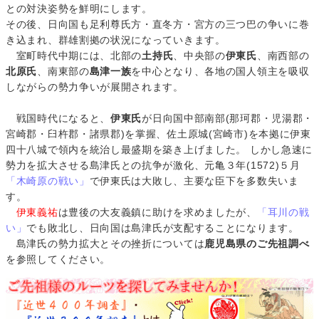
との対決姿勢を鮮明にします。
その後、日向国も足利尊氏方・直冬方・宮方の三つ巴の争いに巻
き込まれ、群雄割拠の状況になっていきます。
室町時代中期には、北部の
土持氏
、中央部の
伊東氏
、南西部の
北原氏
、南東部の
島津一族
を中心となり、各地の国人領主を吸収
しながらの勢力争いが展開されます。
戦国時代になると、
伊東氏
が日向国中部南部(那珂郡・児湯郡・
宮崎郡・臼杵郡・諸県郡)を掌握、佐土原城(宮崎市)を本拠に伊東
四十八城で領内を統治し最盛期を築き上げました。 しかし急速に
勢力を拡大させる島津氏との抗争が激化、元亀３年(1572)５月
「木崎原の戦い」
で伊東氏は大敗し、主要な臣下を多数失いま
す。
伊東義祐
は豊後の大友義鎮に助けを求めましたが、
「耳川の戦
い」
でも敗北し、日向国は島津氏が支配することになります。
島津氏の勢力拡大とその挫折については
鹿児島県のご先祖調べ
を参照してください。