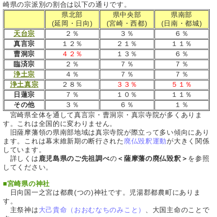
崎県の宗派別の割合は以下の通りです。
県北部
県中央部
県南部
(延岡・日向)
(宮崎・西都)
(日南・都城)
天台宗
２％
３％
６％
真言宗
１２％
２１％
１１％
曹洞宗
４２％
１３％
６％
臨済宗
２％
７％
７％
浄土宗
４％
７％
７％
浄土真宗
２８％
３３％
５１％
日蓮宗
７％
１０％
１１％
その他
３％
６％
１％
宮崎県全体を通して真言宗・曹洞宗・真宗寺院が多くありま
す。これは全国的に変わりません。
旧薩摩藩領の県南部地域は真宗寺院が際立って多い傾向にあり
ます。これは幕末維新期の断行された
廃仏毀釈運動
が大きく関係
しています。
詳しくは
鹿児島県のご先祖調べ
の
＜薩摩藩の廃仏毀釈＞
を参照
してください。
■
宮崎県の神社
日向国一之宮は都農(つの)神社です。児湯郡都農町にありま
す。
主祭神は
大己貴命（おおむなちのみこと）
、大国主命のことで