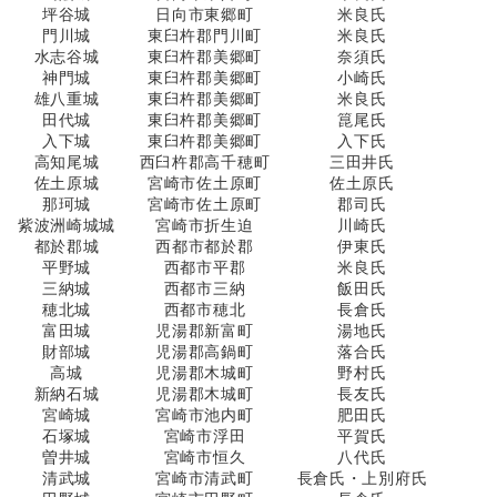
坪谷城
日向市東郷町
米良氏
門川城
東臼杵郡門川町
米良氏
水志谷城
東臼杵郡美郷町
奈須氏
神門城
東臼杵郡美郷町
小崎氏
雄八重城
東臼杵郡美郷町
米良氏
田代城
東臼杵郡美郷町
箟尾氏
入下城
東臼杵郡美郷町
入下氏
高知尾城
西臼杵郡高千穂町
三田井氏
佐土原城
宮崎市佐土原町
佐土原氏
那珂城
宮崎市佐土原町
郡司氏
紫波洲崎城城
宮崎市折生迫
川崎氏
都於郡城
西都市都於郡
伊東氏
平野城
西都市平郡
米良氏
三納城
西都市三納
飯田氏
穂北城
西都市穂北
長倉氏
富田城
児湯郡新富町
湯地氏
財部城
児湯郡高鍋町
落合氏
高城
児湯郡木城町
野村氏
新納石城
児湯郡木城町
長友氏
宮崎城
宮崎市池内町
肥田氏
石塚城
宮崎市浮田
平賀氏
曽井城
宮崎市恒久
八代氏
清武城
宮崎市清武町
長倉氏・上別府氏