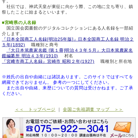
す。
社伝では、神武天皇が東征に向かう際、この地に立ち寄り、鎮
祭したことに始まるといいます。
■
宮崎県の人名録
国立国会図書館のデジタルコレクションにある人名録を一部紹
介します。
『日本全国商工人名録[明治25年版]』日本全国商工人名録 明治２
５年(1892)
職種別と商号
『大日本篤農家名鑑 [第１冊]明治４３年５月』大日本篤農家名
鑑編纂所 明治４３年(1910)
村名
『宮﨑市商工人名録』宮崎市 昭和２年(1927)
職種別と所在地
※姓氏の出自や由緒には諸説あります。このサイトではすべてを
網羅できておりません。 参考の一つにしてください。
また出自や由緒、来歴についての質問は受けかねます。ご了承
ください。
＜＜ トップページ
｜
全国ご先祖調査 マップ ＞＞