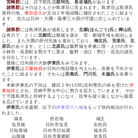
宮崎郡
には、日下部氏流
那珂氏
、
長谷場氏
があります。
諸県郡
はそのほとんどが島津荘に含まれます。島津荘は島津氏
発祥の地、
惟宗忠久
が文治２年地頭職に補任されたことに始まり
ます。 忠久は日向・大隅・薩摩三カ国の守護に任じられていま
す。
諸県郡
には島津氏族が成長します。
北郷(ほんごう)氏
と
樺山氏
は有力で、とくに
北郷氏
は都城を築き、現・都城市域を統治しま
した。 また大隅の肝付氏族も進出しており、
梅北氏
、
安楽氏
、
北
原氏
があります。とくに
北原氏
は飯野城を本拠に現・えびの市や
小林市・高原町を勢力下に置き、飯野・須江・野口・花北の諸氏
を分出しています。
最後に日向国の大族
伊東氏
をみてみます。
伊東氏
は
工藤祐経
が日向の地頭職を与えられ、庶家を下向させ
たことに始まります。それらは
田島氏
、
門川氏
、
木脇氏
を名乗り
ます。
本家伊東氏の下向は、建武２年(1335)足利尊氏の命を受けた
伊
東祐持
とされ、宮崎平野を中心に勢力を拡大していきます。 やが
て守護島津氏と対峙するようになり、抗争を繰り返しながら版図
を広げていきます。
伊東氏
の全盛期、以下の
伊東四十八城
をもって領内統治が行わ
れました。
城名
所在地
城主
塩見城
日向市塩見
右松氏
日知屋城
日向市日知屋
福永氏
山陰城
日向市東郷町
米良氏