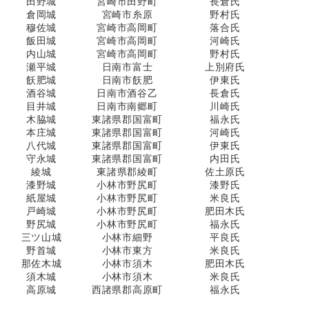
田野城
宮崎市田野町
長倉氏
倉岡城
宮崎市糸原
野村氏
穆佐城
宮崎市高岡町
落合氏
飯田城
宮崎市高岡町
河崎氏
内山城
宮崎市高岡町
野村氏
瀬平城
日南市富士
上別府氏
飫肥城
日南市飫肥
伊東氏
酒谷城
日南市酒谷乙
長倉氏
目井城
日南市南郷町
川崎氏
木脇城
東諸県郡国富町
福永氏
本庄城
東諸県郡国富町
河崎氏
八代城
東諸県郡国富町
伊東氏
守永城
東諸県郡国富町
内田氏
綾城
東諸県郡綾町
佐土原氏
漆野城
小林市野尻町
漆野氏
紙屋城
小林市野尻町
米良氏
戸崎城
小林市野尻町
肥田木氏
野尻城
小林市野尻町
福永氏
三ツ山城
小林市細野
平良氏
野首城
小林市東方
米良氏
那佐木城
小林市須木
肥田木氏
須木城
小林市須木
米良氏
高原城
西諸県郡高原町
福永氏