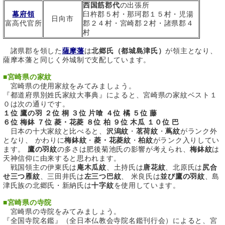
西国筋郡代
の出張所
幕府領
臼杵郡５村・那珂郡１５村・児湯
日向市
富高代官所
郡２４村・宮崎郡２村・諸県郡４
村
諸県郡を領した
薩摩藩
は
北郷氏（都城島津氏）
が領主となり、
薩摩本藩と同じく外城制で支配しています。
■
宮崎県の家紋
宮崎県の使用家紋をみてみましょう。
『都道府県別姓氏家紋大事典』によると、宮崎県の家紋ベスト１
０は次の通りです。
１位 鷹の羽 ２位 桐 ３位 片喰 ４位 橘 ５位 藤
６位 梅鉢 ７位 菱・花菱 ８位 柏 ９位 木瓜 １０位 巴
日本の十大家紋と比べると、
沢潟紋
・
茗荷紋
・
蔦紋
がランク外
となり、 かわりに
梅鉢紋
・
菱・花菱紋
・
柏紋
がランク入りしてい
ます。
鷹の羽紋
の多さは肥後菊池氏の影響が考えられ、
梅鉢紋
は
天神信仰に由来すると思われます。
戦国領主の伊東氏は
庵木瓜紋
、土持氏は
唐花紋
、北原氏は
尻合
せ三つ雁紋
、三田井氏は
左三つ巴紋
、 米良氏は
並び鷹の羽紋
、島
津氏族の北郷氏・新納氏は
十字紋
を使用しています。
■
宮崎県の寺院
宮崎県の寺院をみてみましょう。
『全国寺院名鑑』（全日本仏教会寺院名鑑刊行会）によると、宮