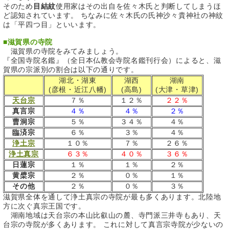
そのため
目結紋
使用家はその出自を佐々木氏と判断してしまうほ
ど認知されています。 ちなみに佐々木氏の氏神沙々貴神社の神紋
は「平四つ目」といいます。
■
滋賀県の寺院
滋賀県の寺院をみてみましょう。
『全国寺院名鑑』（全日本仏教会寺院名鑑刊行会）によると、滋
賀県の宗派別の割合は以下の通りです。
湖北・湖東
湖西
湖南
(彦根・近江八幡)
(高島)
(大津・草津)
天台宗
７％
１２％
２２％
真言宗
４％
４％
２％
曹洞宗
５％
３４％
４％
臨済宗
６％
３％
４％
浄土宗
１０％
７％
２６％
浄土真宗
６３％
４０％
３６％
日蓮宗
１％
１％
２％
黄檗宗
２％
０％
１％
その他
２％
０％
３％
滋賀県全体を通して浄土真宗の寺院が最も多くあります。北陸地
方に次ぐ真宗王国です。
湖南地域は天台宗の本山比叡山の麓、寺門派三井寺もあり、天
台宗の寺院が多くあります。 これに対して真言宗寺院が少ないの