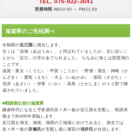
TEL. 075-922-3041
営業時間
AM10:00 ～ PM21:00
滋賀県のご先祖調べ
令制国の
近江国
に相当します。
古くは「淡海（あはうみ）」と呼ばれていましたが、京に近いこ
とから「近江」の字があてられました。 ちなみに海とは琵琶湖の
ことです。
滋賀・栗太（くりた）・甲賀（こうが）・野洲・蒲生・神崎（か
んざき）・愛智（えち）・犬上（いぬかみ）・坂田（さかた）・
浅井（あさい）・伊香（いか）・高島（たかしま）の１２郡で構
成されていました。
■
戦国期以前の滋賀県
鎌倉時代になると宇多源氏佐々木一族が近江国を支配し、戦国末
期まで約400年君臨します。
近江国を湖北、湖南、湖西の三地域に分けてみると、湖北では
佐々木一族の
京極氏
が支配し後に家臣の
浅井氏
が台頭します。