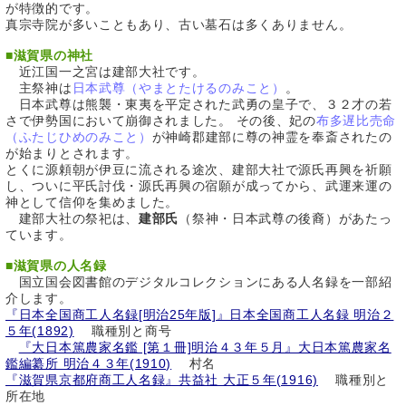
が特徴的です。
真宗寺院が多いこともあり、古い墓石は多くありません。
■
滋賀県の神社
近江国一之宮は建部大社です。
主祭神は
日本武尊（やまとたけるのみこと）
。
日本武尊は熊襲・東夷を平定された武勇の皇子で、３２才の若
さで伊勢国において崩御されました。 その後、妃の
布多遅比売命
（ふたじひめのみこと）
が神崎郡建部に尊の神霊を奉斎されたの
が始まりとされます。
とくに源頼朝が伊豆に流される途次、建部大社で源氏再興を祈願
し、ついに平氏討伐・源氏再興の宿願が成ってから、武運来運の
神として信仰を集めました。
建部大社の祭祀は、
建部氏
（祭神・日本武尊の後裔）があたっ
ています。
■
滋賀県の人名録
国立国会図書館のデジタルコレクションにある人名録を一部紹
介します。
『日本全国商工人名録[明治25年版]』日本全国商工人名録 明治２
５年(1892)
職種別と商号
『大日本篤農家名鑑 [第１冊]明治４３年５月』大日本篤農家名
鑑編纂所 明治４３年(1910)
村名
『滋賀県京都府商工人名録』共益社 大正５年(1916)
職種別と
所在地