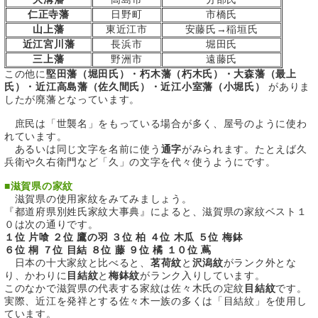
仁正寺藩
日野町
市橋氏
山上藩
東近江市
安藤氏→稲垣氏
近江宮川藩
長浜市
堀田氏
三上藩
野洲市
遠藤氏
この他に
堅田藩（堀田氏）・朽木藩（朽木氏）・大森藩（最上
氏）・近江高島藩（佐久間氏）・近江小室藩（小堀氏）
がありま
したが廃藩となっています。
庶民は「世襲名」をもっている場合が多く、屋号のように使わ
れています。
あるいは同じ文字を名前に使う
通字
がみられます。たとえば久
兵衛や久右衛門など「久」の文字を代々使うようにです。
■
滋賀県の家紋
滋賀県の使用家紋をみてみましょう。
『都道府県別姓氏家紋大事典』によると、滋賀県の家紋ベスト１
０は次の通りです。
１位 片喰 ２位 鷹の羽 ３位 柏 ４位 木瓜 ５位 梅鉢
６位 桐 ７位 目結 ８位 藤 ９位 橘 １０位 蔦
日本の十大家紋と比べると、
茗荷紋
と
沢潟紋
がランク外とな
り、かわりに
目結紋
と
梅鉢紋
がランク入りしています。
このなかで滋賀県の代表する家紋は佐々木氏の定紋
目結紋
です。
実際、近江を発祥とする佐々木一族の多くは「目結紋」を使用し
ています。