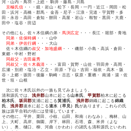
河・山内・鳥羽・上総・ 駒井・藤島・川島
京極氏信
・・・鏡・岩山・松下・長岡・一円・近江・岡田・松
田・浜河・高橋・郡馬・ 金吾・尼子・江浪・完道・宇賀野・多
田・永谷・高田・倉知・餅田・高屋・岩山・ 鞍智・黒田・大鹿・
田中・塩谷・田辺
その他にも、佐々木信綱の弟・
馬渕広定
・・・長江・堀部・青地
同弟・佐保時綱
・・・山中
同弟・伊佐行綱
・・・大山
佐々木信綱の
叔父・加地盛綱
・・・磯部・小島・高浜・倉田・
東郷・中村・野村
同叔父・吉田厳秀
同叔父・佐々木義清
・・・富田・賀野・山佐・羽田井・高岡・
広瀬・別府・塩冶・乙立・ 田原・下山・吉田・福依・高木・阪
谷・上郷・坂田・後藤・駒崎・古志・荻原・重栖・ 南浦・湯・佐
世・垣・山根
次に佐々木氏以外の一族も見てみましょう。
清和源氏では、
浅井郡
山本に起こる
山本氏
、
甲賀郡
柏木に起こる
柏木氏
、
坂田郡
箕浦に起こる
箕浦氏
、
浅井郡
錦織に起こる
錦織
氏
、
浅井郡
速水に起こる
速水（早見）氏
があります。これらの氏
族は源平合戦の頃には登場しています。
その他に、平井、栗田、小椋、山田、和南（わなみ）、梅林、山
上、大町、高岸、御園、岸下、林田、石塔、森、米井（よな
い）、奥、樋口、柳、河曲（かわわ）の諸氏も清和源氏といわれ