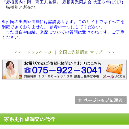
『彦根案内 : 附・商工人名録』 彦根実業同志会 大正６年(1917)
職種別と所在地
※姓氏の出自や由緒には諸説あります。このサイトではすべてを
網羅できておりません。 参考の一つにしてください。
また出自や由緒、来歴についての質問は受けかねます。ご了承
ください。
＜＜ トップページ
｜
全国ご先祖調査 マップ ＞＞
家系史作成調査の代行