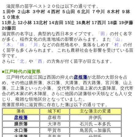
滋賀県の苗字ベスト２０位は以下の通りです。
１田中 ２山本 ３中村 ４西村 ５山田 ６北川 ７中川 ８木村 ９林
１０清水
11井上 12小林 13北村 14吉田 15辻 16奥村 17西川 18森 19伊藤
20藤田
滋賀県の名字は、典型的な西日本タイプです。
「田」
の付く名字
が多く、稲作文化の先進地域の影響がみらます。 また
「山」
「木」「林」「川」
などの自然地名や、集落をしめす
「村」
の付
く苗字も多くみられます。 これも農耕社会を影響を受けている苗
字です。
さらに
「北」
や
「西」
の方角が付く苗字が目立ちます。
■
江戸時代の滋賀県
江戸時代の近江国は西国の抑えの
彦根藩
が北部の大部分を占
め、その他は膳所藩、水口藩、大溝藩、西大路藩、宮川藩、山上
藩、三上藩といった小藩、 交代寄合の最上家の大森陣屋、交代寄
合の朽木家の朽木陣屋、さらに他国の諸藩領や天領なども入り交
じり、複雑な領地区分となっていました。
廃藩置県時に滋賀県に存在した藩は以下の通りです。
藩名
城下町
主な藩主の変遷
彦根藩
彦根市
井伊氏
膳所藩
大津市
石川氏→本多氏
水口藩
甲賀市
鳥居氏→加藤氏
大溝藩
高島市
分部氏