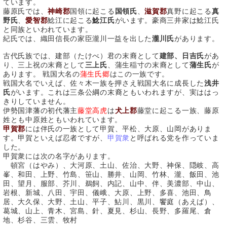
ています。
藤原氏では、
神崎郡
国領に起こる
国領氏
、
滋賀郡
真野に起こる
真
野氏
、
愛智郡
鯰江に起こる
鯰江氏
がいます。豪商三井家は鯰江氏
と同族といわれています。
紀氏では、織田信長の家臣瀧川一益を出した
瀧川氏
があります。
古代氏族では、建部（たけべ）君の末裔として
建部、日吉氏
があ
り、三上祝の末裔として
三上氏
、蒲生稲寸の末裔として
蒲生氏
が
あります。 戦国大名の
蒲生氏郷
はこの一族です。
戦国大名でいえば、佐々木一族を押さえ戦国大名に成長した
浅井
氏
がいます。これは三条公綱の末裔ともいわれますが、実ははっ
きりしていません。
伊勢国津藩の初代藩主
藤堂高虎
は
犬上郡
藤堂に起こる一族、藤原
姓とも中原姓ともいわれています。
甲賀郡
には伴氏の一族として甲賀、平松、大原、山岡がありま
す。甲賀といえば忍者ですが、
甲賀衆
と呼ばれる党を作っていま
した。
甲賀衆には次の名字があります。
頓宮（はやみ）、大河原、土山、佐治、大野、神保、隠岐、高
峯、和田、上野、竹島、笹山、勝井、山岡、竹林、瀧、飯田、池
田、望月、服部、芥川、鵜飼、内記、山中、伴、美濃部、中山、
岩根、新城、八田、宇田、儀峨、大原、上野、多喜、池田、鳥
居、大久保、大野、土山、平子、鮎川、黒川、饗庭（あえば）、
葛城、山上、青木、宮島、針、夏見、杉山、長野、多羅尾、倉
地、杉谷、三雲、牧村