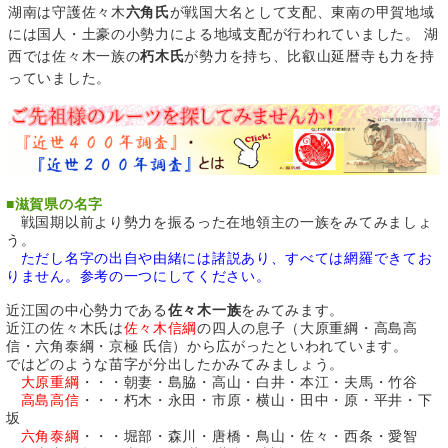
湖南は守護佐々木
六角氏
が戦国大名として支配、東南の甲賀地域
には国人・土豪の小勢力による地域支配が行われていました。 湖
西では佐々木一族の
朽木氏
が勢力を持ち、比叡山延暦寺も力を持
っていました。
■
滋賀県の名字
戦国期以前より勢力を振るった在地領主の一族をみてみましょ
う。
ただし名字の出自や由緒には諸説あり、すべては網羅できてお
りません。参考の一つにしてください。
近江国の中心勢力である
佐々木一族
をみてみます。
近江の佐々木氏は
佐々木信綱
の四人の息子（大原重綱・高島高
信・六角泰綱・京極 氏信）から広がったといわれています。
ではどのような苗字が分出したかみてみましょう。
大原重綱
・・・朝妻・島脇・高山・白井・本江・夫馬・竹谷
高島高信
・・・朽木・永田・市原・横山・田中・原・平井・下
坂
六角泰綱
・・・堀部・森川・唐橋・鳥山・佐々・西条・愛智