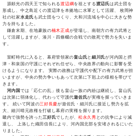
源頼光の四天王で知られる
渡辺綱
を祖とする
渡辺氏
は武士団を
形成し、中之島近くの渡辺津を本拠地に水軍として活躍、 枚岡神
社の社家
水走氏
も武士団をつくり、大和川流域を中心に大きな勢
力を持ちました。
鎌倉末期、在地豪族の
楠木正成
が登場し、南朝方の有力武将と
して活躍しますが、湊川・四條畷の合戦での敗死で勢力を失いま
す。
室町時代に入ると、幕府管領家の
畠山氏
と
細川氏
が河内国と摂
津・和泉国の守護にそれぞれ任ぜら、中央政界の動向に影響を受
けるようになります。 実際の政務は守護代や配下の有力武将が担
いますが、中央の勢力争いもあって次第に下剋上の様相を帯びて
きます。
河内国
では「応仁の乱」後も畠山一族の内紛は継続し、畠山氏
は次第に弱体化し、代わって守護代
遊佐氏
が実権を握っていきま
す。 続いて阿波の
三好長慶
が遊佐氏・細川氏に接近し勢力を拡
大、細川晴元政権を打破し幕府の実権を握ります。
畿内で強勢を誇った
三好氏
でしたが、
松永久秀
との抗争により減
退し、 上洛した織田信長により、河内国北部を安堵されるにいた
りました。