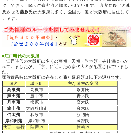
クしており、隣りの京都府と順位が似ています。 京都に多いと連
想させる
藤原氏
は大阪府に多く、全国の一割が大阪府に居住して
います。
■
江戸時代の大阪府
江戸時代の大阪府は多くの藩領・天領・旗本領・寺社領にわか
れていましたが、「京」に近いため譜代大名が配置されていまし
た。
廃藩置県時に大阪府に存在した藩と幕府領は以下の通りです。
藩名
城下町
主な藩主の変遷
高槻藩
高槻市
永井氏
麻田藩
豊中市
青木氏
丹南藩
松原市
高木氏
狭山藩
大阪狭山市
高木氏
伯太藩
和泉市
渡辺氏
岸和田藩
岸和田市
岡部氏
代官・奉行
陣屋地
管轄地