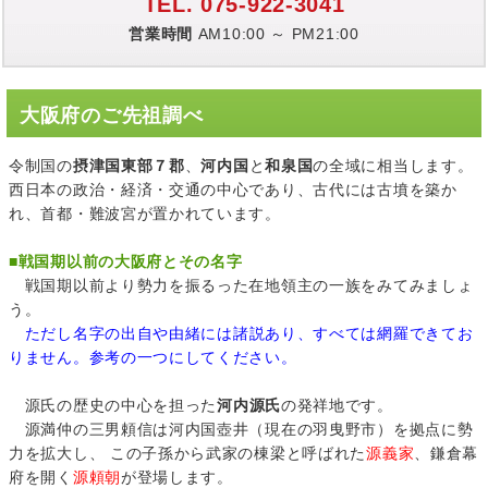
TEL. 075-922-3041
営業時間
AM10:00 ～ PM21:00
大阪府のご先祖調べ
令制国の
摂津国東部７郡
、
河内国
と
和泉国
の全域に相当します。
西日本の政治・経済・交通の中心であり、古代には古墳を築か
れ、首都・難波宮が置かれています。
■
戦国期以前の大阪府とその名字
戦国期以前より勢力を振るった在地領主の一族をみてみましょ
う。
ただし名字の出自や由緒には諸説あり、すべては網羅できてお
りません。参考の一つにしてください。
源氏の歴史の中心を担った
河内源氏
の発祥地です。
源満仲の三男頼信は河内国壺井（現在の羽曳野市）を拠点に勢
力を拡大し、 この子孫から武家の棟梁と呼ばれた
源義家
、鎌倉幕
府を開く
源頼朝
が登場します。