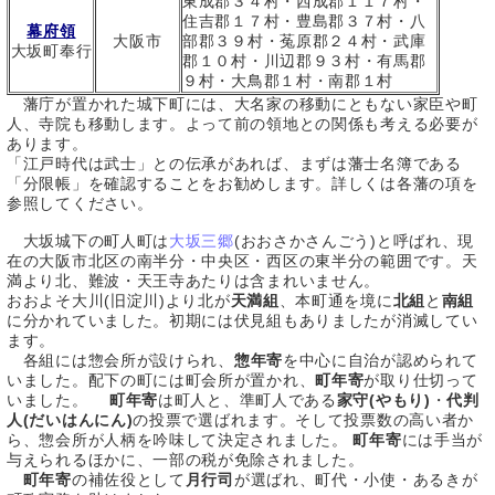
東成郡３４村・西成郡１１７村・
住吉郡１７村・豊島郡３７村・八
幕府領
大阪市
部郡３９村・菟原郡２４村・武庫
大坂町奉行
郡１０村・川辺郡９３村・有馬郡
９村・大鳥郡１村・南郡１村
藩庁が置かれた城下町には、大名家の移動にともない家臣や町
人、寺院も移動します。よって前の領地との関係も考える必要が
あります。
「江戸時代は武士」との伝承があれば、まずは藩士名簿である
「分限帳」を確認することをお勧めします。詳しくは各藩の項を
参照してください。
大坂城下の町人町は
大坂三郷
(おおさかさんごう)と呼ばれ、現
在の大阪市北区の南半分・中央区・西区の東半分の範囲です。天
満より北、難波・天王寺あたりは含まれいません。
おおよそ大川(旧淀川)より北が
天満組
、本町通を境に
北組
と
南組
に分かれていました。初期には伏見組もありましたが消滅してい
ます。
各組には惣会所が設けられ、
惣年寄
を中心に自治が認められて
いました。配下の町には町会所が置かれ、
町年寄
が取り仕切って
いました。
町年寄
は町人と、準町人である
家守(やもり)
・
代判
人(だいはんにん)
の投票で選ばれます。そして投票数の高い者か
ら、惣会所が人柄を吟味して決定されました。
町年寄
には手当が
与えられるほかに、一部の税が免除されました。
町年寄
の補佐役として
月行司
が選ばれ、町代・小使・あるきが