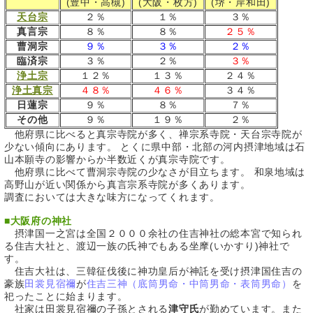
(豊中・高槻)
(大阪・枚方)
(堺・岸和田)
天台宗
２％
１％
３％
真言宗
８％
８％
２５％
曹洞宗
９％
３％
２％
臨済宗
３％
２％
３％
浄土宗
１２％
１３％
２４％
浄土真宗
４８％
４６％
３４％
日蓮宗
９％
８％
７％
その他
９％
１９％
２％
他府県に比べると真宗寺院が多く、禅宗系寺院・天台宗寺院が
少ない傾向にあります。 とくに県中部・北部の河内摂津地域は石
山本願寺の影響からか半数近くが真宗寺院です。
他府県に比べて曹洞宗寺院の少なさが目立ちます。 和泉地域は
高野山が近い関係から真言宗系寺院が多くあります。
調査においては大きな味方になってくれます。
■
大阪府の神社
摂津国一之宮は全国２０００余社の住吉神社の総本宮で知られ
る住吉大社と、渡辺一族の氏神でもある坐摩(いかすり)神社で
す。
住吉大社は、三韓征伐後に神功皇后が神託を受け摂津国住吉の
豪族
田裳見宿禰
が
住吉三神（底筒男命・中筒男命・表筒男命）
を
祀ったことに始まります。
社家は田裳見宿禰の子孫とされる
津守氏
が勤めています。また