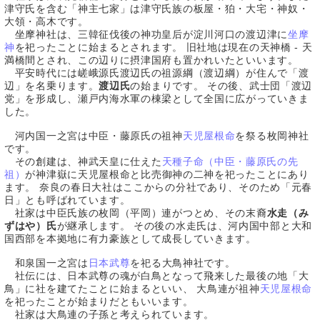
津守氏を含む「神主七家」は津守氏族の板屋・狛・大宅・神奴・
大領・高木です。
坐摩神社は、三韓征伐後の神功皇后が淀川河口の渡辺津に
坐摩
神
を祀ったことに始まるとされます。 旧社地は現在の天神橋 - 天
満橋間とされ、この辺りに摂津国府も置かれいたといいます。
平安時代には嵯峨源氏渡辺氏の祖源綱（渡辺綱）が住んで「渡
辺」を名乗ります。
渡辺氏
の始まりです。 その後、武士団「渡辺
党」を形成し、瀬戸内海水軍の棟梁として全国に広がっていきま
した。
河内国一之宮は中臣・藤原氏の祖神
天児屋根命
を祭る枚岡神社
です。
その創建は、神武天皇に仕えた
天種子命（中臣・藤原氏の先
祖）
が神津嶽に天児屋根命と比売御神の二神を祀ったことにあり
ます。 奈良の春日大社はここからの分社であり、そのため「元春
日」とも呼ばれています。
社家は中臣氏族の枚岡（平岡）連がつとめ、その末裔
水走（み
ずはや）氏
が継承します。 その後の水走氏は、河内国中部と大和
国西部を本拠地に有力豪族として成長していきます。
和泉国一之宮は
日本武尊
を祀る大鳥神社です。
社伝には、日本武尊の魂が白鳥となって飛来した最後の地「大
鳥」に社を建てたことに始まるといい、 大鳥連が祖神
天児屋根命
を祀ったことが始まりだともいいます。
社家は大鳥連の子孫と考えられています。