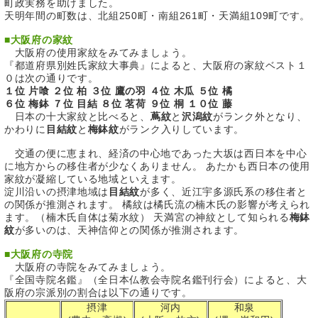
町政実務を助けました。
天明年間の町数は、北組250町・南組261町・天満組109町です。
■
大阪府の家紋
大阪府の使用家紋をみてみましょう。
『都道府県別姓氏家紋大事典』によると、大阪府の家紋ベスト１
０は次の通りです。
１位 片喰 ２位 柏 ３位 鷹の羽 ４位 木瓜 ５位 橘
６位 梅鉢 ７位 目結 ８位 茗荷 ９位 桐 １０位 藤
日本の十大家紋と比べると、
蔦紋
と
沢潟紋
がランク外となり、
かわりに
目結紋
と
梅鉢紋
がランク入りしています。
交通の便に恵まれ、経済の中心地であった大坂は西日本を中心
に地方からの移住者が少なくありません。 あたかも西日本の使用
家紋が凝縮している地域といえます。
淀川沿いの摂津地域は
目結紋
が多く、近江宇多源氏系の移住者と
の関係が推測されます。 橘紋は橘氏流の楠木氏の影響が考えられ
ます。（楠木氏自体は菊水紋） 天満宮の神紋として知られる
梅鉢
紋
が多いのは、天神信仰との関係が推測されます。
■
大阪府の寺院
大阪府の寺院をみてみましょう。
『全国寺院名鑑』（全日本仏教会寺院名鑑刊行会）によると、大
阪府の宗派別の割合は以下の通りです。
摂津
河内
和泉