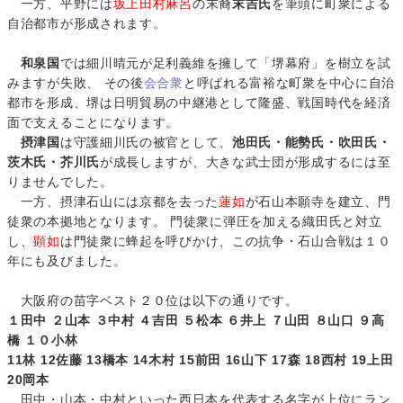
一方、平野には
坂上田村麻呂
の末裔
末吉氏
を筆頭に町衆による
自治都市が形成されます。
和泉国
では細川晴元が足利義維を擁して「堺幕府」を樹立を試
みますが失敗、 その後
会合衆
と呼ばれる富裕な町衆を中心に自治
都市を形成、堺は日明貿易の中継港として隆盛、戦国時代を経済
面で支えることになります。
摂津国
は守護細川氏の被官として、
池田氏・能勢氏・吹田氏・
茨木氏・芥川氏
が成長しますが、大きな武士団が形成するには至
りませんでした。
一方、摂津石山には京都を去った
蓮如
が石山本願寺を建立、門
徒衆の本拠地となります。 門徒衆に弾圧を加える織田氏と対立
し、
顕如
は門徒衆に蜂起を呼びかけ、この抗争・石山合戦は１０
年にも及びました。
大阪府の苗字ベスト２０位は以下の通りです。
１田中 ２山本 ３中村 ４吉田 ５松本 ６井上 ７山田 ８山口 ９高
橋 １０小林
11林 12佐藤 13橋本 14木村 15前田 16山下 17森 18西村 19上田
20岡本
田中・山本・中村といった西日本を代表する名字が上位にラン