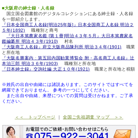
■
大阪府の紳士録・人名録
国立国会図書館のデジタルコレクションにある紳士録・人名録
を一部紹介します。
『日本全国商工人名録[明治25年版]』日本全国商工人名録 明治２
５年(1892)
職種別と商号
『大日本篤農家名鑑 [第１冊]明治４３年５月』大日本篤農家名
鑑編纂所 明治４３年(1910)
村名
『大阪商工人名録』府立大阪商品陳列所 明治３４年(1901)
職業
と所在地
『大阪名勝案内 : 第五回内国勧業博覧会 附・高名商工人名録』辻
本治三郎 明治３６年(1903)
職種別と所在地
『日本紳士録』交詢社編 大正１０年(1921)
職業と所在地と税額
※姓氏の出自や由緒には諸説あります。このサイトではすべてを
網羅できておりません。 参考の一つにしてください。
また出自や由緒、来歴についての質問は受けかねます。ご了承
ください。
＜＜ トップページ
｜
全国ご先祖調査 マップ ＞＞