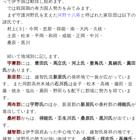
って伊予国は動揺し始めます。
では戦国期の有力国人勢力をみてみます。
まず守護河野氏を支えた
河野十八将
と呼ばれた家臣団は以下の
諸氏です。
村上(３)・今岡・忽那・得能・南・大内・久枝・
土居・松末・平岡・和田・戒能・正岡・中川・
桑原・黒川
続いて地域別に記します。
宇摩郡
には、
豊田氏・馬立氏・河上氏・妻鳥氏・真鍋氏・薦田
氏
があります。
新居郡
には、越智氏流
新居氏
の発祥地で一族が広がっていま
す。 また同郡高外木城の
石川氏
は金子・松木・高橋・藤田・近
藤・徳永・塩出・薦田・野田らを配下に郡域に勢力を得ていま
す。
周布郡
には
宇野氏
のほか、新居郡の
新居氏
や桑村郡の
得能氏
が
進出しています。
桑村郡
からは、
得能氏・壬生川氏・桑原氏・黒川氏
が出ていま
す。
越智郡
は伊予国府あった中心地であり、越智氏発祥の地です。
越智・河野氏の勢力が強い地域です。
今岡氏・拝志氏・高橋氏・