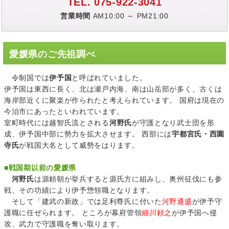
TEL. 075-922-3041
営業時間
AM10:00 ～ PM21:00
愛媛県のご先祖調べ
令制国では
伊予国
と呼ばれていました。
伊予国は東西に長く、北は瀬戸内海、南は山岳部が多く、古くは
海岸部近くに聚楽が作られたと考えられています。 国府は現在の
今治市にあったといわれています。
室町時代には越智氏流とされる
河野氏
が守護となり武士団を形
成、伊予国中部に勢力を拡大させます。 西部には
宇都宮氏・西園
寺氏
が戦国大名として威勢をはります。
■
戦国期以前の愛媛県
河野氏
は源頼朝が挙兵すると源氏方に組みし、奥州征伐にも参
戦、その功績により伊予惣領職となります。
そして「建武の新政」では足利尊氏に付いた
河野通盛
が伊予守
護職に任ぜられます。 ところが幕府管領
細川頼之
が伊予国へ侵
攻、武力で守護職を奪い取ります。