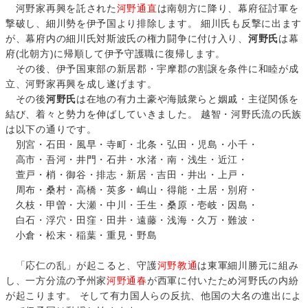
河野家再興を託された
河野通直
は南朝方に降り、幕府征討軍を
撃破し、細川勢を伊予国より排除します。 細川氏も反撃に出ます
が、幕府内の細川氏対斯波氏の権力闘争に付け入り、
河野氏
は幕
府(北朝方)に帰順して伊予守護職に復帰します。
その後、伊予国東部の新居郡・宇摩郡の割譲を条件に和睦が成
立、河野家再興を成し遂げます。
その後
河野氏
は在地の有力土豪や海賊衆らと姻戚・主従関係を
結び、着々と勢力を伸ばしていきました。 越智・河野氏流の氏族
は以下の通りです。
別宮・石田・風早・寺町・北条・弘田・児島・小千・
高市・吾河・井門・石井・水渚・南・浅生・近江・
萱戸・梢・御谷・排志・新居・吉田・井出・上戸・
周布・桑村・高橋・英多・嶋山・得能・土居・別府・
久枝・甲曽・大瀬・中川・壬生・桑原・壱岐・因島・
白石・浮穴・田窪・田井・遠藤・浅海・久万・難波・
小倉・松末・稲葉・重見・野島
「応仁の乱」が起こると、守護
河野教通
は東軍細川勝元に組み
し、一方分流の予州家
河野通春
が西軍に付いたため河野氏の内紛
が起こります。 そして有力国人らの反抗、他国の大名の進出によ