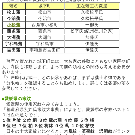
藩名
城下町
主な藩主の変遷
松山藩
松山市
久松松平氏
今治藩
今治市
久松松平氏
小松藩
西条市小松町
一柳氏
西条藩
西条市
松平氏(紀州徳川分家)
大洲藩
大洲市
加藤氏
宇和島藩
宇和島市
伊達氏
吉田藩
宇和島市吉田町
伊達氏
藩庁が置かれた城下町には、大名家の移動にともない家臣や町
人、寺院も移動します。よって前の領地との関係も考える必要が
あります。
「江戸時代は武士」との伝承があれば、まずは藩士名簿である
「分限帳」を確認することをお勧めします。詳しくは各藩の項を
参照してください。
■
愛媛県の家紋
愛媛県の使用家紋をみてみましょう。
『都道府県別姓氏家紋大事典』によると、愛媛県の家紋ベスト１
０は次の通りです。
１位 片喰 ２位 桐 ３位 鷹の羽 ４位 藤 ５位 橘
６位 巴 ７位 柏 ８位 梅鉢 ９位 蔦 １０位 桔梗
日本の十大家紋と比べると、
木瓜紋
・
茗荷紋
・
沢潟紋
がランク