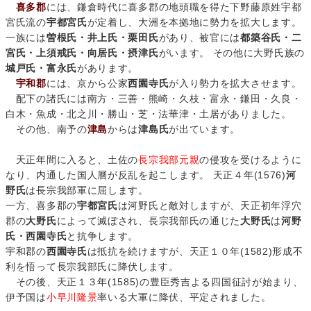
喜多郡
には、鎌倉時代に喜多郡の地頭職を得た下野藤原姓宇都
宮氏流の
宇都宮氏
が定着し、大洲を本拠地に勢力を拡大します。
一族には
曽根氏・井上氏・栗田氏
があり、被官には
都築谷氏・二
宮氏・上須戒氏・向居氏・摂津氏
がいます。 その他に大野氏族の
城戸氏・富永氏
があります。
宇和郡
には、京から公家
西園寺氏
が入り勢力を拡大させます。
配下の諸氏には南方・三善・熊崎・久枝・富永・鎌田・久良・
白木・魚成・北之川・勝山・芝・法華津・土居がありました。
その他、南予の
津島
からは
津島氏
が出ています。
天正年間に入ると、土佐の
長宗我部元親
の侵攻を受けるように
なり、内通した国人層が反乱を起こします。 天正４年(1576)
河
野氏
は長宗我部軍に屈します。
一方、喜多郡の
宇都宮氏
は河野氏と敵対しますが、天正初年浮穴
郡の
大野氏
によって滅ぼされ、長宗我部氏の通じた
大野氏
は
河野
氏・西園寺氏
と抗争します。
宇和郡の
西園寺氏
は抵抗を続けますが、天正１０年(1582)形成不
利を悟って長宗我部氏に降伏します。
その後、天正１３年(1585)の豊臣秀吉よる四国征討が始まり、
伊予国は
小早川隆景
率いる大軍に降伏、平定されました。