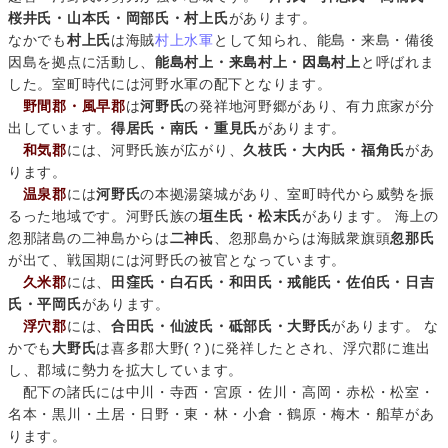
桜井氏・山本氏・岡部氏・村上氏
があります。
なかでも
村上氏
は海賊
村上水軍
として知られ、能島・来島・備後
因島を拠点に活動し、
能島村上・来島村上・因島村上
と呼ばれま
した。室町時代には河野水軍の配下となります。
野間郡・風早郡
は
河野氏
の発祥地河野郷があり、有力庶家が分
出しています。
得居氏・南氏・重見氏
があります。
和気郡
には、河野氏族が広がり、
久枝氏・大内氏・福角氏
があ
ります。
温泉郡
には
河野氏
の本拠湯築城があり、室町時代から威勢を振
るった地域です。河野氏族の
垣生氏・松末氏
があります。 海上の
忽那諸島の二神島からは
二神氏
、忽那島からは海賊衆旗頭
忽那氏
が出て、戦国期には河野氏の被官となっています。
久米郡
には、
田窪氏・白石氏・和田氏・戒能氏・佐伯氏・日吉
氏・平岡氏
があります。
浮穴郡
には、
合田氏・仙波氏・砥部氏・大野氏
があります。 な
かでも
大野氏
は喜多郡大野(？)に発祥したとされ、浮穴郡に進出
し、郡域に勢力を拡大しています。
配下の諸氏には中川・寺西・宮原・佐川・高岡・赤松・松室・
名本・黒川・土居・日野・東・林・小倉・鶴原・梅木・船草があ
ります。