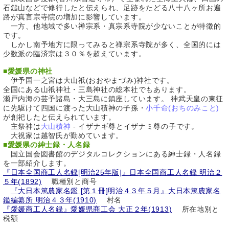
石鎚山などで修行したと伝えられ、足跡をたどる八十八ヶ所お遍
路が真言宗寺院の増加に影響しています。
一方、他地域で多い禅宗系・真宗系寺院が少ないことが特徴的
です。
しかし南予地方に限ってみると禅宗系寺院が多く、全国的には
少数派の臨済宗は３０％を超えています。
■
愛媛県の神社
伊予国一之宮は大山祇(おおやまづみ)神社です。
全国にある山祇神社・三島神社の総本社でもあります。
瀬戸内海の芸予諸島・大三島に鎮座しています。 神武天皇の東征
に先駆けて四国に渡った大山積神の子孫・
小千命(おちのみこと)
が創祀したと伝えられています。
主祭神は
大山積神
- イザナギ尊とイザナミ尊の子です。
大祝家は越智氏が勤めています。
■
愛媛県の紳士録・人名録
国立国会図書館のデジタルコレクションにある紳士録・人名録
を一部紹介します。
『日本全国商工人名録[明治25年版]』日本全国商工人名録 明治２
５年(1892)
職種別と商号
『大日本篤農家名鑑 [第１冊]明治４３年５月』大日本篤農家名
鑑編纂所 明治４３年(1910)
村名
『愛媛商工人名録』愛媛県商工会 大正２年(1913)
所在地別と
税額