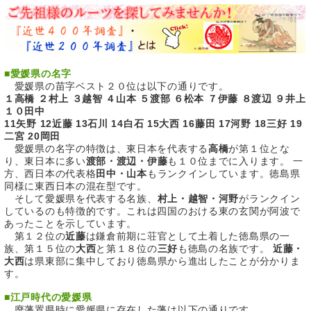
■
愛媛県の名字
愛媛県の苗字ベスト２０位は以下の通りです。
１高橋 ２村上 ３越智 ４山本 ５渡部 ６松本 ７伊藤 ８渡辺 ９井上
１０田中
11矢野 12近藤 13石川 14白石 15大西 16藤田 17河野 18三好 19
二宮 20岡田
愛媛県の名字の特徴は、東日本を代表する
高橋
が第１位とな
り、東日本に多い
渡部・渡辺・伊藤
も１０位までに入ります。 一
方、西日本の代表格
田中・山本
もランクインしています。徳島県
同様に東西日本の混在型です。
そして愛媛県を代表する名族、
村上・越智・河野
がランクイン
しているのも特徴的です。これは四国のおける東の玄関が阿波で
あったことを示しています。
第１２位の
近藤
は鎌倉前期に荘官として土着した徳島県の一
族、第１５位の
大西
と第１８位の
三好
も徳島の名族です。
近藤・
大西
は県東部に集中しており徳島県から進出したことが分かりま
す。
■
江戸時代の愛媛県
廃藩置県時に愛媛県に存在した藩は以下の通りです。