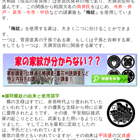
大和国（現在の奈良県）は菅原氏発祥の地であり、天満宮信仰も
盛んです。 この関係から戦国大名の
筒井氏
をはじめ、
今井
・
井
戸
・
辰市
・
今市
・
中坊
などの諸豪族も
「梅紋」
を使用していま
す。
「梅紋」
を使用する家は、大きく二つに分けることができま
す。
一つは、菅原道真の子孫である家、もしくは子孫と自称する家、
そしてもう一つは、天満宮信仰に関係する家です。
■
揚羽蝶紋の由来と使用苗字
蝶の文様はすでに、奈良時代より使われていた
といわれています。その優美な文様から特に公家
に愛用されたようです。 その後、平安朝以後武
家の起こりとともに、武家もまた用いるようにな
りました。 そしてこれを最初に定紋としたの
は、平氏だといわれています。
後世の造作ともいわれていますが、その由来は
平清盛
の父
貞盛