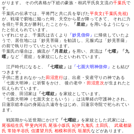
がります。 その代表格が下総の豪族・桓武平氏良文流の
千葉氏
で
す。
千葉氏の伝承では、平将門と共に兵を挙げた
平良文(千葉氏先祖)
が、戦場で窮地に陥った時、天空から星が降ってきて、 それに力
を得た平良文が勝利したことから、
「星紋」
を用いるようになっ
たと伝えられています。
いずれにせよ、千葉氏は古くより
「妙見信仰」
に帰依していたよ
うで、居住地には「妙見菩薩」を勧請し、元服式は「妙見菩薩」
の前で執り行っていたといいます。
千葉氏の場合は、嫡流が
「月星紋」
を用い、庶流は
「七曜」「九
曜」
など「星紋」を家紋にしたといわれています。
江戸時代になると、
「七曜紋」
は
「七面大明神信仰」
とも結び
つきます。
子供に恵まれなかった
田沼意行
は、出産・安産守りの神である
「七面大明神」に祈誓をかけ、 後の老中・
田沼意次
が生まれたと
伝えられています。
その後、田沼家は
「七曜紋」
を家紋としています。
「七面大明神（七面天女ともいう）」は法華経の守護神とされ、
日蓮宗総本山の身延山久遠寺をはじめ、日蓮宗寺院で祀られてい
ます。
戦国期から近世期にかけて
「七曜紋」
を家紋とした武家には、
尾張稲生氏 甲斐内河氏 尾張小坂氏 紀伊九鬼氏 土田氏、 武蔵都築
氏 常陸半谷氏 信濃望月氏 相模和田氏 垣屋氏
などがあります。