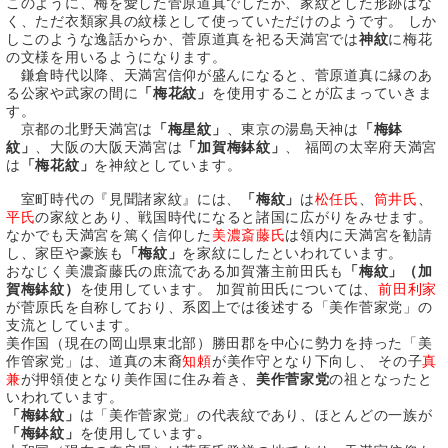
このように、梅を愛した菅原道真でしたが、家紋とした形跡はな
く、ただ衣類家具の紋様として使っていただけのようです。 しか
しこのような逸話からか、菅原道真を祀る天満宮では
神紋
に梅花
の文様を用いるようになります。
鎌倉時代以降、天満宮信仰が盛んになると、菅原道真に縁のあ
る公家や武家の間に
「梅花紋」
を使用することが広まっていきま
す。
京都の北野天満宮は
「梅星紋」
、東京の湯島天神は
「梅鉢
紋」
、大阪の大阪天満宮は
「加賀梅鉢紋」
、 福岡の太宰府天満宮
は
「梅花紋」
を神紋としています。
室町時代の『見聞諸家紋』には、
「梅紋」
は
松任氏
、
筒井氏
、
平氏
の家紋とあり、戦国時代になると諸国に広がりをみせます。
なかでも天満宮を篤く信仰した
美濃斎藤氏
は領内に天満宮を勧請
し、家臣や豪族も
「梅紋」
を家紋にしたといわれています。
おなじく美濃斎藤氏の庶流である加賀藩主前田氏も
「梅紋」（加
賀梅鉢紋）
を使用しています。 加賀前田氏については、
前田利家
が菅原氏を自称しており、系図上では後述する「美作菅家党」の
支流としています。
美作国（現在の岡山県東北部）勝田郡を中心に勢力を持った「美
作管家党」は、道真の末裔
知頼
が美作守となり下向し、 その子
真
兼
が押領使となり美作国に住み着き、
美作菅家党
の祖となったと
いわれています。
「梅鉢紋」
は「美作菅家党」の代表紋であり、ほとんどの一族が
「梅鉢紋」
を使用しています｡