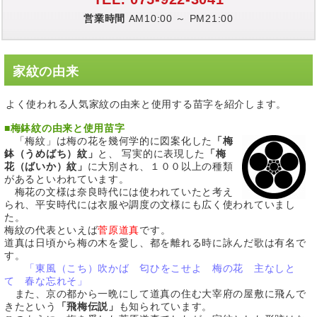
営業時間
AM10:00 ～ PM21:00
家紋の由来
よく使われる人気家紋の由来と使用する苗字を紹介します。
■
梅鉢紋の由来と使用苗字
「梅紋」は梅の花を幾何学的に図案化した
「梅
鉢（うめばち）紋」
と、 写実的に表現した
「梅
花（ばいか）紋」
に大別され、１００以上の種類
があるといわれています。
梅花の文様は奈良時代には使われていたと考え
られ、平安時代には衣服や調度の文様にも広く使われていまし
た。
梅紋の代表といえば
菅原道真
です。
道真は日頃から梅の木を愛し、都を離れる時に詠んだ歌は有名で
す。
「東風（こち）吹かば 匂ひをこせよ 梅の花 主なしと
て 春な忘れそ」
また、京の都から一晩にして道真の住む大宰府の屋敷に飛んで
きたという
「飛梅伝説」
も知られています。