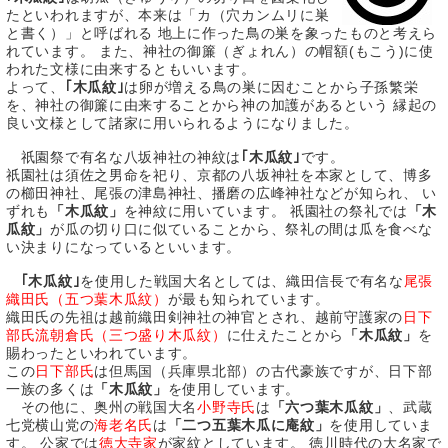
たといわれますが、本来は「カ（穴カンムリに巣
と書く）」と呼ばれる 地上に作った鳥の巣を象ったものと考えら
れています。 また、神社の御簾（ぎょれん）の帽額(もこう)に使
われた文様に由来するともいいます。
よって、
｢木瓜紋｣
は卵が増える鳥の巣に因むことから子孫繁栄
を、神社の御簾に由来することから神の加護があるという 縁起の
良い文様として諸家に用いられるようになりました。
祇園祭で有名な八坂神社の神紋は
｢木瓜紋｣
です。
祇園社は須佐之男命を祀り、京都の八坂神社を本家として、博多
の櫛田神社、尾張の津島神社、播磨の広峰神社などが知られ、 い
ずれも
「木瓜紋」
を神紋に用いています。 祇園社の祭礼では
「木
瓜紋」
が瓜の切り口に似ていることから、祭礼の間は瓜を食べな
い決まりになっているといいます。
｢木瓜紋｣
を使用した戦国大名としては、織田信長で有名な
尾張
織田氏（五つ葉木瓜紋）
が最も知られています。
織田氏の先祖は越前織田剣神社の神官とされ、越前守護家の
日下
部氏流朝倉氏（三つ盛り木瓜紋）
に仕えたことから
「木瓜紋」
を
賜わったといわれています。
この
日下部氏
は但馬国（兵庫県北部）の古代豪族ですが、日下部
一族の多くは
「木瓜紋」
を使用しています。
その他に、奥州の戦国大名
小野寺氏
は
「六つ葉木瓜紋」
、武蔵
七党横山党の
海老名氏
は
「二つ五葉木瓜に庵紋」
を使用していま
す。 公家では
徳大寺家
が家紋としています。 徳川時代の大名家で