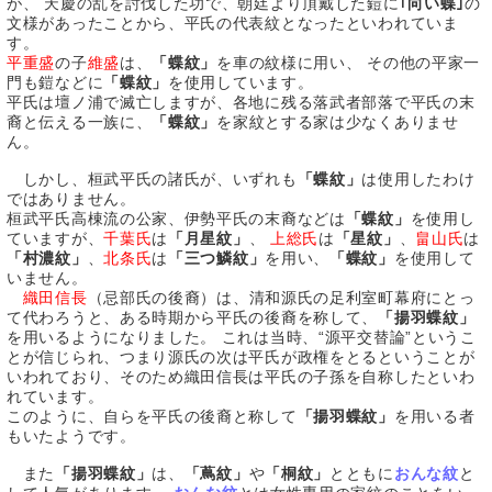
が、 天慶の乱を討伐した功で、朝廷より頂戴した鎧に
｢向い蝶｣
の
文様があったことから、平氏の代表紋となったといわれていま
す。
平重盛
の子
維盛
は、
「蝶紋」
を車の紋様に用い、 その他の平家一
門も鎧などに
「蝶紋」
を使用しています。
平氏は壇ノ浦で滅亡しますが、各地に残る落武者部落で平氏の末
裔と伝える一族に、
「蝶紋」
を家紋とする家は少なくありませ
ん。
しかし、桓武平氏の諸氏が、いずれも
「蝶紋」
は使用したわけ
ではありません。
桓武平氏高棟流の公家、伊勢平氏の末裔などは
「蝶紋」
を使用し
ていますが、
千葉氏
は
「月星紋」
、
上総氏
は
「星紋」
、
畠山氏
は
「村濃紋」
、
北条氏
は
「三つ鱗紋」
を用い、
「蝶紋」
を使用して
いません。
織田信長
（忌部氏の後裔）は、清和源氏の足利室町幕府にとっ
て代わろうと、ある時期から平氏の後裔を称して、
「揚羽蝶紋」
を用いるようになりました。 これは当時、“源平交替論”というこ
とが信じられ、つまり源氏の次は平氏が政権をとるということが
いわれており、そのため織田信長は平氏の子孫を自称したといわ
れています。
このように、自らを平氏の後裔と称して
「揚羽蝶紋」
を用いる者
もいたようです。
また
「揚羽蝶紋」
は、
「蔦紋」
や
「桐紋」
とともに
おんな紋
と