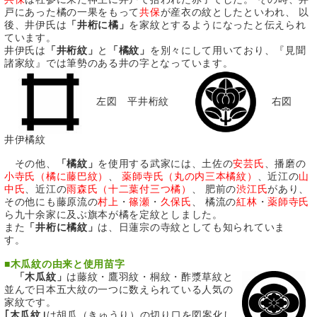
戸にあった橘の一果をもって
共保
が産衣の紋としたといわれ、 以
後、井伊氏は
「井桁に橘」
を家紋とするようになったと伝えられ
ています。
井伊氏は
「井桁紋」
と
「橘紋」
を別々にして用いており、『見聞
諸家紋』では筆勢のある井の字となっています。
左図 平井桁紋
右図
井伊橘紋
その他、
「橘紋」
を使用する武家には、土佐の
安芸氏
、播磨の
小寺氏（橘に藤巴紋）
、
薬師寺氏（丸の内三本橘紋）
、近江の
山
中氏
、近江の
雨森氏（十二葉付三つ橘）
、 肥前の
渋江氏
があり、
その他にも藤原流の
村上
・
篠瀬
・
久保氏
、 橘流の
紅林
・
薬師寺氏
ら九十余家に及ぶ旗本が橘を定紋としました。
また
「井桁に橘紋」
は、日蓮宗の寺紋としても知られていま
す。
■
木瓜紋の由来と使用苗字
「木瓜紋」
は藤紋・鷹羽紋・桐紋・酢漿草紋と
並んで日本五大紋の一つに数えられている人気の
家紋です。
｢木瓜紋｣
は胡瓜（きゅうり）の切り口を図案化し