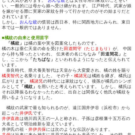
して人気があります。
おんな紋
とは女性専用の家紋のことをい
い、一般的には母から娘へ受け継がれます。 江戸時代、武家が娘
を嫁がせる際に実家の家紋を持って行かせたのがその始まりだと
されています。
しかし、
おんな紋
の慣習は西日本、特に関西地方にみられ、東日
本では一般的ではありません。
■
橘紋の由来と使用苗字
「橘紋」
は橘の葉や実を図案化したものです。
橘の木は垂仁天皇の命を受けた
田道間守（たじまもり）
が、 中国
から持ち帰ったといわれ、 伝来者の名にちなみ
「田道間花」
と
し、ここから
「たちばな」
といわれるようになったと伝えられて
います。
奈良時代、県犬養美智代は天皇から大変愛され、橘の姓を賜り
橘美智代
と名乗りました。 その子・
橘諸兄
は橘姓を継ぎ、橘氏は
広がります。
橘諸兄
の時代には家紋はなく、後孫が橘氏のシンボ
ルとして
「橘紋」
を用いたと考えられています。 しかし、橘氏は
それ以降振るわなかったために、出自とは関係なく他氏が橘紋を
用いるようになりました。
橘紋の武家で最も知られるのが、遠江国井伊谷（浜松市）から
起こった
井伊氏
です。
井伊直政
は徳川四天王の一人と称され、子孫は彦根藩十五万石の
大名として明治維新を迎えています。
井伊氏の祖・
井伊共保
には次のような伝説があります。
共保
は社参に来た神主に井戸で拾われた赤子でした。 その時、井