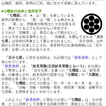
は織田、堀田、有馬の三氏、他に百六十余家に及んでいます。
■
七曜紋の由来と使用苗字
「七曜紋」
の「●」は「星」を表しています。
易学の影響から、「星」は「曜」とも称されま
す。 「星」は、狩猟者や航海士にその位置を示
し、暦をつくる上でも欠かせない存在です。
とりわけ「北極星」は、真北にあって動かないこ
とから方位を知る基準となり、 「北極星」を囲んでまわる
「北斗
七星」
は信仰の対象として重んぜられました。 「北斗信仰」は中
国から日本に伝来したとされ、奈良時代の正倉院御物には「北斗
七星」を彫ったものがあります。
「北斗七星」
に対する信仰は、わが国では
「妙見信仰」
として
知られています。
「妙見信仰」
は、
「妙見菩薩(北辰妙見菩薩ともいう)」
を仏様と
して尊崇します。 「北斗七星」を象った
「七曜紋」
は「妙見菩
薩」の象徴とされ、妙見信仰の霊場では
「七曜紋」
や
「九曜紋」
の星紋が多く用いられています。
また、
「七曜紋」
の七つの星は「日・月・火・水・木・金・土」
を表し、「日輪・月輪・光明輪・増長・依怙衆・地蔵・金剛手の
七菩薩」を意味するといわれています。
このように
「妙見信仰」
と関わりが深い
「七曜紋」
は、その信
者、とくに武神として崇敬する武家の間で、家紋として次第に広