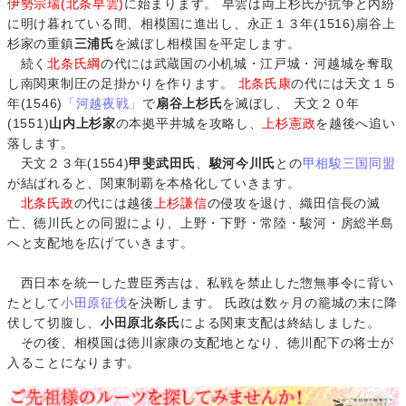
伊勢宗瑞(北条早雲)
に始まります。 早雲は両上杉氏が抗争と内紛
に明け暮れている間、相模国に進出し、永正１３年(1516)扇谷上
杉家の重鎮
三浦氏
を滅ぼし相模国を平定します。
続く
北条氏綱
の代には武蔵国の小机城・江戸城・河越城を奪取
し南関東制圧の足掛かりを作ります。
北条氏康
の代には天文１５
年(1546)
「河越夜戦」
で
扇谷上杉氏
を滅ぼし、 天文２０年
(1551)
山内上杉家
の本拠平井城を攻略し、
上杉憲政
を越後へ追い
落します。
天文２３年(1554)
甲斐武田氏
、
駿河今川氏
との
甲相駿三国同盟
が結ばれると、関東制覇を本格化していきます。
北条氏政
の代には越後
上杉謙信
の侵攻を退け、織田信長の滅
亡、徳川氏との同盟により、上野・下野・常陸・駿河・房総半島
へと支配地を広げていきます。
西日本を統一した豊臣秀吉は、私戦を禁止した惣無事令に背い
たとして
小田原征伐
を決断します。 氏政は数ヶ月の籠城の末に降
伏して切腹し、
小田原北条氏
による関東支配は終結しました。
その後、相模国は徳川家康の支配地となり、徳川配下の将士が
入ることになります。