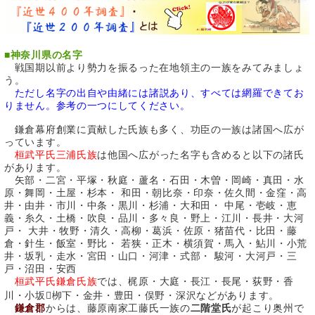
■
神奈川県の名字
戦国期以前より勢力を振るった在地領主の一族をみてみましょ
う。
ただし名字の出自や由緒には諸説あり、すべては網羅できてお
りません。参考の一つにしてください。
鎌倉幕府創業に貢献した氏族も多く、功臣の一族は諸国へ広が
っています。
桓武平氏三浦氏族
は他国へ広がった名字も含めると以下の諸氏
があります。
矢部・二宮・平塚・秋庭・蘆名・石田・木曽・岡崎・真田・水
原・舞岡・土屋・杉本・ 和田・朝比奈・印奈・佐久間・金窪・高
井・由井・市川・中条・黒川・杉浦・大和田・ 中尾・壱岐・恵
義・糸久・土橋・吹良・品川・多々良・野上・江川・長井・大河
戸・ 大井・牧野・清久・高柳・葛浜・佐原・猪苗代・比田・藤
倉・針生・飯室・野比・ 若狭・正木・横須賀・馬入・鮎川・小荒
井・坂乳・走水・宮田・山口・河津・式部・ 駿河・大河戸・三
戸・沼田・安西
桓武平氏鎌倉氏族
では、梶原・大庭・長江・長尾・荻野・香
川・小坂栁下・金井・豊田・俣野・深沢などがあります。
鎌倉郡
からは、藤原南家工藤氏一族の
二階堂氏
が起こり奥州で