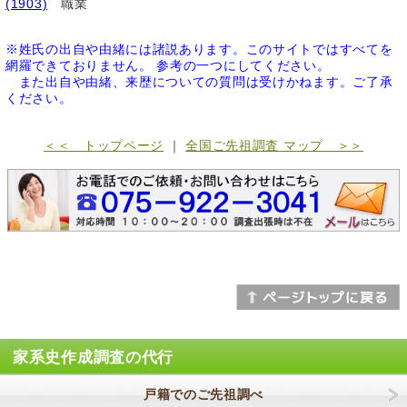
(1903)
職業
※姓氏の出自や由緒には諸説あります。このサイトではすべてを
網羅できておりません。 参考の一つにしてください。
また出自や由緒、来歴についての質問は受けかねます。ご了承
ください。
＜＜ トップページ
｜
全国ご先祖調査 マップ ＞＞
家系史作成調査の代行
戸籍でのご先祖調べ