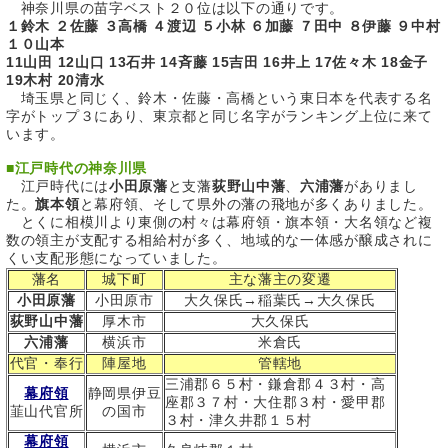
神奈川県の苗字ベスト２０位は以下の通りです。
１鈴木 ２佐藤 ３高橋 ４渡辺 ５小林 ６加藤 ７田中 ８伊藤 ９中村
１０山本
11山田 12山口 13石井 14斉藤 15吉田 16井上 17佐々木 18金子
19木村 20清水
埼玉県と同じく、鈴木・佐藤・高橋という東日本を代表する名
字がトップ３にあり、東京都と同じ名字がランキング上位に来て
います。
■
江戸時代の神奈川県
江戸時代には
小田原藩
と支藩
荻野山中藩
、
六浦藩
がありまし
た。
旗本領
と幕府領、そして県外の藩の飛地が多くありました。
とくに相模川より東側の村々は幕府領・旗本領・大名領など複
数の領主が支配する相給村が多く、地域的な一体感が醸成されに
くい支配形態になっていました。
藩名
城下町
主な藩主の変遷
小田原藩
小田原市
大久保氏→稲葉氏→大久保氏
荻野山中藩
厚木市
大久保氏
六浦藩
横浜市
米倉氏
代官・奉行
陣屋地
管轄地
三浦郡６５村・鎌倉郡４３村・高
幕府領
静岡県伊豆
座郡３７村・大住郡３村・愛甲郡
韮山代官所
の国市
３村・津久井郡１５村
幕府領