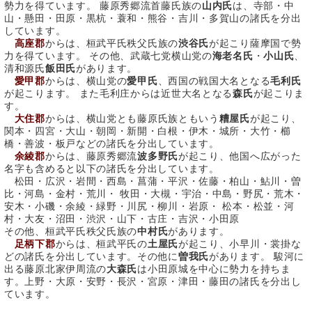
勢力を得ています。 藤原秀郷流首藤氏族の
山内氏
は、寺部・中
山・懸田・田原・黒杭・蓑和・熊谷・吉川・多賀山の諸氏を分出
しています。
高座郡
からは、桓武平氏秩父氏族の
渋谷氏
が起こり薩摩国で勢
力を得ています。 その他、武蔵七党横山党の
海老名氏
・
小山氏
、
清和源氏
飯田氏
があります。
愛甲郡
からは、横山党の
愛甲氏
、西国の戦国大名となる
毛利氏
が起こります。 また毛利庄からは近世大名となる
森氏
が起こりま
す。
大住郡
からは、横山党とも藤原氏族ともいう
糟屋氏
が起こり、
関本・四宮・大山・朝岡・新開・白根・伊木・城所・大竹・櫛
橋・善波・板戸などの諸氏を分出しています。
余綾郡
からは、藤原秀郷流
波多野氏
が起こり、他国へ広がった
名字も含めると以下の諸氏を分出しています。
松田・広沢・岩間・西島・菖蒲・平沢・佐藤・柏山・鮎川・曽
比・河島・金村・荒川・ 牧田・大槻・宇治・中島・野尻・荒木・
安木・小磯・余綾・緑野・川尻・柳川・岩原・ 松本・松並・河
村・大友・沼田・渋沢・山下・古庄・吉沢・小田原
その他、桓武平氏秩父氏族の
中村氏
があります。
足柄下郡
からは、桓武平氏の
土屋氏
が起こり、小早川・裳掛な
どの諸氏を分出しています。その他に
曽我氏
があります。 駿河に
出る藤原北家伊周流の
大森氏
は小田原城を中心に勢力を持ちま
す。上野・大原・安野・長沢・宮原・津田・藤田の諸氏を分出し
ています。