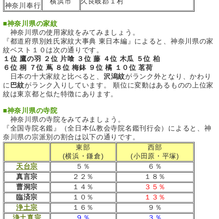
横浜市
久良岐郡１村
神奈川奉行
■
神奈川県の家紋
神奈川県の使用家紋をみてみましょう。
『都道府県別姓氏家紋大事典 東日本編』によると、神奈川県の家
紋ベスト１０は次の通りです。
１位 鷹の羽 ２位 片喰 ３位 藤 ４位 木瓜 ５位 柏
６位 桐 ７位 蔦 ８位 梅鉢 ９位 橘 １０位 茗荷
日本の十大家紋と比べると、
沢潟紋
がランク外となり、かわり
に
巴紋
がランク入りしています。 順位に変動はあるものの上位家
紋は東京都と似た特徴にあります。
■
神奈川県の寺院
神奈川県の寺院をみてみましょう。
『全国寺院名鑑』（全日本仏教会寺院名鑑刊行会）によると、神
奈川県の宗派別の割合は以下の通りです。
東部
西部
(横浜・鎌倉)
(小田原・平塚)
天台宗
５％
６％
真言宗
２２％
１８％
曹洞宗
１４％
３５％
臨済宗
１０％
１３％
浄土宗
１６％
９％
浄土真宗
９％
３％