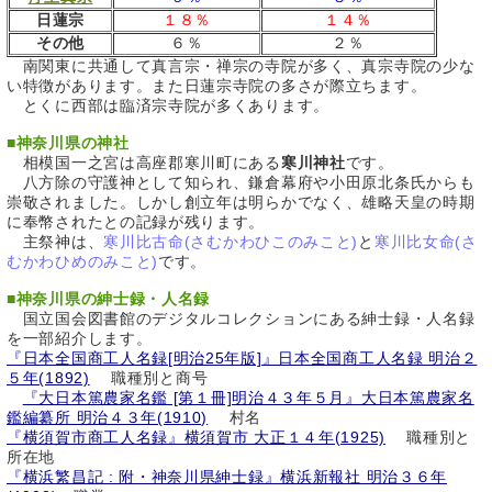
日蓮宗
１８％
１４％
その他
６％
２％
南関東に共通して真言宗・禅宗の寺院が多く、真宗寺院の少な
い特徴があります。また日蓮宗寺院の多さが際立ちます。
とくに西部は臨済宗寺院が多くあります。
■
神奈川県の神社
相模国一之宮は高座郡寒川町にある
寒川神社
です。
八方除の守護神として知られ、鎌倉幕府や小田原北条氏からも
崇敬されました。しかし創立年は明らかでなく、雄略天皇の時期
に奉幣されたとの記録が残ります。
主祭神は、
寒川比古命(さむかわひこのみこと)
と
寒川比女命(さ
むかわひめのみこと)
です。
■
神奈川県の紳士録・人名録
国立国会図書館のデジタルコレクションにある紳士録・人名録
を一部紹介します。
『日本全国商工人名録[明治25年版]』日本全国商工人名録 明治２
５年(1892)
職種別と商号
『大日本篤農家名鑑 [第１冊]明治４３年５月』大日本篤農家名
鑑編纂所 明治４３年(1910)
村名
『横須賀市商工人名録』横須賀市 大正１４年(1925)
職種別と
所在地
『横浜繁昌記 : 附・神奈川県紳士録』横浜新報社 明治３６年