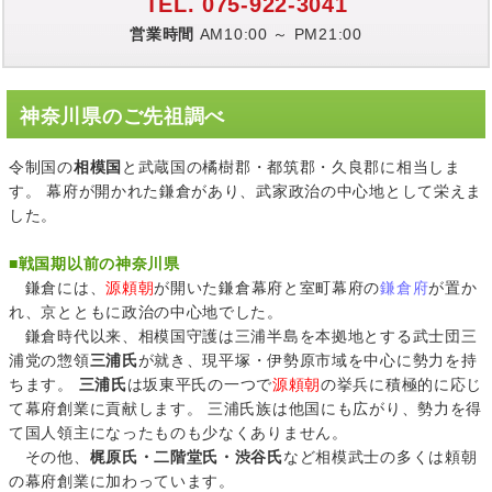
TEL. 075-922-3041
営業時間
AM10:00 ～ PM21:00
神奈川県のご先祖調べ
令制国の
相模国
と武蔵国の橘樹郡・都筑郡・久良郡に相当しま
す。 幕府が開かれた鎌倉があり、武家政治の中心地として栄えま
した。
■
戦国期以前の神奈川県
鎌倉には、
源頼朝
が開いた鎌倉幕府と室町幕府の
鎌倉府
が置か
れ、京とともに政治の中心地でした。
鎌倉時代以来、相模国守護は三浦半島を本拠地とする武士団三
浦党の惣領
三浦氏
が就き、現平塚・伊勢原市域を中心に勢力を持
ちます。
三浦氏
は坂東平氏の一つで
源頼朝
の挙兵に積極的に応じ
て幕府創業に貢献します。 三浦氏族は他国にも広がり、勢力を得
て国人領主になったものも少なくありません。
その他、
梶原氏・二階堂氏・渋谷氏
など相模武士の多くは頼朝
の幕府創業に加わっています。