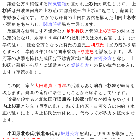
鎌倉公方を補佐する
関東管領
が置かれ
上杉氏
が就任します。
上
杉氏
は丹波国何鹿郡上杉荘(京都府綾部市上杉)に起こり、藤原北
家勧修寺流です。 なかでも鎌倉の山内に居館を構えた
山内上杉家
が頭角をあらわし、
関東管領
職を世襲します。
反幕府を鮮明にする鎌倉公方
足利持氏
と管領
上杉憲実
の対立は
決定的となり、永享１１年(1439)足利持氏は敗れ自害します（永
享の乱）。 鎌倉公方となった持氏の遺児
足利成氏
は父の憎みを晴
らすべく、享徳３年(1454)関東管領
上杉憲忠
を謀殺します。 幕
府軍の攻撃を怖れた成氏は下総古河城に逃れ
古河公方
と称し、上
杉氏と幕府から新たに派遣された
堀越公方
との長い抗争に突入し
ます（享徳の乱）。
この間、家宰
太田道真・道灌
の活躍もあり
扇谷上杉家
が頭角を
現します。鎌倉の扇谷に居住したことから家名としています。
道灌が歿すると相模国守護
扇谷上杉家
は関東の領有をめぐり
山
内上杉家
と対立（長享の乱）、続く山内家・古河公方の内紛（永
正の乱）により両上杉氏は弱体化し、代わって
が勢力を拡大させ
ます。
小田原北条氏(後北条氏)
は
堀越公方
を滅ぼし伊豆国を掌握した