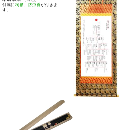
付属に
桐箱
、
防虫香
が付きま
す。