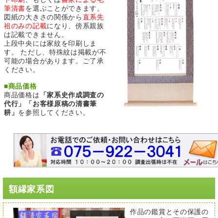
筆清書
を選ぶことができます。
図紙の大きさの関係から
直系先
祖のみの記載
になり、傍系親族
は記載できません。
上段中央には家紋を印刷しま
す。 ただし、特殊紋は掲載が不
可能の場合があります。ご了承
ください。
■
商品価格
商品価格は
「家系史作成調査の
代行」「お客様原稿の清書筆
耕」
を参照してください。
額縁家系図
作品の鑑賞とその保護の