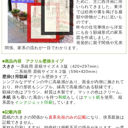
ために、主に西洋画に用
いられてきました。東洋
では絵画や書を掲げる扁
額や掛物がこれに近いも
のです。
昨今の住宅事情から洋室
にも合う額縁形式の家系
図を作成しました。
視覚的に親子関係や兄弟
関係、家系の流れが一目でわかります。
■
商品内容 アクリル壁掛タイプ
大きさ
一系統用 原稿サイズＡ３版（420×297mm）
二系統用 原稿サイズＡ２版（594×420mm）
壁掛け用額縁
アクリル壁掛タイプ。
シンプルなデザインの中に高級感があり、面金が内側に施されて
おり、枠の形状もシンプル。縁高で高級感のある額縁です。
額縁の色はブラウン、材質は木製です。マットの色はクリーム。
本紙
落ち着いた風合いを持つ
和紙
もしくは
マット紙
を使用。 縦
系図を
インクジェット印刷
しています。
■
記載内容
図紙の大きさの関係から
直系先祖のみの記載
になり、傍系親族は
記載できません。
家紋を印刷しますが、特殊紋は掲載不可の場合があります。一度