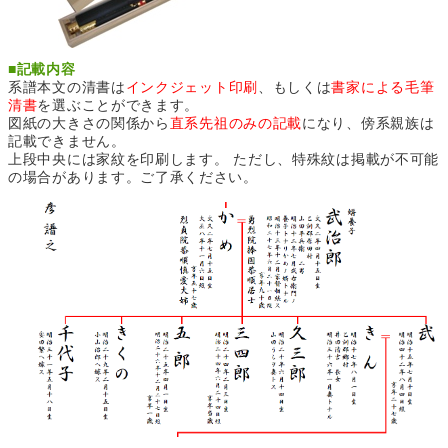
■
記載内容
系譜本文の清書は
インクジェット印刷
、もしくは
書家による毛筆
清書
を選ぶことができます。
図紙の大きさの関係から
直系先祖のみの記載
になり、傍系親族は
記載できません。
上段中央には家紋を印刷します。 ただし、特殊紋は掲載が不可能
の場合があります。ご了承ください。