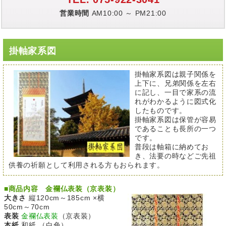
営業時間
AM10:00 ～ PM21:00
掛軸家系図
掛軸家系図は親子関係を
上下に、兄弟関係を左右
に記し、一目で家系の流
れがわかるように図式化
したものです。
掛軸家系図は保管が容易
であることも長所の一つ
です。
普段は軸箱に納めてお
き、法要の時などご先祖
供養の祈願として利用される方もおられます。
■
商品内容 金襴仏表装（京表装）
大きさ
縦120cm～185cm ×横
50cm～70cm
表装
金襴仏表装
（京表装）
本紙
和紙 （白色）