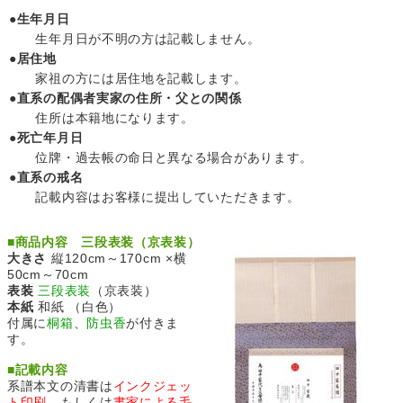
●生年月日
生年月日が不明の方は記載しません。
●居住地
家祖の方には居住地を記載します。
●直系の配偶者実家の住所・父との関係
住所は本籍地になります。
●死亡年月日
位牌・過去帳の命日と異なる場合があります。
●直系の戒名
記載内容はお客様に提出していただきます。
■
商品内容 三段表装（京表装）
大きさ
縦120cm～170cm ×横
50cm～70cm
表装
三段表装
（京表装）
本紙
和紙 （白色）
付属に
桐箱
、
防虫香
が付きま
す。
■
記載内容
系譜本文の清書は
インクジェッ
ト印刷
、もしくは
書家による毛