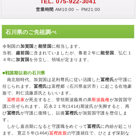
TEL. 075-922-3041
営業時間
AM10:00 ～ PM21:00
石川県のご先祖調べ
令制国の
加賀国
と
能登国
に相当します。
当初、
越前国
に含まれていましたが、養老２年に
能登国
、弘仁１
４年に
加賀国
を分立し、領域が定まります。
■
戦国期以前の石川県
南北朝時代、加賀国は足利尊氏に従い活躍した
冨樫氏
が守護に
任じられます。
冨樫氏
は富樫郷（石川県金沢市）に起こる在地豪
族で、利仁流藤原氏ともいいます。
冨樫昌家
が死去すると、管領斯波義将の弟
斯波義種
が加賀国守
護に任ぜられます。 応永２１年(1414)斯波氏が失脚すると、再
び
冨樫氏
が守護に復帰し、以後
冨樫氏
が加賀国守護を歴任しま
す。
しかし嘉吉期になると守護職をめぐって
冨樫氏
に内紛が起こり
ます。 寛正５年(1464)
冨樫政親
の守護就任で、ひとまず深刻な