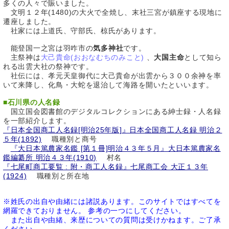
多くの人々で賑いました。
文明１２年(1480)の大火で全焼し、末社三宮が鎮座する現地に
遷座しました。
社家には上道氏、守部氏、椋氏があります。
能登国一之宮は羽咋市の
気多神社
です。
主祭神は
大己貴命(おおなむちのみこと)
、
大国主命
として知ら
れる出雲大社の祭神です。
社伝には、孝元天皇御代に大己貴命が出雲から３００余神を率
いて来降し、化鳥・大蛇を退治して海路を開いたといいます。
■
石川県の人名録
国立国会図書館のデジタルコレクションにある紳士録・人名録
を一部紹介します。
『日本全国商工人名録[明治25年版]』日本全国商工人名録 明治２
５年(1892)
職種別と商号
『大日本篤農家名鑑 [第１冊]明治４３年５月』大日本篤農家名
鑑編纂所 明治４３年(1910)
村名
『七尾町商工要覧 : 附・商工人名録』七尾商工会 大正１３年
(1924)
職種別と所在地
※姓氏の出自や由緒には諸説あります。このサイトではすべてを
網羅できておりません。 参考の一つにしてください。
また出自や由緒、来歴についての質問は受けかねます。ご了承