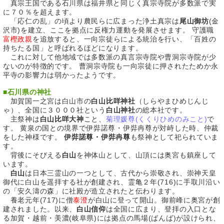
真宗王国である石川県は福井県と同じく真宗寺院が多数派で実
に７０％を超えます。
「応仁の乱」の頃より農民らに広まった浄土真宗は
尾山御坊
(金
沢市)を建立、ここを拠点に反権力運動を発展させます。 守護職
富樫政親
を追放すると、一向宗徒らによる統治を行い、「百姓の
持ちたる国」と呼ばれるほどになります。
これに対して他地域では多数派の真言宗寺院や曹洞宗寺院が少
ないのが特徴的です。 曹洞宗寺院も一向宗徒に押されたためか永
平寺の影響力は弱かったようです。
■
石川県の神社
加賀国一之宮は白山市の
白山比咩神社
（しらやまひめじんじ
ゃ）、全国に３０００社という
白山神社
の総本社です。
主祭神は
白山比咩大神
こと、
菊理媛尊(くくりひめのみこと)
で
す。 黄泉の国との境界で伊弉諾尊・伊弉冉尊が対峙した時、仲裁
をした神様です。
伊弉諾尊・伊弉冉尊
も祭神として祀られていま
す。
背後にそびえる
白山
を神体山として、山頂には奥宮も鎮座して
います。
白山
は日本三霊山の一つとして、古代から崇敬され、崇神天皇
御代に白山を遥拝する社が創建され、霊亀２年(716)に手取川沿い
の「安久濤の森」に社殿が造立されたと伝わります。
養老元年(717)に僧
泰澄
が白山に登って開山。御前峰に奥宮が創
建されました。以来、
白山信仰
は全国に広まり、登拝の入口とな
る加賀・越前・美濃(岐阜県)には拠点の馬場(ばんば)が設けられ、