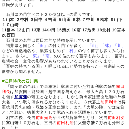
諸氏があります。
石川県の苗字ベスト２０位は以下の通りです。
１山本 ２中村 ３田中 ４吉田 ５山田 ６林 ７中川 ８松本 ９山下
１０山崎
11橋本 12山口 13東 14中田 15清水 16南 17池田 18北村 19宮本
20西田
石川県の名字は西日本的な特徴を示しています。
福井県と同じく
「田」
の付く苗字が多く、
「山」「林」「川」
などの自然地名や、集落をしめす
「村」
の付く苗字も多くみられ
ます。 さらに
「東」「南」
の方位の付く苗字もみらます。 苗字に
農耕社会・文化の影響があらわれていることが分かります。
「百姓の持ちたる国」と呼ばれるほど勢力を持った一向宗徒らの
影響かも知れません。
■
江戸時代の石川県
「関ヶ原の合戦」で東軍徳川家康に付いた前田利家の嫡男
前田
利長
は加賀国・能登国・越中国を与えられ、最大石高１２０万石
を領す
加賀藩
の藩主となります。 しかし前田家は豊臣恩顧の外様
大名、いつ取り潰されるか分かりません。 ３代藩主
前田利常
は将
軍徳川秀忠の娘・珠姫を正室に迎え、また「大坂の陣」では先鋒
として戦い、徳川大名として認められる活躍をしています。
利常の後、長男
前田光高
が４代加賀藩主となり、次男
前田利次
に
富山藩
１０万石を、三男の
前田利治
に
大聖寺藩
７万石を分封さ
れました。