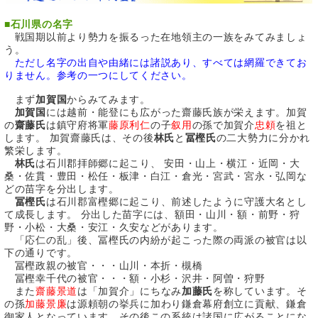
■
石川県の名字
戦国期以前より勢力を振るった在地領主の一族をみてみましょ
う。
ただし名字の出自や由緒には諸説あり、すべては網羅できてお
りません。参考の一つにしてください。
まず
加賀国
からみてみます。
加賀国
には越前・能登にも広がった齋藤氏族が栄えます。加賀
の
齋藤氏
は鎮守府将軍
藤原利仁
の子
叙用
の孫で加賀介
忠頼
を祖と
します。 加賀齋藤氏は、その後
林氏
と
冨樫氏
の二大勢力に分かれ
繁栄します。
林氏
は石川郡拝師郷に起こり、 安田・山上・横江・近岡・大
桑・佐貫・豊田・松任・板津・白江・倉光・宮武・宮永・弘岡な
どの苗字を分出します。
冨樫氏
は石川郡富樫郷に起こり、前述したように守護大名とし
て成長します。 分出した苗字には、額田・山川・額・前野・狩
野・小松・大桑・安江・久安などがあります。
「応仁の乱」後、冨樫氏の内紛が起こった際の両派の被官は以
下の通りです。
冨樫政親の被官・・・山川・本折・槻橋
冨樫幸千代の被官・・・額・小杉・沢井・阿曽・狩野
また
齋藤景道
は「加賀介」にちなみ
加藤氏
を称しています。そ
の孫
加藤景廉
は源頼朝の挙兵に加わり鎌倉幕府創立に貢献、鎌倉
御家人となっています。その後この系統は諸国に広がることにな