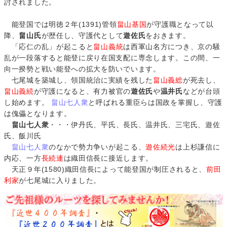
討されました。
能登国では明徳２年(1391)管領
畠山基国
が守護職となって以
降、
畠山氏
が歴任し、守護代として
遊佐氏
をおきます。
「応仁の乱」が起こると
畠山義統
は西軍山名方につき、京の騒
乱が一段落すると能登に戻り在国支配に専念します。この間、一
向一揆勢と戦い能登への拡大を防いでいます。
七尾城を築城し、領国統治に実績を残した
畠山義総
が死去し、
畠山義続
が守護になると、有力被官の
遊佐氏
や
温井氏
などが台頭
し始めます。
畠山七人衆
と呼ばれる重臣らは国政を掌握し、守護
は傀儡となります。
畠山七人衆
・・・伊丹氏、平氏、長氏、温井氏、三宅氏、遊佐
氏、飯川氏
畠山七人衆
のなかで勢力争いが起こる、
遊佐続光
は上杉謙信に
内応、一方
長続連
は織田信長に接近します。
天正９年(1580)織田信長によって能登国が制圧されると、
前田
利家
が七尾城に入りました。