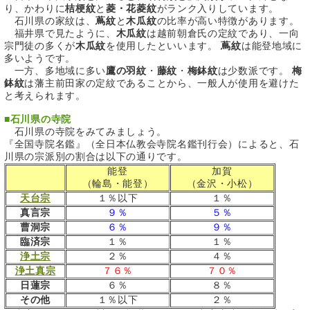
り、かわりに
桔梗紋
と
菱・花菱紋
がランク入りしています。
石川県の家紋は、
蔦紋
と
木瓜紋
の比率が高い特徴があります。
福井県で見たように、
木瓜紋
は越前朝倉氏の定紋であり、一向
宗門徒の多くが
木瓜紋
を使用したといいます。
蔦紋
は能登地域に
多いようです。
一方、多地域に多い
鷹の羽紋
・
藤紋
・
梅鉢紋
は少数派です。
梅
鉢紋
は藩主前田家の定紋であることから、一般人が使用を避けた
と考えられます。
■
石川県の寺院
石川県の寺院をみてみましょう。
『全国寺院名鑑』（全日本仏教会寺院名鑑刊行会）によると、石
川県の宗派別の割合は以下の通りです。
能登
加賀
（輪島・能登）
（金沢・小松）
天台宗
１％以下
１％
真言宗
９％
５％
曹洞宗
６％
９％
臨済宗
１％
１％
浄土宗
２％
４％
浄土真宗
７６％
７０％
日蓮宗
６％
８％
その他
１％以下
２％