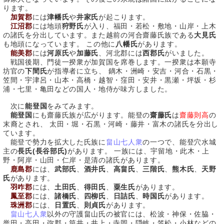
ります。
加賀郡
には
津幡氏
や
井家氏
が起こります。
江沼郡
には地頭
狩野氏
が入り、福田・若松・敷地・山岸・上木
の諸氏を分出しています。また越前の河合齋藤氏族である
大見氏
も地頭になっています。 この他に
八幡氏
があります。
能美郡
には
河原氏
や
加藤氏
、河北郡には
西郡氏
がいました。
戦国後期、門徒一揆衆が加賀国を席巻します。一揆衆は本願寺
坊官の
下間氏
が指導者に立ち、 鏑木・洲崎・安吉・河合・石黒・
笠間・宇津呂・山本・高橋・越智・窪田・安井・黒瀬・坪坂・杉
浦・七里・亀田などの国人・地侍が味方しました。
次に
能登国
をみてみます。
能登国
にも齋藤氏族が広がります。能登の
齋藤氏
は
齋藤則高
の
末裔とされ、 太田・堀・石黒・河崎・藤井・富木の諸氏を分出し
ています。
能登で勢力を拡大した氏族に
畠山七人衆
の一つで、能登穴水城
主の
長氏(長谷部氏)
があります。 一族には、宇留地・此木・上
野・阿岸・山田・仁岸・是清の諸氏があります。
鹿島郡
には、
武部氏
、
酒井氏
、
高畠氏
、
三階氏
、
熊木氏
、
天野
氏
があります。
羽咋郡
には、
土田氏
、
得田氏
、
粟生氏
があります。
鳳至郡
には、
諸橋氏
、
四柳氏
、
日詰氏
、
時国氏
があります。
珠洲郡
には、
日置氏
、
則貞氏
があります。
畠山七人衆
以外の守護畠山氏の被官には、松波・神保・佐脇・
誉田・高田・弥郡・筒井・井上・寺岡・隠岐・笠松・小林などの