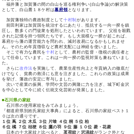
福井藩と加賀藩の間の白山を巡る権利争い(白山争論)の解決策
として、白山麓１８ケ村は
幕府領
となります。
加賀藩独特の農政制度として
十村制
があります。
前田利家は加賀国を統治するにあたり、抵抗する一向一揆を鎮
圧し、数多くの門徒衆を処刑したといわれています。 父祖を殺戮
された記憶を持つ領民たちです。もし大規模な一揆が起これば、
幕府から藩の運営能力を問われ、減封改易になるかもしれませ
ん。そのため年貢徴収など農村支配には神経を使いました。
そこで有力な農民を
十村
として、農村の監督・徴税の責任者と
して任命しています。これは一向一揆の監視対策も兼ねていまし
た。
さらに
改作法
を実施して、農業生産性向上と年貢納入の徹底だ
けでなく、貧農の救済にも意を注ぎました。これらの政策は成果
を挙げ、藩政の安定に寄与しました。
次いで産業の振興、学問や文芸の興隆に力を注ぎ、城下町金沢
を中心として今に続く伝統文化芸術が発展しました。
■
石川県の家紋
石川県の使用家紋をみてみましょう。
『都道府県別姓氏家紋大事典』によると、石川県の家紋ベスト１
０は次の通りです。
１位 蔦 ２位 木瓜 ３位 片喰 ４位 桐 ５位 柏
６位 橘 ７位 桔梗 ８位 鷹の羽 ９位 藤 １０位 菱・花菱
日本の十大家紋と比べると、
茗荷紋
と
沢潟紋
がランク外とな