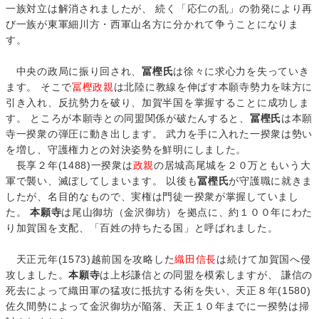
一族対立は解消されましたが、 続く「応仁の乱」の勃発により再
び一族が東軍細川方・西軍山名方に分かれて争うことになりま
す。
中央の政局に振り回され、
冨樫氏
は徐々に求心力を失っていき
ます。 そこで
冨樫政親
は北陸に教線を伸ばす本願寺勢力を味方に
引き入れ、反抗勢力を破り、加賀半国を掌握することに成功しま
す。 ところが本願寺との同盟関係が破たんすると、
冨樫氏
は本願
寺一揆衆の弾圧に動き出します。 武力を手に入れた一揆衆は勢い
を増し、守護権力との対決姿勢を鮮明にしました。
長享２年(1488)一揆衆は
政親
の居城高尾城を２０万ともいう大
軍で襲い、滅ぼしてしまいます。 以後も
冨樫氏
が守護職に就きま
したが、名目的なもので、実権は門徒一揆衆が掌握していまし
た。
本願寺
は尾山御坊（金沢御坊）を拠点に、約１００年にわた
り加賀国を支配、「百姓の持ちたる国」と呼ばれました。
天正元年(1573)越前国を攻略した
織田信長
は続けて加賀国へ侵
攻しました。
本願寺
は上杉謙信との同盟を模索しますが、 謙信の
死去によって織田軍の猛攻に抵抗する術を失い、天正８年(1580)
佐久間勢によって金沢御坊が陥落、天正１０年までに一揆勢は掃