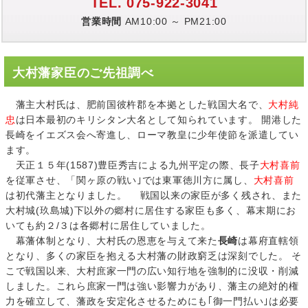
TEL. 075-922-3041
営業時間
AM10:00 ～ PM21:00
大村藩家臣のご先祖調べ
藩主大村氏は、肥前国彼杵郡を本拠とした戦国大名で、
大村純
忠
は日本最初のキリシタン大名として知られています。 開港した
長崎をイエズス会へ寄進し、ローマ教皇に少年使節を派遣してい
ます。
天正１５年(1587)豊臣秀吉による九州平定の際、長子
大村喜前
を従軍させ、「関ヶ原の戦い｣では東軍徳川方に属し、
大村喜前
は初代藩主となりました。 戦国以来の家臣が多く残され、また
大村城(玖島城)下以外の郷村に居住する家臣も多く、幕末期にお
いても約２/３は各郷村に居住していました。
幕藩体制となり、大村氏の恩恵を与えて来た
長崎
は幕府直轄領
となり、多くの家臣を抱える大村藩の財政窮乏は深刻でした。 そ
こで戦国以来、大村庶家一門の広い知行地を強制的に没収・削減
しました。これら庶家一門は強い影響力があり、藩主の絶対的権
力を確立して、藩政を安定化させるためにも｢御一門払い｣は必要