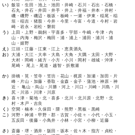
い）
飯笹・生田・池上・池田・井崎・石川・石出・石橋・
石丸・井石・井田・井手・井上・井福・井本・井村・
磯・磯野・磯辺・板坂・板崎・一瀬・伊東・稲尾・稲
垣・稲吉・猪股・今井・今里・今富・今道・今村・岩
崎・岩永・岩松・磐前
う）
上田・上野・鵜飼・宇喜多・宇部・牛嶋・牛津・内
山・内海・梅沢・梅田・浦・浦上・浦田・浦川・浦
山・嬉野
え）
江頭・江藤・江東・江上・恵美酒丸
お）
大浦・大江・大串・大島・大角・大隅・太田・大野・
大村・岡崎・緒方・小方・小川・岡村・雄城・沖津・
尾崎・ 尾上・尾道・越智・折敷瀬
か）
掛橋・筧・笠寺・笠坊・花山・梶原・加瀬・加田・片
峰・片山・加藤・香取・金森・金子・蒲池・神原・神
近・ 亀山・烏山・川勝・河上・川口・川崎・川島・川
尻・川添・川津・川原
き）
喜々津・菊地・北・喜多・北川・北川原・北野・北
村・木戸・吉良
く）
空閑・楠本・久保田・隈・熊野・黑板・黒崎
こ）
河野・神浦・甲野・郡・古賀・小佐々・小代・小玉・
五反田・後藤・小鳥井・小林・小宮・小柳・近藤
さ）
斎藤・堺・酒井・阪田・坂本・佐々木・指方・貞松・