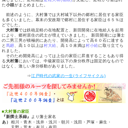
た
小頭
がまとめました。
前述のように、大村藩では大村城下以外の郷村に居住する家臣
も多くいました。幕末の安政期で郷村に居住する家臣は６５％ほ
どでした。
大村藩
では鉄砲足軽の在地配置と、新田開発に在地給人を起用
により、郷村居住の武士が増えていきました。 新田開発には藩士
の二男三男が積極的にあたり、開発高によって高６０石に達する
と
馬廻
、高１０以上は
村大給
、高１０未満は
村小給
に取り立てら
れました。
そのため開発高によっては上位の家臣に昇進することもあり得
る
大村藩
においては、中級家臣以下の身分秩序は固定的なもので
はなく、激しい身分移動がありました。
⇒
江戸時代の武家の一生(ライフサイクル)
■
大村藩の家臣
『新撰士系録』
より藩士家名
あ）
相川・青木・浅井・浅川・朝川・浅田・芦塚・麻生・
天野・荒木・有川・有田