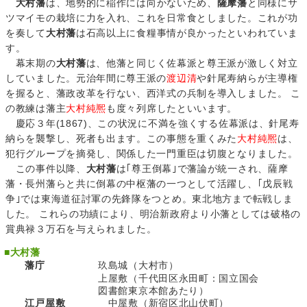
大村藩
は、地勢的に稲作には向かないため、
薩摩藩
と同様にサ
ツマイモの栽培に力を入れ、これを日常食としました。これが功
を奏して
大村藩
は石高以上に食糧事情が良かったといわれていま
す。
幕末期の
大村藩
は、他藩と同じく佐幕派と尊王派が激しく対立
していました。元治年間に尊王派の
渡辺清
や針尾寿納らが主導権
を握ると、藩政改革を行ない、西洋式の兵制を導入しました。 こ
の教練は藩主
大村純熈
も度々列席したといいます。
慶応３年(1867)、この状況に不満を強くする佐幕派は、針尾寿
納らを襲撃し、死者も出ます。この事態を重くみた
大村純熈
は、
犯行グループを摘発し、関係した一門重臣は切腹となりました。
この事件以降、
大村藩
は｢尊王倒幕｣で藩論が統一され、薩摩
藩・長州藩らと共に倒幕の中枢藩の一つとして活躍し、｢戊辰戦
争｣では東海道征討軍の先鋒隊をつとめ。東北地方まで転戦しま
した。 これらの功績により、明治新政府より小藩としては破格の
賞典禄３万石を与えられました。
■
大村藩
藩庁
玖島城（大村市）
上屋敷（千代田区永田町：国立国会
図書館東京本館あたり）
江戸屋敷
中屋敷（新宿区北山伏町）