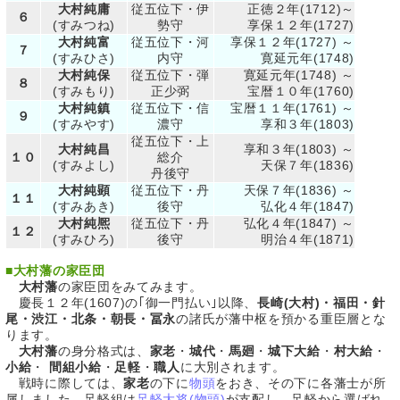
大村純庸
従五位下・伊
正徳２年(1712)～
６
(すみつね)
勢守
享保１２年(1727)
大村純富
従五位下・河
享保１２年(1727) ～
７
(すみひさ)
内守
寛延元年(1748)
大村純保
従五位下・弾
寛延元年(1748) ～
８
(すみもり)
正少弼
宝暦１０年(1760)
大村純鎮
従五位下・信
宝暦１１年(1761) ～
９
(すみやす)
濃守
享和３年(1803)
従五位下・上
大村純昌
享和３年(1803) ～
１０
総介
(すみよし)
天保７年(1836)
丹後守
大村純顕
従五位下・丹
天保７年(1836) ～
１１
(すみあき)
後守
弘化４年(1847)
大村純熈
従五位下・丹
弘化４年(1847) ～
１２
(すみひろ)
後守
明治４年(1871)
■
大村藩の家臣団
大村藩
の家臣団をみてみます。
慶長１２年(1607)の｢御一門払い｣以降、
長崎(大村)・福田・針
尾・渋江・北条・朝長・冨永
の諸氏が藩中枢を預かる重臣層とな
ります。
大村藩
の身分格式は、
家老
・
城代
・
馬廻
・
城下大給
・
村大給
・
小給
・
間組小給
・
足軽
・
職人
に大別されます。
戦時に際しては、
家老
の下に
物頭
をおき、その下に各藩士が所
属しました。足軽組は
足軽大将(物頭)
が支配し、足軽から選ばれ