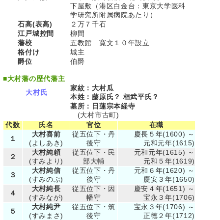
下屋敷（港区白金台：東京大学医科
学研究所附属病院あたり）
石高(表高)
２万７千石
江戸城控間
柳間
藩校
五教館 寛文１０年設立
格付け
城主
爵位
伯爵
■
大村藩の歴代藩主
家紋：大村瓜
大村氏
本姓：藤原氏？ 桓武平氏？
墓所：日蓮宗本経寺
(大村市古町)
代数
氏名
官位
在職
大村喜前
従五位下・丹
慶長５年(1600) ～
１
(よしあき)
後守
元和元年(1615)
大村純頼
従五位下・民
元和元年(1615) ～
２
(すみより)
部大輔
元和５年(1619)
大村純信
従五位下・丹
元和６年(1620) ～
３
(すみのぶ)
後守
慶安３年(1650)
大村純長
従五位下・因
慶安４年(1651) ～
４
(すみなが)
幡守
宝永３年(1706)
大村純尹
従五位下・筑
宝永３年(1706) ～
５
(すみまさ)
後守
正徳２年(1712)