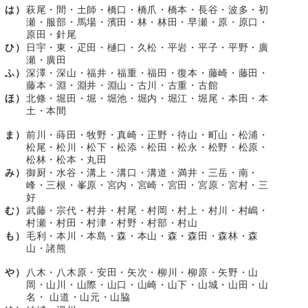
は）
萩尾・間・土師・橋口・橋爪・橋本・長谷・波多・初
瀬・服部・馬場・濱田・林・林田・早瀬・原・原口・
原田・針尾
ひ）
日宇・東・疋田・樋口・久松・平岩・平子・平野・廣
瀬・廣田
ふ）
深澤・深山・福井・福重・福田・復本・藤崎・藤田・
藤本・淵・淵井・淵山・古川・古重・古館
ほ）
北條・堀田・堀・堀池・堀内・堀江・堀尾・本田・本
土・本間
ま）
前川・蒔田・牧野・真崎・正野・待山・町山・松浦・
松尾・松川・松下・松添・松田・松永・松野・松原・
松林・松本・丸田
み）
御厨・水谷・溝上・溝口・溝道・満井・三岳・南・
峰・三根・峯原・宮内・宮崎・宮田・宮原・宮村・三
好
む）
武藤・宗代・村井・村尾・村岡・村上・村川・村嶋・
村瀬・村田・村津・村野・村部・村山
も）
毛利・本川・本島・森・本山・森・森田・森林・森
山・諸熊
や）
八木・八木原・安田・矢次・柳川・柳原・矢野・山
岡・山川・山際・山口・山崎・山下・山城・山田・山
名・ 山道・山元・山脇