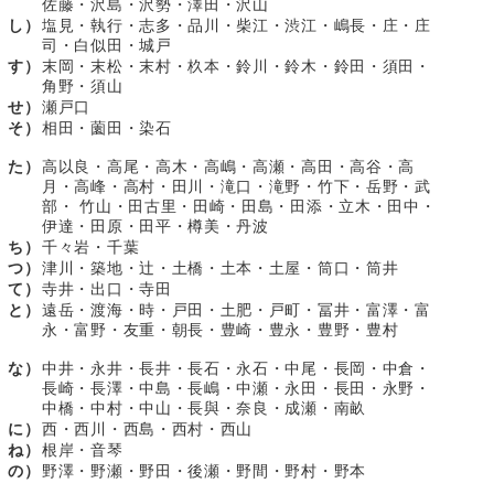
佐藤・沢島・沢勢・澤田・沢山
し）
塩見・執行・志多・品川・柴江・渋江・嶋長・庄・庄
司・白似田・城戸
す）
末岡・末松・末村・杦本・鈴川・鈴木・鈴田・須田・
角野・須山
せ）
瀬戸口
そ）
相田・薗田・染石
た）
高以良・高尾・高木・高嶋・高瀬・高田・高谷・高
月・高峰・高村・田川・滝口・滝野・竹下・岳野・武
部・ 竹山・田古里・田崎・田島・田添・立木・田中・
伊達・田原・田平・樽美・丹波
ち）
千々岩・千葉
つ）
津川・築地・辻・土橋・土本・土屋・筒口・筒井
て）
寺井・出口・寺田
と）
遠岳・渡海・時・戸田・土肥・戸町・冨井・富澤・富
永・富野・友重・朝長・豊崎・豊永・豊野・豊村
な）
中井・永井・長井・長石・永石・中尾・長岡・中倉・
長崎・長澤・中島・長嶋・中瀬・永田・長田・永野・
中橋・中村・中山・長與・奈良・成瀬・南畝
に）
西・西川・西島・西村・西山
ね）
根岸・音琴
の）
野澤・野瀬・野田・後瀬・野間・野村・野本