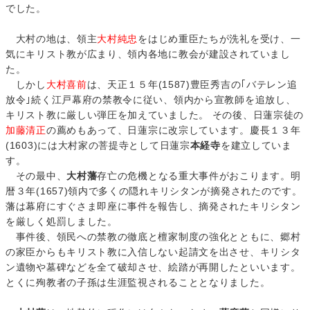
でした。
大村の地は、領主
大村純忠
をはじめ重臣たちが洗礼を受け、一
気にキリスト教が広まり、領内各地に教会が建設されていまし
た。
しかし
大村喜前
は、天正１５年(1587)豊臣秀吉の｢バテレン追
放令｣続く江戸幕府の禁教令に従い、領内から宣教師を追放し、
キリスト教に厳しい弾圧を加えていました。 その後、日蓮宗徒の
加藤清正
の薦めもあって、日蓮宗に改宗しています。慶長１３年
(1603)には大村家の菩提寺として日蓮宗
本経寺
を建立していま
す。
その最中、
大村藩
存亡の危機となる重大事件がおこります。明
暦３年(1657)領内で多くの隠れキリシタンが摘発されたのです。
藩は幕府にすぐさま即座に事件を報告し、摘発されたキリシタン
を厳しく処罰しました。
事件後、領民への禁教の徹底と檀家制度の強化とともに、郷村
の家臣からもキリスト教に入信しない起請文を出させ、キリシタ
ン遺物や墓碑などを全て破却させ、絵踏が再開したといいます。
とくに殉教者の子孫は生涯監視されることとなりました。