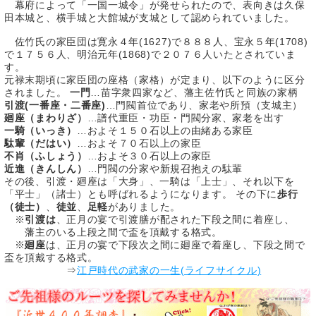
幕府によって「一国一城令」が発せられたので、表向きは久保
田本城と、横手城と大館城が支城として認められていました。
佐竹氏の家臣団は寛永４年(1627)で８８８人、宝永５年(1708)
で１７５６人、明治元年(1868)で２０７６人いたとされていま
す。
元禄末期頃に家臣団の座格（家格）が定まり、以下のように区分
されました。
一門
…苗字衆四家など、藩主佐竹氏と同族の家柄
引渡(一番座・二番座)
…門閥首位であり、家老や所預（支城主）
廻座（まわりざ）
…譜代重臣・功臣・門閥分家、家老を出す
一騎（いっき）
…およそ１５０石以上の由緒ある家臣
駄輩（だはい）
…およそ７０石以上の家臣
不肖（ふしょう）
…およそ３０石以上の家臣
近進（きんしん）
…門閥の分家や新規召抱えの駄輩
その後、引渡・廻座は「大身」、一騎は「上士」、それ以下を
「平士」（諸士）とも呼ばれるようになります。 その下に
歩行
（徒士）
、
徒並
、
足軽
がありました。
※
引渡は
、正月の宴で引渡膳が配された下段之間に着座し、
藩主のいる上段之間で盃を頂戴する格式。
※
廻座
は、正月の宴で下段次之間に廻座で着座し、下段之間で
盃を頂戴する格式。
⇒
江戸時代の武家の一生(ライフサイクル)