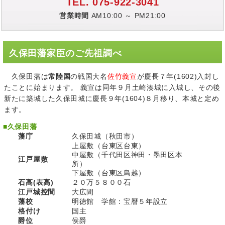
TEL. 075-922-3041
営業時間
AM10:00 ～ PM21:00
久保田藩家臣のご先祖調べ
久保田藩は
常陸国
の戦国大名
佐竹義宣
が慶長７年(1602)入封し
たことに始まります。 義宣は同年９月土崎湊城に入城し、その後
新たに築城した久保田城に慶長９年(1604)８月移り、本城と定め
ます。
■
久保田藩
藩庁
久保田城（秋田市）
上屋敷（台東区台東）
中屋敷（千代田区神田・墨田区本
江戸屋敷
所）
下屋敷（台東区鳥越）
石高(表高)
２０万５８００石
江戸城控間
大広間
藩校
明徳館 学館：宝暦５年設立
格付け
国主
爵位
侯爵