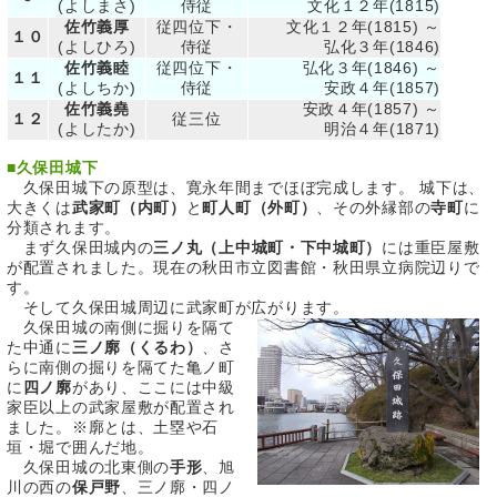
(よしまさ)
侍従
文化１２年(1815)
佐竹義厚
従四位下・
文化１２年(1815) ～
１０
(よしひろ)
侍従
弘化３年(1846)
佐竹義睦
従四位下・
弘化３年(1846) ～
１１
(よしちか)
侍従
安政４年(1857)
佐竹義堯
安政４年(1857) ～
１２
従三位
(よしたか)
明治４年(1871)
■
久保田城下
久保田城下の原型は、寛永年間までほぼ完成します。 城下は、
大きくは
武家町（内町）
と
町人町（外町）
、その外縁部の
寺町
に
分類されます。
まず久保田城内の
三ノ丸（上中城町・下中城町）
には重臣屋敷
が配置されました。現在の秋田市立図書館・秋田県立病院辺りで
す。
そして久保田城周辺に武家町が広がります。
久保田城の南側に掘りを隔て
た中通に
三ノ廓（くるわ）
、さ
らに南側の掘りを隔てた亀ノ町
に
四ノ廓
があり、ここには中級
家臣以上の武家屋敷が配置され
ました。※廓とは、土塁や石
垣・堀で囲んだ地。
久保田城の北東側の
手形
、旭
川の西の
保戸野
、三ノ廓・四ノ