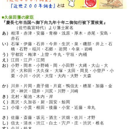
■
久保田藩の家臣
『慶長七年当国ヘ御下向九年十年ニ御知行被下置候覚』
（佐竹義宣時代）より藩士家名
あ）
相澤・赤津・安藤・青柳・浅原・厚木・赤尾・安島・
赤石
い）
石塚・伊藤・石井・今井・生沢・泉・磯部・井上・石
橋・石野・稲川・石郷・ 岩間・今泉・岩崎
う）
宇都宮・梅津・上曽・牛丸・宇垣・内桶
え）
江田・江戸・江間
お）
小野・岡本・小野崎・岡・小田野・大縄・大山・大
沢・大和田・大久保・ 大塚・太田・岡見・小曽戸・小
栗・小川・小沢・大窪・大内・大野・大森
か）
川井・片岡・鹿子畑・片庭・鴨信太・糟屋・加藤・金
沢・神沢・隠井・川尻・川野・川崎
き）
北村・菊池・木内・岸
く）
黒沢・久加谷・厨・国安・鯨岡
こ）
小場・小貫・根田・後藤・小室・近藤・幸丸
さ）
佐藤・斎藤・坂元・酒主・沢畑・佐川・才野
し）
信太・清水・渋江・白土・宍戸・庄・渋沢・椎名
す）
介川・鈴木