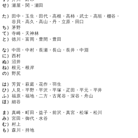
せ）
瀬屋・関・瀬田
た）
田中・玉生・田代・高根・高柿・武士・高垣・棚谷・
谷貝・高久・高山・丹・立原・田口
ち）
茅野
て）
寺崎・天神林
と）
徳川・富岡・豊間・豊田
な）
中田・中村・長瀬・長山・長井・中淵
に）
西村
ぬ）
沼井
ね）
根元・根岸
の）
野尻
は）
芳賀・萩庭・花作・羽生
ひ）
人見・平野・平沢・平塚・疋田・平元・平井
ふ）
福原・福地・二方・古尾谷・深谷・舟山
ほ）
細谷
ま）
真崎・町田・益子・前沢・真宮・松塚・松川
み）
宮田・御代・水谷
む）
村上
も）
森川・持地