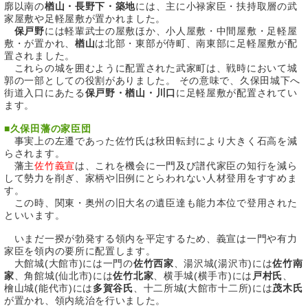
廓以南の
楢山・長野下・築地
には、主に小禄家臣・扶持取層の武
家屋敷や足軽屋敷が置かれました。
保戸野
には軽輩武士の屋敷ほか、小人屋敷・中間屋敷・足軽屋
敷・が置かれ、
楢山
は北部・東部が侍町、南東部に足軽屋敷が配
置されました。
これらの城を囲むように配置された武家町は、戦時において城
郭の一部としての役割がありました。 その意味で、久保田城下へ
街道入口にあたる
保戸野・楢山・川口
に足軽屋敷が配置されてい
ます。
■
久保田藩の家臣団
事実上の左遷であった佐竹氏は秋田転封により大きく石高を減
らされます。
藩主
佐竹義宣
は、これを機会に一門及び譜代家臣の知行を減ら
して勢力を削ぎ、家柄や旧例にとらわれない人材登用をすすめま
す。
この時、関東・奥州の旧大名の遺臣達も能力本位で登用された
といいます。
いまだ一揆が勃発する領内を平定するため、義宣は一門や有力
家臣を領内の要所に配置します。
大館城(大館市)には一門の
佐竹西家
、湯沢城(湯沢市)には
佐竹南
家
、角館城(仙北市)には
佐竹北家
、横手城(横手市)には
戸村氏
、
檜山城(能代市)には
多賀谷氏
、十二所城(大館市十二所)には
茂木氏
が置かれ、領内統治を行いました。