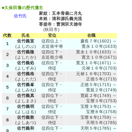
■
久保田藩の歴代藩主
家紋：五本骨扇に月丸
佐竹氏
本姓：清和源氏義光流
菩提寺：曹洞宗天徳寺
(秋田市)
代数
氏名
官位
在職
佐竹義宣
従四位上・
慶長７年(1602) ～
１
(よしのぶ)
左近衛中将
寛永１０年(1633)
佐竹義隆
従四位下・
寛永１０年(1633) ～
２
(よしたか)
左近衛少将
寛文１０年(1671)
佐竹義処
従四位下・
寛文１０年(1671) ～
３
(よしずみ)
侍従
元禄１６年(1703)
佐竹義格
従四位下・
元禄１６年(1703) ～
４
(よしただ)
侍従
正徳５年(1715)
佐竹義峯
従四位下・
正徳５年(1715) ～
５
(よしみね)
侍従
寛延２年(1749)
佐竹義真
従四位下・
寛延２年(1749) ～
６
(よしまさ)
侍従
宝暦３年(1753)
佐竹義明
従四位下・
宝暦３年(1753) ～
７
(よしはる)
侍従
宝暦８年(1758)
佐竹義敦
従四位下・
宝暦８年(1758) ～
８
(よしあつ)
侍従
天明５年(1785)
佐竹義和
従四位下・
天明５年(1785) ～
９